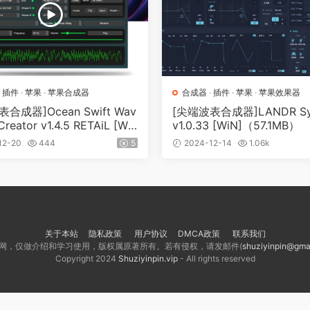
·
插件
·
苹果
·
苹果合成器
合成器
·
插件
·
苹果
·
苹果效果器
合成器]Ocean Swift Wav
[尖端波表合成器]LANDR Syn
Creator v1.4.5 RETAiL [Wi
v1.0.33 [WiN]（57.1MB）
cOSX, LiNUX]（467MB）
12-20
444
5
2024-12-14
1.06k
关于本站
隐私政策
用户协议
DMCA政策
联系我们
网，仅做介绍和学习使用，版权属原著所有。若有侵权，请发邮件(
shuziyinpin@gma
Copyright 2024
Shuziyinpin.vip
- All rights reserved