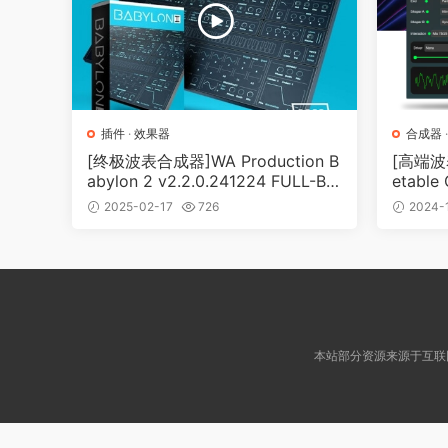
插件
·
效果器
合成器
[终极波表合成器]WA Production B
[高端波表
abylon 2 v2.2.0.241224 FULL-BU
etable 
BBiX [WiN]（139MB）
N, Ma
2025-02-17
726
2024-
本站部分资源来源于互联