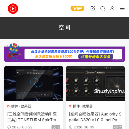
空间
插件
·
效果器
插件
·
效果器
[三维空间音频创意运动引擎
[空间合唱效果器] Audiority S
工具] TONSTURM SpinTrac
patial D320 v1.0.0 Incl Patc
er v1.5.0-R2R [WiN]（9.19M
hed and Keygen-R2R [WiN]
2026-06-22
2
2026-06-09
2