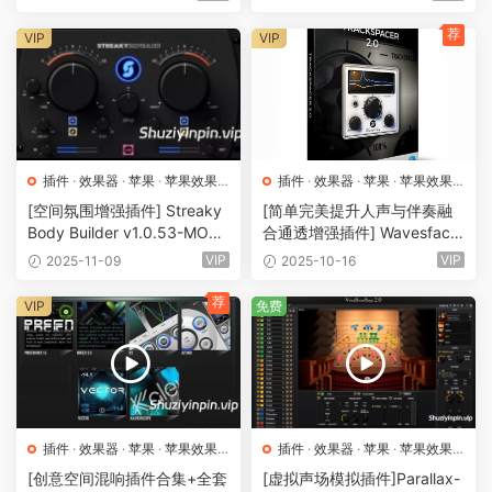
B）
（23.3MB）
荐
VIP
VIP
插件
·
效果器
·
苹果
·
苹果效果
插件
·
效果器
·
苹果
·
苹果效果
器
器
[空间氛围增强插件] Streaky
[简单完美提升人声与伴奏融
Body Builder v1.0.53-MOC
合通透增强插件] Wavesfacto
HA [WiN, MacOSX]（49.8M
ry Trackspacer v2.5.10 Reg
VIP
VIP
2025-11-09
2025-10-16
B+151.5MB）
ged-R2R [WiN, MacOSX]
（47.1MB）
荐
VIP
免费
插件
·
效果器
·
苹果
·
苹果效果
插件
·
效果器
·
苹果
·
苹果效果
器
器
[创意空间混响插件合集+全套
[虚拟声场模拟插件]Parallax-