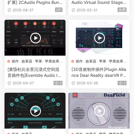
扩展] 2CAudio Plugins Bundl
Audio Virtual Sound Stage P
e v2023.10 [WiN, MacOSX]
ro v2.0.1 [WiN, MacOSX]（2
VIP
免费
2025-08-27
2025-05-31
（3.29GB+）
1.8MB+16.6MB）
插件
·
效果器
·
苹果
·
苹果效果
插件
·
效果器
·
苹果
·
苹果效果
器
器
[黄昏杜比全景沉浸式空间混
[3D音效制作插件]Plugin Allia
音插件包]Eventide Audio Im
nce Dear Reality dearVR PR
mersive Bundle v2025.04
O 2 v2.1.0 [WiN, MacOSX]
2025-04-07
2
2025-03-26
2
[MacOSX]（18.4MB）
（252MB）