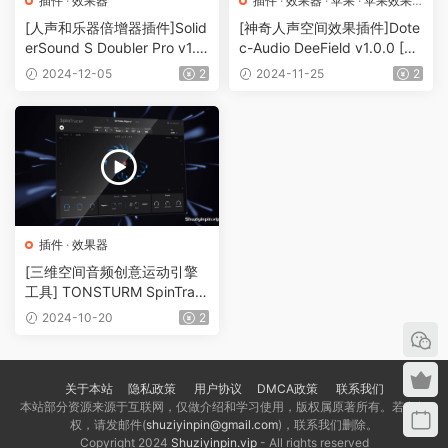
插件
·
效果器
插件
·
效果器
·
苹果
·
苹果效果
器
[人声和乐器倍增器插件]Solid
[神奇人声空间效果插件]Dote
erSound S Doubler Pro v1.0.
c-Audio DeeField v1.0.0 [M
0 [WIN]（7.4MB）
acOSX]（65.33MB）
2024-12-05
2
2024-11-25
2
插件
·
效果器
[三维空间音频创意运动引擎
工具] TONSTURM SpinTrac
er v1.2.0-R2R [WiN]（6.3M
2024-10-20
2
B）
关于本站
隐私政策
用户协议
DMCA政策
联系我们
本站部分资源来源于互联网，仅做介绍和学习使用，版权属原著所有。若有侵
权，请发邮件(
shuziyinpin@gmail.com
)，联系我们删除。
Copyright 2024
Shuziyinpin.vip
- All rights reserved