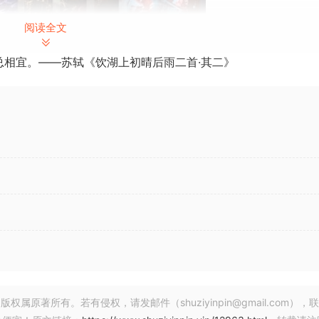
阅读全文
总相宜。——苏轼《饮湖上初晴后雨二首·其二》
 September 2024 | 133 GB
undle 包含八种不同的鼓组，其中的循环适用于最常见的原声鼓流派
、70 年代和 80 年代。总共有超过 111,000 个原声多轨鼓
 Bundle 重新定义了节奏艺术。
环
 年代、70 年代和 80 年代风格
著所有。若有侵权，请发邮件（shuziyinpin@gmail.com），