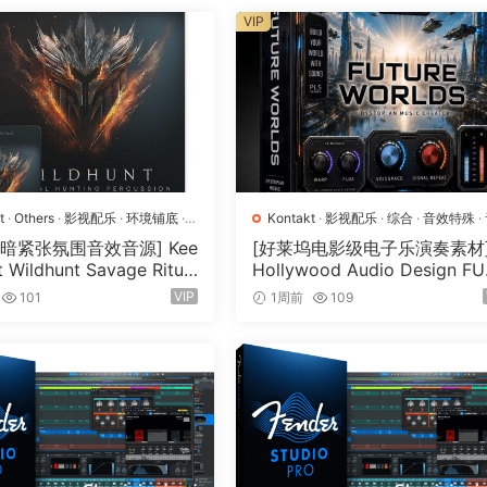
VIP
的原声鼓组，创建来自 20 世纪 80 年代的真实节奏。将其推向
的速度录制的鼓循环的出色混合声音。Pro
的 20 世纪 70 年代。旨在为您的作品注入那个时代的独特
PM。Pro
t
·
Others
·
影视配乐
·
环境铺底
·
Kontakt
·
影视配乐
·
综合
·
音效特殊
·
采样
·
音效特殊
·
音源
源
暗紧张氛围音效音源] Kee
[好莱坞电影级电子乐演奏素材
t Wildhunt Savage Ritual
Hollywood Audio Design F
的老式鼓样本经过精心录制，以仔细捕捉特定的声音和感觉。它包括
n [WAV, KONTAKT]（7.6
RE WORLDS [KONTAKT]（2.
VIP
101
1周前
109
GB）
如摇滚、摇摆和扫弦、笔触、鼓点和独奏。由于当时使用的麦克风和特
um Recordinqs.