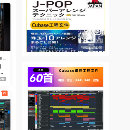
这两个
精
音
]
UTU
各种节
52
VIP
荐
殊的录