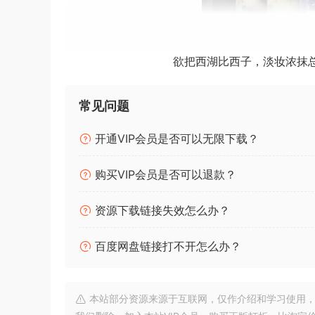
欲把西湖比西子，淡妆浓抹
P2P | 26
常见问题
143 GB 样本内容。111,000 个多轨鼓录音。
开通VIP会员是否可以无限下载？
可能是您唯一需要的鼓循环库：Pro Drums B
格，包括摇滚、放克、金属、雷鬼、50 年代、60 年代
购买VIP会员是否可以退款？
每个循环都由专业鼓手现场演奏和表演。Pro Drums
资源下载链接失效怎么办？
由专业录音室鼓手采样的八套不同的鼓
百度网盘链接打不开怎么办？
143 GB 样本，拥有超过 111,000 个原声多轨鼓循
八套鼓，涵盖摇滚、金属、雷鬼、放克、50 年代、60
本站部分资源来源于互联网，仅作介绍和学习使用，版权属原