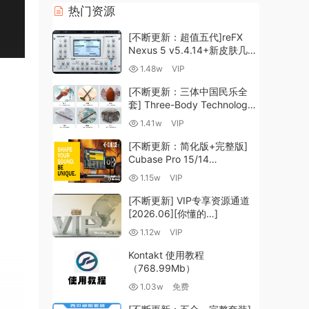
热门资源
[不断更新：超值五代]reFX
Nexus 5 v5.4.14+新皮肤几十
套+原厂+全套扩展+教程
1.48w
VIP
[WiN, MacOSX]（260GB+)
[不断更新：三体中国民乐全
套] Three-Body Technology-
R2R [WiN, MacOSX]
1.41w
VIP
（35.59GB+）
[不断更新：简化版+完整版]
Cubase Pro 15/14
VR/R2R/U2B+原厂音源+插件
1.15w
VIP
+光谱层+扩展+安装 [WiN,
MacOSX]（704.0MB+）
[不断更新] VIP专享资源通道
[2026.06][你懂的…]
1.12w
VIP
Kontakt 使用教程
（768.99Mb）
1.03w
免费