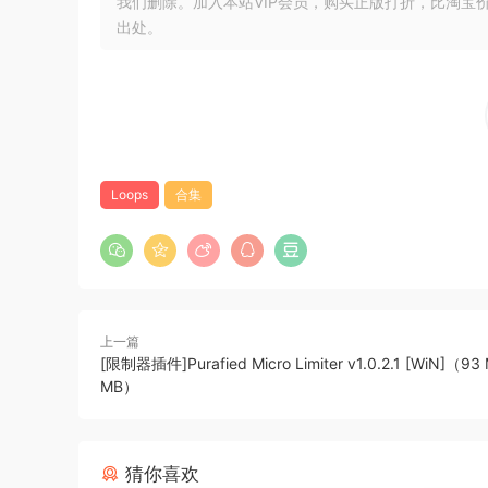
我们删除。加入本站VIP会员，购买正版打折，比淘宝
全部完美标记用于 Cubase 和 Nuendo 中的 Medi
出处。
这些产品包括：
Pro Drums Rock：20 GB 15710 个循环
这些鼓舞人心的鼓演奏可产生丰富浑厚的声音，无
持。以 60 BPM 到 265 BPM 之间的速度录制。
Loops
合集
Pro Drums Metal：17 GB 14233 个循环
Pro Drums Metal 包括各种演奏风格和
录音设计的房间中完成的，使用了 20 个不同的麦
Pro Drums Reqqae：14.7 GB 9071 个循环
您一直想与之一起即兴演奏的鼓手！这个库专注于 20 
上一篇
[限制器插件]Purafied Micro Limiter v1.0.2.1 [WiN]（93
密的凹槽和对“一”拍的强调。每个鼓和钹都被隔离，以
MB）
Drums Funk：14.6 GB 11720 个循环
您一直想与之一起即兴演奏的鼓手！这个库专注于 20 
猜你喜欢
密的凹槽和对“一”拍的强调。每个鼓和钹都被隔离，