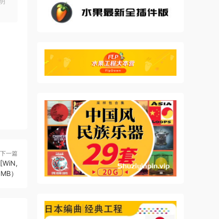
明
支
摇滚鼓
、紧
下一篇
[WiN,
.5MB）
、紧