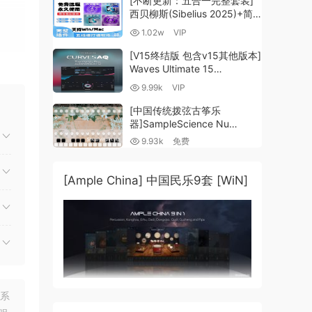
[不断更新：五合一完整套装]
西贝柳斯(Sibelius 2025)+简
谱插件V8+图片识别+音频识别
1.02w
VIP
+音色库+教程 [WiN,
MacOSX]（80.48GB+）
[V15终结版 包含v15其他版本]
Waves Ultimate 15
v25.05.27+一键安装版+安装
9.99k
VIP
方法+使用教程 [WiN,
MacOSX]
[中国传统拨弦古筝乐
（4.1GB+10.2GB+9.6GB）
器]SampleScience Nu
Guzheng v2.0 x64 VST
9.93k
免费
和风
VST3 AU DECENT SAMPLER
[WiN, MacOSX]（158MB)
循环，
[Ample China] 中国民乐9套 [WiN]
联系