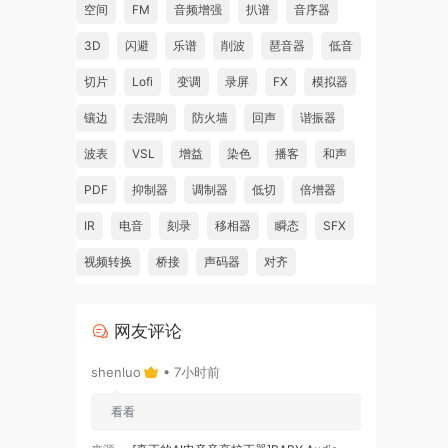
空间
FM
音频增强
扒谱
音序器
3D
闪避
乐谱
削波
琶音器
低音
切片
Lofi
变调
录屏
FX
模拟器
nd
镶边
去混响
防火墙
回声
谐振器
波表
VSL
增益
染色
播客
和声
PDF
抑制器
调制器
低切
倍增器
IR
电音
刻录
移相器
瞬态
SFX
视频转换
桥接
声码器
对齐
网友评论
shenluo
• 7小时前
看看