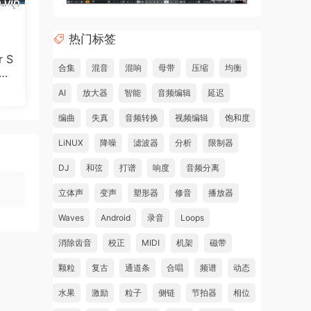
iqht
热门标签
c
r S
合集
混音
混响
母带
压缩
均衡
3.
AI
放大器
智能
音频编辑
延迟
编曲
失真
音频转换
视频编辑
饱和度
LiNUX
降噪
滤波器
分析
限制器
DJ
和弦
打谱
响度
音频分离
立体声
变声
塑形器
修音
播放器
Waves
Android
录音
Loops
消除齿音
校正
MIDI
机架
磁带
颗粒
复古
通道条
合唱
频谱
动态
水果
激励
粒子
侧链
节拍器
相位