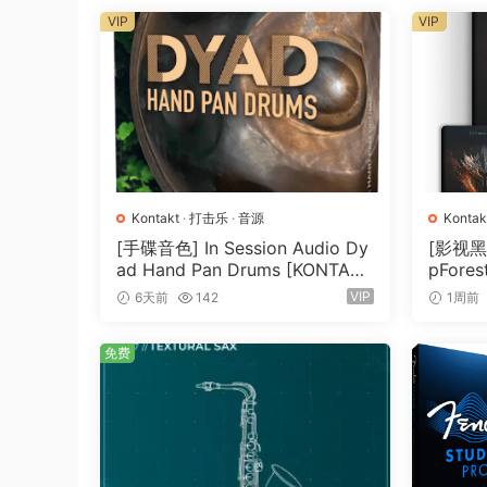
VIP
VIP
Pro Drums 80s：17.5 GB 12787
个循环 结合采样的电子 Simmons 鼓组和该时代
方向之一，或获得以 60 BPM 到 200 BPM 
Drums 70s：17.3 GB 13260 个循环
通过我们真实的流行和摇滚多轨鼓循环，回到充满活力
髓，以高品质音频录制，速度从 60 BPM 到 230 B
Kontakt
·
打击乐
·
音源
Kontak
素材
·
[手碟音色] In Session Audio Dy
[影视黑
Drums 60s：11.5 GB 8590 个循环
ad Hand Pan Drums [KONTAK
pFores
20 世纪 60 年代的正宗鼓声又回来了。强大
T]（4.33GB）
Tensio
VIP
6天前
142
1周前
8GB）
奏的鼓循环，从 60 BPM 到 210 BPM。Pro
免费
Drums 50s：31 GB 26025 个循环
Pro Drums 50s 涵盖各种风格和子流派，
音技术，该产品具有 20 世纪 50 年代的魅力。
143 GB sample content. 111,000 Multitrack Dr