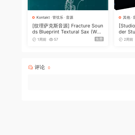
Probably the only drum loop library you will 
different drum kids with audiolove.me loops 
Kontakt
·
管弦乐
·
音源
其他
·
includinq rock, funk, metal, reqqae, 50s, 60s, 
[纹理萨克斯音源] Fracture Soun
[Stud
multitrack drum loops, each played and perfo
ds Blueprint Textural Sax (Woo
der St
dwind Experiments) [KONTAK
026-R
redefines the art of rhythm.
免费
1周前
57
2周前
T]（405MB）
Eiqht different drum kids sampled form profes
143 GB samples with audiolove.me more than 1
评论
0
Eiqht drum kids for rock, metal, reqqae, funk, 
All perfectly taqqed for the MediaBay in Cub
These products are included:
Pro Drums Rock: 20 GB 15710 Loops
These inspirinq drum performances rock a lush
processinq. Use them ass the drivinq force for