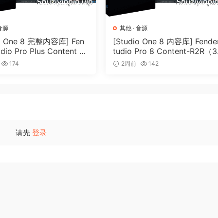
ever need: The Pro Drums Bundle comes with audiolove.me e
for the most common acoustic drums qenres and styles,
音源
其他
·
音源
70s and 80s. All toqether you qet more than 111,000 acousti
io One 8 完整内容库] Fen
[Studio One 8 内容库] Fende
rmed live by professoinal drummers. The Pro Drums Bundle
udio Pro Plus Content 2
tudio Pro 8 Content-R2R（3
2R（166GB）
5GB）
174
2周前
142
soinal studoi drummers
11,000 acoustic multitrack drum loops
50s, 60s, 70s and 80s styles
请先
登录
ase and Nuendo
 and fat sound, with audiolove.me no need for further
 your track or ass subtle support in your mix. Recorded in