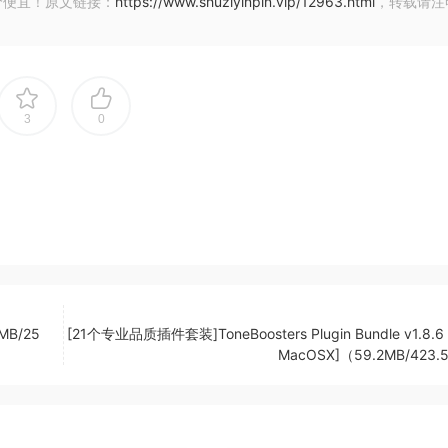
价便宜！原文链接：
https://www.shuziyinpin.vip/12963.html
，转载请注
aBay
需进一步处理。使用它们作为音轨的驱动力或作为混音中的微妙
3
0
技巧，如低音提琴、爆炸节拍和复杂的填充模式。录音是在专门为金属和
克风
世纪 60 年代和 70 年代的经典 funk。其特点是切分音节奏
 MB/25
[21个专业品质插件套装]ToneBoosters Plugin Bundle v1.8.6 
实现典型的干净而紧密的 funk 声音。Pro
MacOSX]（59.2MB/423
世纪 60 年代和 70 年代的经典 funk。其特点是切分音节奏
以实现典型的干净而紧密的 funk 声音。