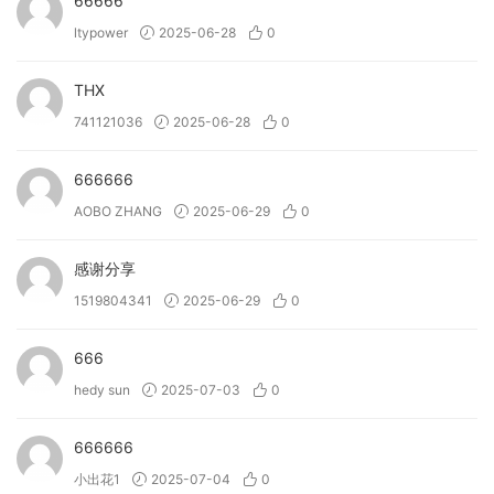
66666
• Combines one-shots and loops into phrases that are
ltypower
2025-06-28
0
perfectly in-sync with your project.
• Shape your sound with three versatile effects and four
THX
powerful macros designed by KSHMR (Lo-Fi, Tube, Width
& Space).
741121036
2025-06-28
0
• Get instant inspiration with 250 presets, expertly
designed by KSHMR and Excite Audio’s team of
666666
professional sound designers.
AOBO ZHANG
2025-06-29
0
• (New!) Personalise the instrument completely by
importing your own samples.
感谢分享
1519804341
2025-06-29
0
→ What can Bloom Vocal Choir do?
• Sequence lush choral performances, harmonised
666
phrases and cinematic textures.
• Keep samples in key and in time with your project
hedy sun
2025-07-03
0
without breaking your creative flow.
• Get your ideas rolling with 250 presets crafted by
666666
professional sound designers.
小出花1
2025-07-04
0