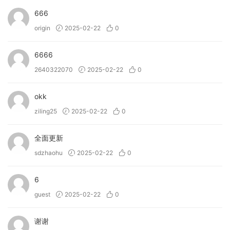
• 将各种有机声音融入您的音乐中。
666
• 通过即时歌曲启动器提供灵感。
origin
2025-02-22
0
• 使用新的鼓音序器对复杂的模式和节奏进行排序。
• 制作受家居用品和稀有乐器启发的引人入胜的音景和纹理。
6666
• 利用三种不同的效果和四种独特的宏进行广泛的声音处理。
2640322070
2025-02-22
0
•（新功能！）允许您导入自己的样本并个性化乐器。
okk
→ Bloom Vocal Edit 能做什么？
ziling25
2025-02-22
0
• 立即添加引人注目的人声，让您的曲目栩栩如生。
• 轻松制作引人注目的短语和主题。
全面更新
• 创建充满活力、切碎的钩子来吸引听众。
• 无缝融合不同声乐风格，打造打破流派的作品。
sdzhaohu
2025-02-22
0
• 通过富有表现力的调制塑造和雕刻独特的人声层次。
• （新功能！）允许您导入自己的样本并个性化乐器。
6
guest
2025-02-22
0
→ Bloom Vocal Aether 能做什么？
• 立即添加人声，让您的曲目充满活力
谢谢
• 制作引人注目的短语和主题