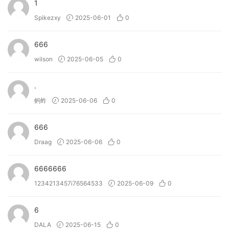
1
granular effects, placing you at the centre of a dynamic and
Spikezxy
2025-06-01
0
responsive sound-shaping experience.
666
VISION 4X
is a powerful visual analysis plugin with
wilson
2025-06-05
0
maximum precision that provides a deeper understanding
of your sound than ever before.
KSHMR Chain
is an
.
innovative utility that instantly copies your plugin chain
from one track to countless others, allowing you to spend
蚂蚱
2025-06-06
0
your time and effort where it matters most while
producing.
666
Draag
2025-06-06
0
Lifeline Console
brings recordings to life with the warmth
and charm of analogue audio processing.
Lifeline
6666666
Expanse
is an extensive and intuitive multi-effect that
1234213457i76564533
2025-06-09
0
breathes life into any sound by adding character, space
and width.
6
→ What can Evolve Alloy do?
DALA
2025-06-15
0