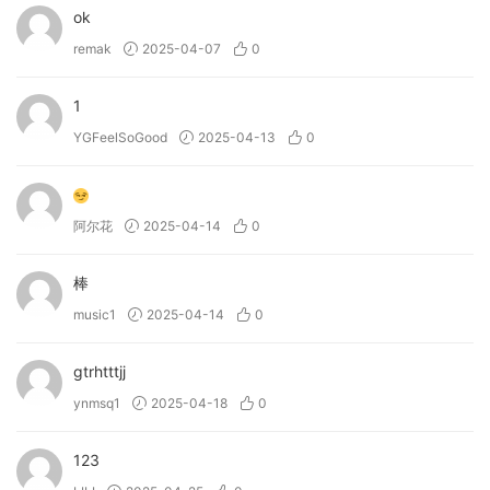
• 主从工作流程
ok
• 强大的宏控制
remak
2025-04-07
0
• 使用 KSHMR 开发
• 自动分类
1
• 并行处理
YGFeelSoGood
2025-04-13
0
• 可定制的效果链
→ Lifeline Console 能做什么？
• 前置放大器通过可定制的频率响应，使信号温暖并增强​​其色彩
阿尔花
2025-04-14
0
饱和度。
• EQ 提供个性化的频谱整形，并可选择模拟电路。
棒
• 压缩器可快速完成动态任务，并包含创新的自动化妆控制。
music1
2025-04-14
0
• 调制赋予扭曲唱片和磁带速度变化的动感和生命力。
• 磨损增添了老式播放的魅力和瑕疵，引入了磁带、黑胶唱片和
gtrhtttjj
卡带的噪音、伪影和不可预测的特性。
ynmsq1
2025-04-18
0
→ Lifeline Expanse 能做什么？
123
• 提供 Slap、Picked、Fingerstyle、静音贝斯吉他循环和一次