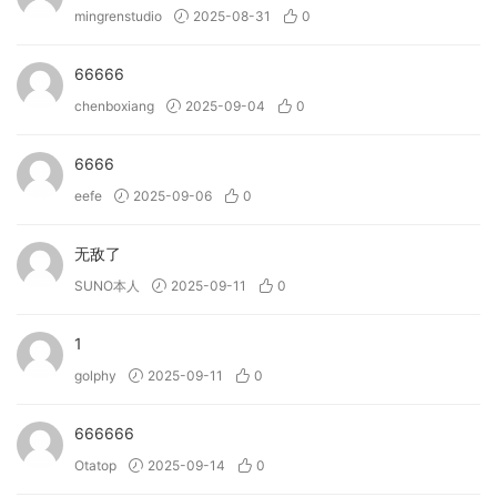
mingrenstudio
2025-08-31
0
• Add rhythm to your tracks with powerful drum breaks
• Manipulate and blend breaks for any genre
66666
• Sculpt unique top loops and percussive patterns
chenboxiang
2025-09-04
0
• Create compelling drum sequences from kits and one-
shots
6666
• Provide access to meticulously crafted recreations of
classic breaks
eefe
2025-09-06
0
• (New!) Allow you to import your own samples and
personalise the instrument.
无敌了
SUNO本人
2025-09-11
0
→ What can Bloom Bass Impulse do?
• Elevate your tracks with a spectrum of modern, powerful
1
basslines.
golphy
2025-09-11
0
• Seamlessly blend between bass styles for genre-defying
productions.
666666
• Shape and sculpt unique bass layers with expressive
modulation.
Otatop
2025-09-14
0
• Form dynamic sequences from a rich library of