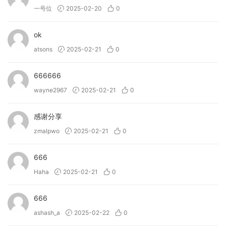
• 在您的曲目中试听不同的调性和节奏演奏风格
一号位
2025-02-20
0
• 使用 Phrase Player 轻松排序复杂的低音线。
• 使用三种不同的效果和四种独特的宏广泛处理声音，实现终极
ok
声音塑造。
atsons
2025-02-21
0
• 使用由专业音响设计师制作的 250 个预设，将即时凹槽注入
您的曲目。
666666
• （新功能！）允许您导入自己的样本并个性化乐器。
wayne2967
2025-02-21
0
→ Bloom Drum Machine 能做什么？
• 将标志性鼓机的经典和现代样本添加到您的曲目中。
感谢分享
• 使用新的 Sequencer 轻松排序复杂的模式。
zmalpwo
2025-02-21
0
• 使用调制效果和步进特性自定义节奏，实现独特的表达。
• 使用三种不同的效果和四种独特的宏广泛处理声音，实现终极
666
声音塑造。
Haha
2025-02-21
0
• 使用由专业音效设计师精心制作的 250 个预设，为您的曲目
注入即时律动。
666
•（新功能！）允许您导入自己的样本并个性化乐器。
ashash_a
2025-02-22
0
→ Bloom Palette Object 能做什么？