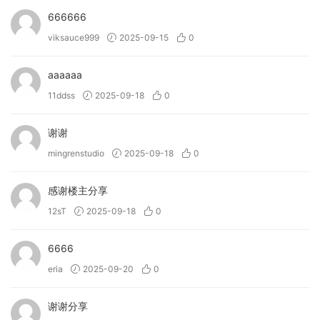
contemporary bass sounds.
666666
• (New!) Allow you to import your own samples and
viksauce999
2025-09-15
0
personalise the instrument.
aaaaaa
→ What can Motion: Fractal do?
11ddss
2025-09-18
0
• Enhance static sounds with mesmerising granular
textures.
谢谢
• Sculpt hypnotic, pulsating rhythms with an intuitive
mingrenstudio
2025-09-18
0
trance gate.
• Trigger engaging, glitchy repetitions with flexible stutter
repeats.
感谢楼主分享
• Control parameters with your cursor for mind-bending
12sT
2025-09-18
0
sound design.
• Discover endless possibilities with flexible effects
6666
routing.
eria
2025-09-20
0
• Bring modulation to life through an immersive, reactive
3D visualisation.
谢谢分享