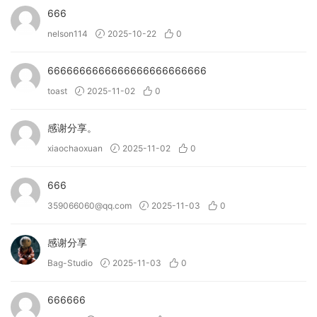
• Experiment with sound design using your mouse.
666
• Visualize audio with the 3D reactive object.
nelson114
2025-10-22
0
→ What can VISION 4X do?
6666666666666666666666666
• Spectrogram – Visual analysis of loudness of frequencies
toast
2025-11-02
0
at a given time.
• Bar Graph – Spectrum analyzer of gain level of
frequencies.
感谢分享。
• Waveform Analyzer – Visual representation of an audio
xiaochaoxuan
2025-11-02
0
signal’s waveform.
• Phase Correlation Meter – Analysis of left and right
666
channel phase differences.
359066060@qq.com
2025-11-03
0
• Settings – Various customization options for aesthetic
and detail.
感谢分享
Bag-Studio
2025-11-03
0
→ What can KSHMR Chain do?
• Leader-Follower Workflow
666666
• Powerful Macro Control