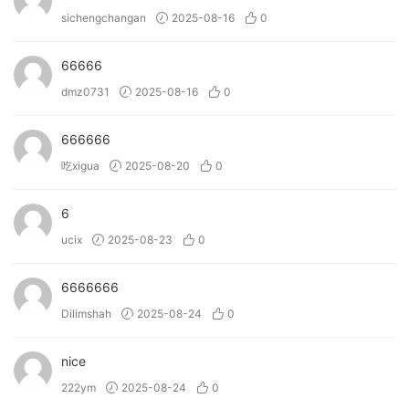
• Infuse instant groove into your tracks with 250 presets
sichengchangan
2025-08-16
0
crafted by professional sound designers.
• (New!) Allow you to import your own samples and
66666
personalise the instrument.
dmz0731
2025-08-16
0
→ What can Bloom Palette Object do?
666666
• Integrate a wide array of organic sounds into your music.
吃xigua
2025-08-20
0
• Provide inspiration with instant song-starters.
• Sequence complex patterns and rhythms with the new
6
drum sequencer.
• Craft compelling soundscapes and textures inspired by
ucix
2025-08-23
0
household objects and rare instruments.
• Utilise the three distinct effects and four unique macros
6666666
for extensive sound manipulation.
Dilimshah
2025-08-24
0
• (New!) Allow you to import your own samples and
personalise the instrument.
nice
222ym
2025-08-24
0
→ What can Bloom Vocal Edit do?