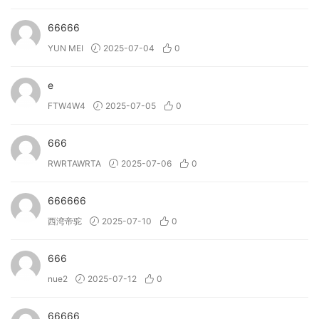
• 8 banks of phrases cover every vocal register and add
value to any scoring toolkit.
66666
• Dial in your perfect sound by using three distinct effects
YUN MEI
2025-07-04
0
and four unique macros.
• Personalise the instrument completely by importing your
e
own samples.
FTW4W4
2025-07-05
0
→ What can Bloom Drum Percussion do?
• Provide vibrant African and Latin percussion and grooves
666
for your music.
RWRTAWRTA
2025-07-06
0
• Explore 8 banks of dynamic loops, one-shots, and rhythm
patterns—perfectly in sync with your project.
666666
• Shape your sound with three versatile effects and four
西湾帝驼
2025-07-10
0
powerful macros (Lo-Fi, Drive, Slap Delay & Multi Delay).
• Get instant inspiration with 250 expertly designed
666
presets spanning traditional and modern percussion
nue2
2025-07-12
0
styles.
• (New!) Allow you to import your own samples and
66666