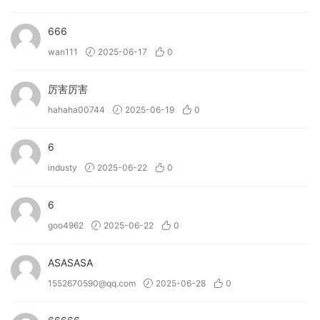
• Blend four layers of samples or synths using the
powerful quad-engine.
666
• Morph sounds in real time with the expressive XY Pad.
wan111
2025-06-17
0
• Get instant creative sparks with one-click randomisation.
• Import your own samples and build entirely custom
厉害厉害
patches.
hahaha00744
2025-06-19
0
• Modulate anything with drag-and-drop envelopes, LFOs,
and XY controls.
6
• Shape and polish your sound with metal-inspired macro
effects.
industy
2025-06-22
0
• Tweak your tone with dual filters and a rearrangeable 3-
slot FX chain.
6
• Explore 250 genre-spanning presets or create from
goo4962
2025-06-22
0
scratch.
ASASASA
→ What can Bloom KSHMR do?
1552670590@qq.com
2025-06-28
0
• Provide rich Indian, South Asian, and Bollywood-inspired
instruments for your music.