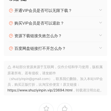
slap bass、指弹 bass 和拨片 bass 的丰富音色。Bloom
Synth
开通VIP会员是否可以无限下载？
Atmosphere
充满了遥远的打击垫、梦幻般的琶音、阈限纹理和
郁郁葱葱的氛围，可产生丰富、身临其境的音景。
购买VIP会员是否可以退款？
最后，
Bloom KSHMR
将印度音乐传统与 Bloom 引擎的现代制
资源下载链接失效怎么办？
作技术相结合，与全球知名的制作人和音响设计师 KSHMR 合
作打造。
百度网盘链接打不开怎么办？
Motion: Harmonic
,
Motion: Dimension
和
Motion: Fractal
开
辟了失真、混响和颗粒效果的新领域，让您置身于动态和响应
迅速的声音塑造体验的中心。
本站部分资源来源于互联网，仅作介绍和学习使用，版权属
原著所有。若有侵权，请发邮件
VISION 4X
是一款功能强大的可视化分析插件，拥有极高的精
（shuziyinpin@gmail.com），联系我们删除。加入本站VIP会
度，能够比以往更深入地理解您的声音。KSHMR
Chain
是一款
员，购买正版打折，比淘宝价便宜！原文链接：
创新的实用工具，可以将您的插件链从一个轨道即时复制到无
https://www.shuziyinpin.vip/23694.html
，转载请注明出处。
数个其他轨道，让您在制作时将时间和精力投入到最重要的事
情上。