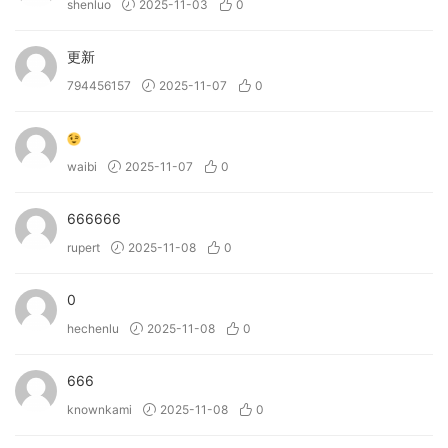
• Developed with KSHMR
shenluo
2025-11-03
0
• Automatic Categorisation
• Parallel Processing
更新
• Customisable FX Chains
794456157
2025-11-07
0
→ What can Lifeline Console do?
• Pre-amp warms and enhances the signal with colourful
waibi
2025-11-07
0
saturation via a customisable frequency response.
• EQ offers characterful spectral shaping with a choice of
666666
analogue circuitry.
• Compressor makes quick work of dynamics duties and
rupert
2025-11-08
0
contains an innovative Auto Makeup control.
• Modulation imparts the movement and life of warped
0
records and tape speed variations.
hechenlu
2025-11-08
0
• Wear adds the charm and imperfections of old-school
playback, introducing the noise, artefacts and
666
unpredictable nature of tape, vinyl and cassette.
knownkami
2025-11-08
0
→ What can Lifeline Expanse do?