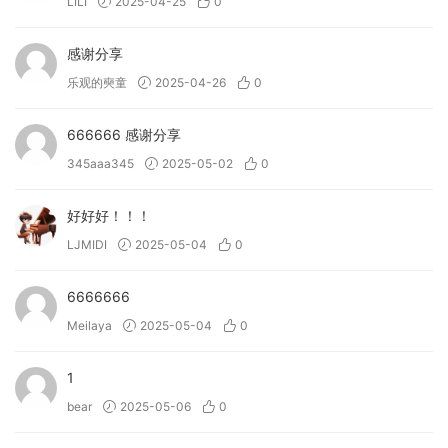
LILI
2025-04-25
0
性演奏。
• 在您的曲目中试听不同的调性和节奏演奏风格。
感谢分享
• 使用乐句播放器轻松排序复杂的贝斯线。
• 使用三种不同的效果和四种独特的宏来广泛处理声音，以实现
乐观的奭童
2025-04-26
0
终极声音塑造。
• 使用由专业音响设计师精心制作的 250 个预设，为您的曲目
666666 感谢分享
注入即时律动。
345aaa345
2025-05-02
0
发行说明
好好好！！！
LJMIDI
2025-05-04
0
支持的操作系统：
6666666
• macOS 10.15 或更高版本
• Apple Silicon 或 Intel Core 处理器
Meilaya
2025-05-04
0
Streamline your workflow and add something truly
1
remarkable to your productions with the complete set of
bear
2025-05-06
0
incredible effects plugins and instruments from Excite
Audio.