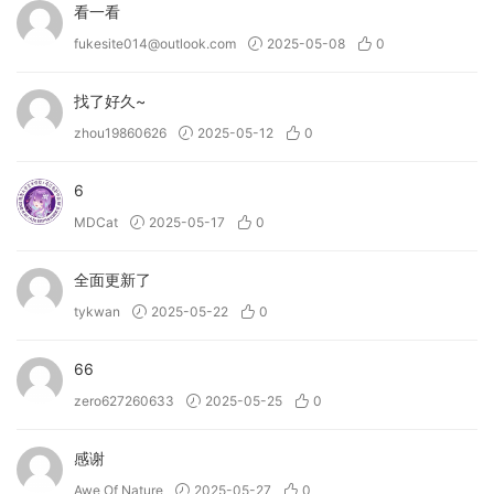
看一看
Evolve Alloy
is the first release in a brand new series.
fukesite014@outlook.com
2025-05-08
0
Combining a core of metallic sound sources and synthesis,
Evolve Alloy is a unique sample-based synthesizer
找了好久~
designed to capture the sonic essence of metal.
zhou19860626
2025-05-12
0
The Bloom Series combine loops, phrases and one-shots
6
into immediate and playable instruments.
Bloom Palette
MDCat
2025-05-17
0
Object
merges organic one-shots and loops from
household objects, machinery, and tuned foley with the
全面更新了
rich acoustic character of instruments and percussion from
tykwan
2025-05-22
0
around the world.
Bloom Vocal Edit
fuses an extensive
collection of energetic vocal chops, hooks, and one-shots
into a versatile and dynamic instrument,
Bloom Vocal
66
Aether
provides emotive and atmospheric vocals,
zero627260633
2025-05-25
0
and
Bloom Vocal Choir
presents emotive choir harmonies
and melodies.
感谢
Awe Of Nature
2025-05-27
0