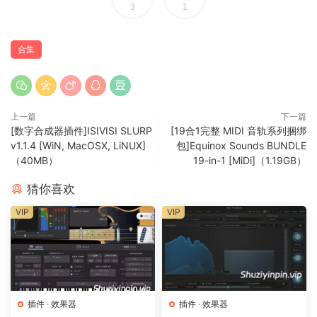
Lifeline Console
凭借模拟音频处理的温暖和魅力，为录音注入
3
1
活力。Lifeline
Expanse
是一款功能丰富、直观的多重效果器，
能够通过添加个性、空间感和宽度，为任何声音注入活力。
合集
→ Evolve Alloy 能做什么？
• 使用强大的四引擎混合四层样本或合成器。
• 使用富有表现力的 XY Pad 实时变形声音。
上一篇
下一篇
• 通过一键随机化立即获得创意火花。
[数字合成器插件]ISIVISI SLURP
[19合1完整 MIDI 音轨系列捆绑
• 导入您自己的样本并构建完全自定义的音色。
v1.1.4 [WiN, MacOSX, LiNUX]
包]Equinox Sounds BUNDLE
• 使用拖放包络、LFO 和 XY 控件调制任何内容。
（40MB）
19-in-1 [MiDi]（1.19GB）
• 使用金属风格的宏效果塑造和润色您的声音。
猜你喜欢
• 使用双滤波器和可重新排列的 3 槽 FX 链调整您的音色。
VIP
VIP
• 探索 250 种跨流派的预设或从头开始创建。
→ Bloom KSHMR 能做什么？
• 为您的音乐提供丰富的印度、南亚和宝莱坞风格的乐器。
• 将单次拍摄和循环组合成与您的项目完美同步的乐句。
• 使用由 KSHMR 设计的三种多功能效果和四种强大的宏（Lo-
插件
·
效果器
插件
·
效果器
Fi、Tube、Width 和 Space）塑造您的声音。