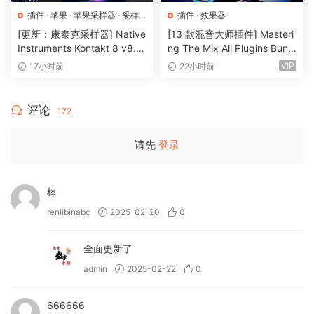
• 使用三种多功能效果器和四种强大的宏（Lo-Fi、Drive、Slap
插件
·
苹果
·
苹果采样器
·
采样
插件
·
效果器
Delay 和 Multi Delay）塑造您的声音。
器
[更新：康泰克采样器] Native
[13 款混音大师插件] Masteri
• 通过 250 种涵盖传统和现代打击乐风格的专业设计预设立即
Instruments Kontakt 8 v8.1
ng The Mix All Plugins Bundl
2.1 [WiN, MacOSX]（1.2GB
e v2026.08.03 [WiN, MacO
获得灵感。
VIP
17小时前
22小时前
+）
SX]（180MB+）
• （新功能！）允许您导入自己的样本并个性化乐器。
评论
172
→ Bloom Synth Atmosphere 可以做什么？
• 对深度合成器氛围、音床、琶音、纹理和主音进行排序。
请先
登录
• 在您的项目中按键和时间探索 8 个短语库和单次拍摄。
• 使用三种不同的效果器和四种独特的宏（Lo-Fi、
Modulation、Width 和 Submerge）来处理声音。
棒
• 使用由专业音响设计师制作的 250 种预设立即将氛围引入您
renlibinabc
2025-02-20
0
的曲目。
• （新功能！）允许您导入自己的样本并个性化乐器。
全面更新了
→ Bloom Bass Groove 能做什么？
admin
2025-02-22
0
• 提供 Slap、Picked、Fingerstyle、静音低音吉他循环和一次
性发音。
666666