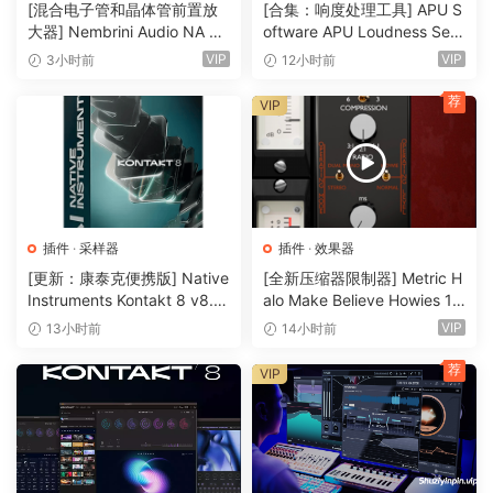
[混合电子管和晶体管前置放
[合集：响度处理工具] APU S
• 通过 250 个预设立即获得灵感，这些预设均由 KSHMR 和
大器] Nembrini Audio NA Ba
oftware APU Loudness Seri
Excite Audio 的专业音响设计师团队精心设计。
ss 3500 v1.0.0 Incl Keygen-
es v5.7.0 Incl Keygen-R2R
VIP
VIP
3小时前
12小时前
R2R [WiN]（31.0MB）
[WiN]（50.6MB）
• （新功能！）通过导入您自己的样本完全个性化乐器。
荐
VIP
→ Bloom Vocal Choir 可以做什么？
• 对华丽的合唱表演、和声乐句和电影质感进行排序。
• 让样本与您的项目保持调性和节奏一致，而不会打断您的创意
流程。
• 使用由专业音响设计师制作的 250 个预设让您的想法滚动起
插件
·
采样器
插件
·
效果器
来。
[更新：康泰克便携版] Native
[全新压缩器限制器] Metric H
• 8 个乐句库涵盖每个人声音区并为任何配乐工具包增添价值。
Instruments Kontakt 8 v8.1
alo Make Believe Howies 17
2.1 PORTABLE-vkDanilov
9 v4.1.17-R2R [WiN]（30.0
• 使用三种不同的效果和四种独特的宏来调出完美的声音。
VIP
13小时前
14小时前
[WiN]（1.25GB）
MB）
• 通过导入您自己的样本完全个性化乐器。
荐
VIP
→ Bloom Drum Percussion 可以做什么？
• 为您的音乐提供充满活力的非洲和拉丁打击乐和律动。
• 探索 8 个动态循环、单击和节奏模式库 – 与您的项目完美同
步。