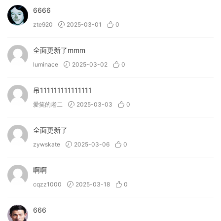
6666
→ Motion: Fractal 能做什么？
zte920
2025-03-01
0
• 使用迷人的颗粒纹理增强静态声音。
• 使用直观的恍惚门塑造催眠、脉动的节奏。
全面更新了mmm
• 使用灵活的断续重复触发引人入胜、故障频出的重复。
• 使用光标控制参数，实现令人眼花缭乱的声音设计。
luminace
2025-03-02
0
• 通过灵活的效果路由发现无限可能。
• 通过沉浸式、反应式 3D 可视化，让调制栩栩如生。
吊111111111111111
爱笑的老二
2025-03-03
0
→ Motion: Dimension 能做什么？
• 使用双重延迟制作复杂的节奏模式。
全面更新了
• 平滑地融合板式混响和大厅混响，营造不断变化的空间。
zywskate
2025-03-06
0
• 反向延迟，打造令人眼花缭乱的音效设计。
• 用迷人的质感增强氛围。
啊啊
• 为单声道声音赋予创意的空间复杂性。
• 尝试串联和并联效果路由。
cqzz1000
2025-03-18
0
• 使用 3D 反应对象将声音可视化。
666
→ Motion: Harmonic 能做什么？