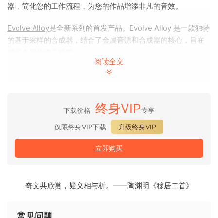
器，简化您的工作流程，为您的作品增添非凡的音效。
Evolve Alloy
是全新系列的首发产品。Evolve Alloy 是一款独特
的基于采样的合成器，结合了金属音源和合成器的核心，旨在
捕捉金属的声音精髓。
阅读全文
Bloom 系列将循环、乐句和单次采样 (one-shot) 组合成可直接
演奏的乐器。Bloom
Palette Object
将来自家居用品、机械和
调音的有机单次采样和循环与来自世界各地的乐器和打击乐的
终身VIP
下载价格
专享
丰富声学特性融合在一起。Bloom
Vocal Edit
将大量充满活力的
人声片段、副歌和单次采样融合成一款功能多样、充满活力的
仅限终身VIP下载
升级终身VIP
乐器；
Bloom Vocal Aether
提供富有情感和氛围的人
声；
Bloom Vocal Choir
则呈现了动感十足的合唱和声与旋律。
立即购买
Bloom Drum Breaks
由高能量的鼓循环、填充和单击组
成，
Bloom Drum Machine
提供标志性的鼓声和序列，
Bloom
奇文共欣赏，疑义相与析。——陶渊明《移居二首》
Drum Percussion
提供正宗的拉丁美洲和非洲节奏。
Bloom
Bass Impulse
专注于制作强大而引人入胜的电子贝斯
常见问题
线，而它的对应产品
Bloom Bass Groove 则
提供真实感十足的