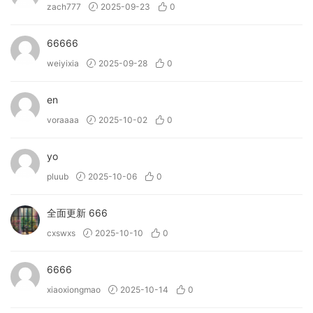
zach777
2025-09-23
0
→ What can Motion: Dimension do?
• Craft intricate rhythmic patterns with dual delays.
66666
• Blend smoothly between plate and hall reverbs for
evolving spaces.
weiyixia
2025-09-28
0
• Reverse delays for mind-bending sound design.
• Enhance atmospheres with mesmerising textures.
en
• Give mono sounds creative spatial complexity.
voraaaa
2025-10-02
0
• Experiment with series and parallel effects routing.
• Visualise your sound with a 3D reactive object.
yo
pluub
2025-10-06
0
→ What can Motion: Harmonic do?
• Transform loops into evolving phrases.
全面更新 666
• Design expressive filter sweeps for tension.
• Distort drum hits with unique character.
cxswxs
2025-10-10
0
• Enhance harmonics of 808’s, kicks, and basses.
• Create morphing textures and atmospheres.
6666
• Energize guitar and synth melodies.
xiaoxiongmao
2025-10-14
0
• Add movement and rhythm to pads.