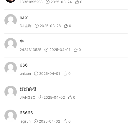
13361895298
2025-03-24
0
• 将循环转换为不断变化的乐句。
• 设计富有表现力的滤波器扫描以营造张力。
hao1
• 使鼓点具有独特的扭曲特性。
DJ吉利
2025-03-28
0
• 增强 808、底鼓和贝斯的泛音。
• 创建变形的质感和氛围。
牛
• 为吉他和合成器旋律注入活力。
2424313525
2025-04-01
0
• 为打击垫添加动感和节奏。
• 使用鼠标尝试音效设计。
• 使用 3D 反应对象将音频可视化。
666
unicon
2025-04-01
0
→ VISION 4X 能做什么？
• 频谱图 – 以可视化方式分析特定时间频率的响度。
好好的很
• 条形图 – 频率增益水平的频谱分析仪。
JIANGBO
2025-04-02
0
• 波形分析仪 – 音频信号波形的可视化表示。
• 相位相关仪 – 分析左右声道相位差。
66666
• 设置 – 提供多种自定义选项，提升美观度和细节。
legsun
2025-04-02
0
→ KSHMR Chain 的功能是什么？