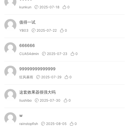
personalise the instrument.
kunkun
2025-07-18
0
→ What can Bloom Synth Atmosphere do?
• Sequence deep synth ambiences, sound beds,
值得一试
arpeggios, textures and leads.
YB03
2025-07-22
0
• Explore 8 banks of phrases and one-shots in key and in
time with your projects.
666666
• Manipulate sounds using three distinct effects and four
CUA54dmin
2025-07-23
0
unique macros (Lo-Fi, Modulation, Width, & Submerge).
• Introduce ambience into your tracks immediately with
99999999999999
250 presets crafted by professional sound designers.
狂风暴雨
2025-07-29
0
• (New!) Allow you to import your own samples and
personalise the instrument.
这套效果器很强大吗
→ What can Bloom Bass Groove do?
liushibo
2025-07-30
0
• Deliver Slap, Picked, Fingerstyle, muted bass guitar
loops, and one-shot articulations.
w
• Audition different playing styles in key and in time with
rainstopfish
2025-08-05
0
your track