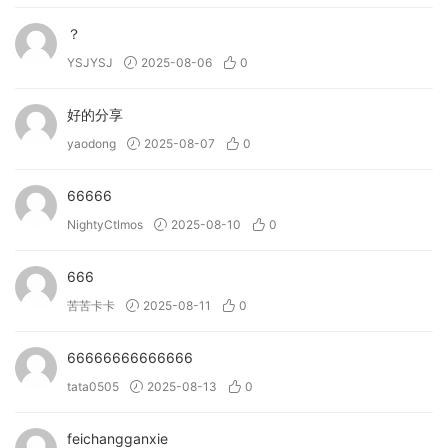
• Sequence complex basslines effortlessly with the
？
Phrase Player.
YSJYSJ
2025-08-06
0
• Manipulate sounds extensively using three distinct
effects and four unique macros for ultimate sound shaping.
好的分享
• Infuse instant groove into your tracks with 250 presets
crafted by professional sound designers.
yaodong
2025-08-07
0
• (New!) Allow you to import your own samples and
personalise the instrument.
66666
NightyCtlmos
2025-08-10
0
→ What can Bloom Drum Machine do?
• Add classic and modern samples from iconic drum
666
machines into your tracks.
苦苦卡卡
2025-08-11
0
• Sequence complex patterns effortlessly with the new
Sequencer.
66666666666666
• Customise your rhythms using modulating effects and
tata0505
2025-08-13
0
step characteristics for unique expression.
• Manipulate sounds extensively using three distinct
effects and four unique macros for ultimate sound shaping.
feichangganxie