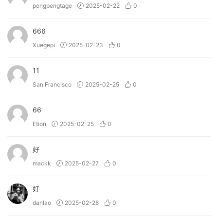
pengpengtage
2025-02-22
0
• 创造优美的气息纹理
• 编辑充满活力、切碎的钩子
666
• （新功能！）允许您导入自己的样本并个性化乐器。
Xuegepi
2025-02-23
0
→ Bloom Drum Breaks 能做什么？
• 使用强大的鼓点为您的曲目添加节奏
11
• 操纵和混合任何类型的鼓点
San Francisco
2025-02-25
0
• 塑造独特的顶部循环和打击乐模式
• 从套鼓和单次打击乐中创建引人入胜的鼓序列
66
• 提供对精心制作的经典间奏的再现
Etion
2025-02-25
0
• （新功能！）允许您导入自己的样本并个性化乐器。
→ Bloom Bass Impulse 能做什么？
好
• 使用一系列现代、强劲的贝斯线提升您的音轨。
mackk
2025-02-27
0
• 无缝融合不同贝斯风格，打造突破流派的作品。
• 使用富有表现力的调制塑造和塑造独特的贝斯层。
好
• 从丰富的现代贝斯音色库中形成动态序列。
danlao
2025-02-28
0
• （新功能！）允许您导入自己的样本并个性化乐器。