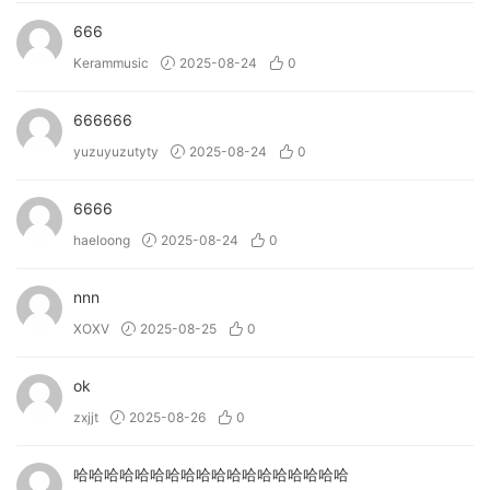
• Instantly add striking vocals to bring your tracks alive.
666
• Produce ear-catching phrases and motifs with ease.
• Create energetic, chopped-up hooks that grab listeners.
Kerammusic
2025-08-24
0
• Seamlessly blend between vocal styles for genre-
defying productions.
666666
• Shape and sculpt unique vocal layers with expressive
yuzuyuzutyty
2025-08-24
0
modulation.
• (New!) Allow you to import your own samples and
6666
personalise the instrument.
haeloong
2025-08-24
0
→ What can Bloom Vocal Aether do?
nnn
• Instantly add vocals to bring your tracks alive
XOXV
2025-08-25
0
• Produce ear-catching phrases and motifs
• Create beautiful breathy textures
• Edit together energetic, chopped-up hooks
ok
• (New!) Allow you to import your own samples and
zxjjt
2025-08-26
0
personalise the instrument.
哈哈哈哈哈哈哈哈哈哈哈哈哈哈哈哈哈哈
→ What can Bloom Drum Breaks do?