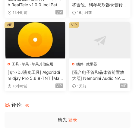
b RealTele v1.0.0 Incl Patch
将吉他、钢琴与乐器录音转换
SOLID 是适用于大多数流行风格的全能可靠的 session pro，
ed and Keygen-R2R [WiN]
为可编辑 MIDI
VIP
15小时前
16小时前
HEAVY 提供坚硬而直的摇滚节拍，而 PHAT 则为您提供都市和
（13.7MB）
时髦的律动。
VIP
VIP
所有 Virtual Drummer 插件均可以 VST、AU 和 AAX 格式直接
下载，并可在任何兼容的 DAW 中工作，包括 Logic、
Garageband、Cubase、Ableton Live 和 Pro Tools。立即试
用 Virtual Drummer 插件的 30 天免费演示，享受比以往更
工具
·
苹果
·
苹果其他应用
插件
·
效果器
快、更轻松、更好地创建鼓音轨的乐趣！
[专业DJ演奏工具] Algoriddi
[混合电子管和晶体管前置放
m djay Pro 5.6.8-TNT [Mac
大器] Nembrini Audio NA Ba
主页
OSX]（290MB）
ss 3500 v1.0.0 Incl Keygen-
VIP
VIP
16小时前
1天前
https://www.ujam.com/
R2R [WiN]（31.0MB）
评论
40
请先
登录