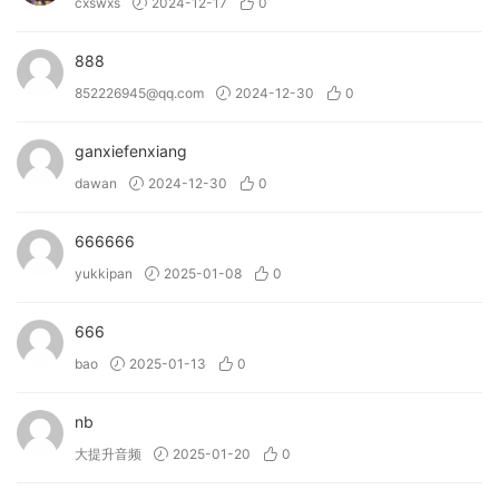
cxswxs
2024-12-17
0
888
852226945@qq.com
2024-12-30
0
ganxiefenxiang
dawan
2024-12-30
0
666666
yukkipan
2025-01-08
0
666
bao
2025-01-13
0
nb
大提升音频
2025-01-20
0