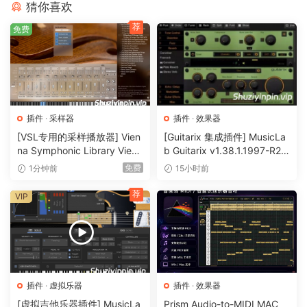
不过，我最喜欢的补充是极具音乐性的新风格，由伟大的职业
猜你喜欢
鼓手演奏，真正体现了现实主义和制作价值。”
荐
免费
踢屁股鼓曲目
UJAM Instruments 专注于制作“无挫折”软件，可以解决所有音
乐制作技能水平的问题，Virtual Drummer 系列也不例外。专
业人士将欣赏并受益于获得所需高质量结果所节省的时间，而
插件
·
采样器
插件
·
效果器
初学者现在可以轻松访问他们自己的个人工作室鼓乐伴侣，它
[VSL专用的采样播放器] Vien
[Guitarix 集成插件] MusicLa
总是听起来很棒并且总是准时！
na Symphonic Library Vienn
b Guitarix v1.38.1.1997-R2R
a Synchron Player v1.3.302
[WiN]（7.5MB）
免费
1分钟前
15小时前
2-ItUsеd [WiN]（141MB）
自定义演奏风格
荐
VIP
每个 Virtual Drummer 都带有五个广泛采样的鼓组、现成的智
能混音预设，以及可以调整的各种风格和表演，以完美匹配您
想要的感觉和节奏。在该系列中，每个虚拟鼓手都体现了独特
的自定义演奏风格声音和个性。
插件
·
虚拟乐器
插件
·
效果器
总是准时
[虚拟吉他乐器插件] MusicLa
Prism Audio-to-MIDI MAC