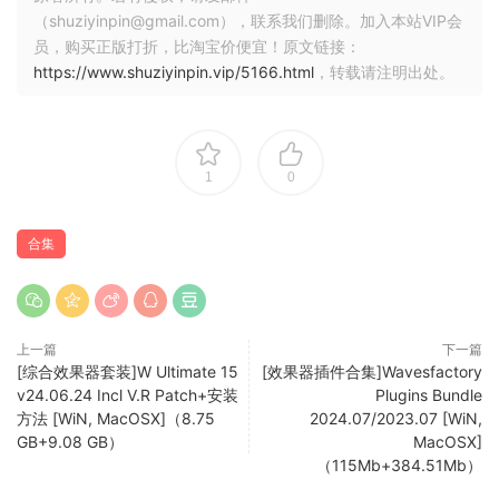
UJAM Virtual Drummer Phat v2.1.0
（shuziyinpin@gmail.com），联系我们删除。加入本站VIP会
UJAM Virtual Drummer Solid v2.4.1
员，购买正版打折，比淘宝价便宜！原文链接：
https://www.shuziyinpin.vip/5166.html
，转载请注明出处。
随着最新的更新，Virtual Drummer 系列逐渐成熟，增加了更
多的调整和混音深度，同时保持其简单的防故障精神为重中之
重。即使有更多的控件和更详细的工具包编辑，单页界面仍然
保持美观和干净，操作起来很愉快。无论您是经验丰富的专业
1
0
人士还是新手，您都可以坐在制作人的椅子上，快速创作出完
美逼真的专业鼓表演。
合集
虚拟鼓手的演变
UJAM 创始人兼虚拟乐器策划人 Peter Gorges：“在 18 个月前
上一篇
下一篇
发布的最初的 Virtual Drummer 1 中，我们的意图是打破传统
[综合效果器套装]W Ultimate 15
[效果器插件合集]Wavesfactory
观念，将界面的复杂性降至最低。虽然我们对大多数客户如何
v24.06.24 Incl V.R Patch+安装
Plugins Bundle
欣赏这种易用性感到非常高兴，但有些客户缺少调整选项。此
方法 [WiN, MacOSX]（8.75
2024.07/2023.07 [WiN,
GB+9.08 GB）
MacOSX]
次更新是我们对倾听用户意见的承诺，同时致力于不折不扣的
（115Mb+384.51Mb）
即时满足感和易用性。