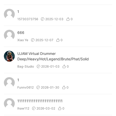
1
15730373756
2025-12-03
0
666
Xiao Ye
2025-12-07
0
UJAM Virtual Drummer
Deep/Heavy/Hot/Legend/Brute/Phat/Solid
Bag-Studio
2026-01-03
0
1
Funnv0612
2026-01-30
0
1111111111111111111111111
lhaw112
2026-03-02
0