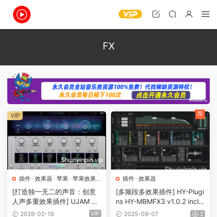
FX
荐
VIP
插件
·
效果器
·
苹果
·
苹果效果
插件
·
效果器
器
[打造独一无二的声音：创意
[多频段多效果插件] HY-Plugi
人声多重效果插件] UJAM VO
ns HY-MBMFX3 v1.0.2 incl.
XCRAFT v1.0.0 [WiN, MacO
Keygen-TRACER [WiN]（12.
VIP
2026-02-19
2025-09-07
2