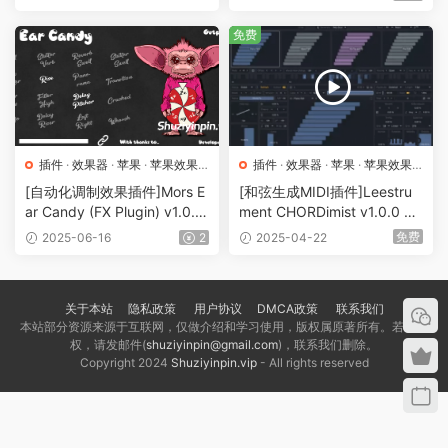
SX]（61.6MB+284MB)
59MB）
免费
插件
·
效果器
·
苹果
·
苹果效果
插件
·
效果器
·
苹果
·
苹果效果
器
器
[自动化调制效果插件]Mors E
[和弦生成MIDI插件]Leestru
ar Candy (FX Plugin) v1.0.0
ment CHORDimist v1.0.0 b3
[WiN, MacOSX]（65MB）
[WiN, MacOSX]（9.27MB）
免费
2025-06-16
2
2025-04-22
关于本站
隐私政策
用户协议
DMCA政策
联系我们
本站部分资源来源于互联网，仅做介绍和学习使用，版权属原著所有。若有侵
权，请发邮件(
shuziyinpin@gmail.com
)，联系我们删除。
Copyright 2024
Shuziyinpin.vip
- All rights reserved