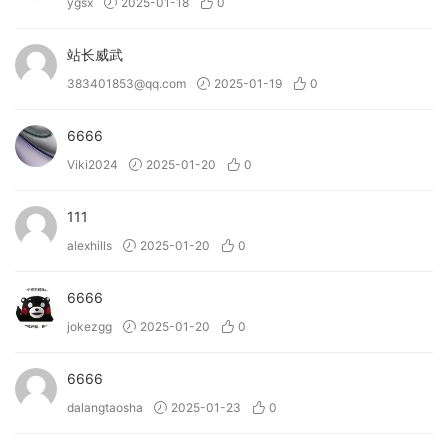
ygsx
2025-01-18
0
站长威武
383401853@qq.com
2025-01-19
0
6666
Viki2024
2025-01-20
0
111
alexhills
2025-01-20
0
6666
jokezgg
2025-01-20
0
6666
dalangtaosha
2025-01-23
0