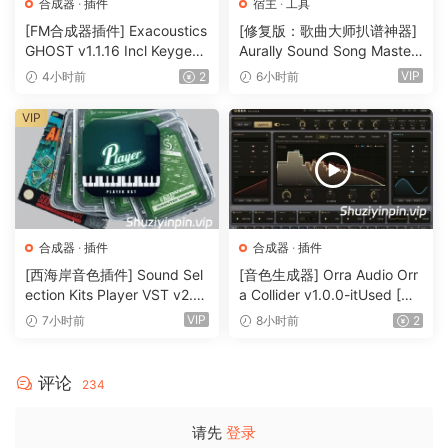
合成器
·
插件
宿主
·
工具
[FM合成器插件] Exacoustics
[修复版：歌曲大师扒谱神器]
GHOST v1.1.16 Incl Keygen-
Aurally Sound Song Master
R2R [WiN]（12.1MB）
PRO v5.0.02 REV 1 [WiN]
VIP
4小时前
2
6小时前
（355MB）
VIP
合成器
·
插件
合成器
·
插件
[西海岸音色插件] Sound Sel
[音色生成器] Orra Audio Orr
ection Kits Player VST v2.0.
a Collider v1.0.0-itUsed [Wi
0 bundle-V.R [WiN]（3.26G
N]（5.12MB）
VIP
7小时前
8小时前
2
B）
评论
234
请先
登录