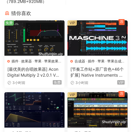
（789.2MB+920MB）
猜你喜欢
荐
免费
VIP
插件
·
效果器
·
苹果
·
苹果效果
合成器
·
插件
·
苹果
·
苹果合成
器
器
[最优美的合唱效果器] Acon
[节奏工作站+原厂音色+46个
Digital Multiply 2 v2.0.1 VST
扩展] Native Instruments M
VST3 AU AAX [WiN, MacOS
aschine 3.6.0-HCiSO [Mac
免费
VIP
3小时前
3小时前
X]（66.3MB）
OSX]（1.41GB+32GB)
荐
VIP