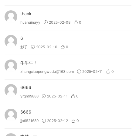
thank
huahuinayy
2025-02-08
0
6
影子
2025-02-10
0
牛牛牛！
zhangxiaopengwudu@163.com
2025-02-11
0
6666
yrqh99888
2025-02-11
0
6666
jjx9521689
2025-02-12
0