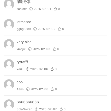
感谢分享
sonictv
2025-02-01
0
letmesee
gghg3889
2025-02-02
0
very nice
xmdjw
2025-02-03
0
ryrrefff
kaizi
2025-02-06
0
cool
Aeris
2025-02-06
0
6666666666
SolaNoKan
2025-02-07
0