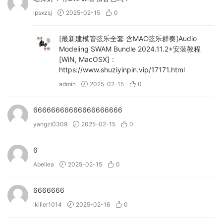
lpsxzsj
2025-02-15
0
[最新建模管弦乐全套 含MAC弦乐群奏]Audio
Modeling SWAM Bundle 2024.11.2+安装教程
[WiN, MacOSX]：
https://www.shuziyinpin.vip/17171.html
admin
2025-02-15
0
66666666666666666666
yangzi0309
2025-02-15
0
6
Abeliea
2025-02-15
0
6666666
lkiller1014
2025-02-16
0