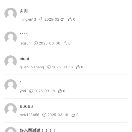
谢谢
lijingxin13
2025-02-21
0
1111
legsun
2025-03-06
0
niubi
qiushuo zhang
2025-03-16
0
1
yori
2025-03-18
0
66666
mdx123456
2025-03-19
0
好东西谢谢！！！！