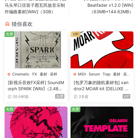
马头琴口弦笛子图瓦民族音乐制
Beatfader v1.2.0 [WiN]
作编曲素材[WAV]（3GB）
（63MB+144.62MB）
猜你喜欢
免费
VIP
Cinematic
·
FX
·
素材
·
采样
MIDI
·
Serum
·
Trap
·
素材
·
采
样
·
预置
[影视乐音效FX采样] SoundM
[包罗万象的随机素材包] xan
orph SPARK [WAV]（2.48G
dror2 MOAR kit [DELUXE VE
B）
RSION] [WAV, MiDi]（3.1G
免费
VIP
20小时前
2天前
B）
免费
免费