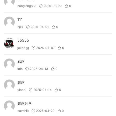
canglong888
2025-03-27
0
111
bjxk
2025-04-01
0
55555
jokezgg
2025-04-07
0
感谢
kris
2025-04-13
0
谢谢
ylaoqi
2025-04-14
0
谢谢分享
davshilt
2025-04-20
0