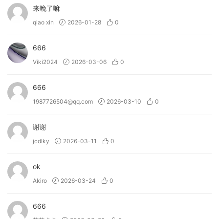
来晚了嘛
qiao xin
2026-01-28
0
666
Viki2024
2026-03-06
0
666
1987726504@qq.com
2026-03-10
0
谢谢
jcdlky
2026-03-11
0
ok
Akiro
2026-03-24
0
666