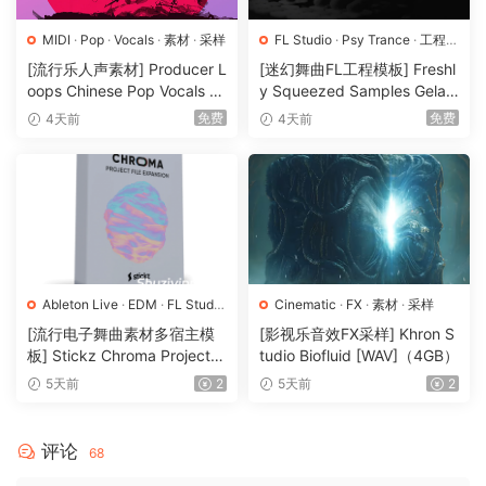
MIDI
·
Pop
·
Vocals
·
素材
·
采样
FL Studio
·
Psy Trance
·
工程
·
素材
·
采样
[流行乐人声素材] Producer L
[迷幻舞曲FL工程模板] Freshl
oops Chinese Pop Vocals Vo
y Squeezed Samples Gelar
l.1 [WAV, MiDi, REX]（3.21G
di Template Essentials Vol.1
免费
免费
4天前
4天前
B）
（54.7MB）
Ableton Live
·
EDM
·
FL Studio
Cinematic
·
FX
·
素材
·
采样
·
Logic Pro
·
Pop
·
工程
·
素材
·
[流行电子舞曲素材多宿主模
[影视乐音效FX采样] Khron S
采样
板] Stickz Chroma Project Fi
tudio Biofluid [WAV]（4GB）
le Expansion（2.53GB）
5天前
2
5天前
2
评论
68