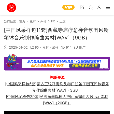
当前位置：
首页
素材
采样
FX
正文
[中国风采样包11套]西藏寺庙疗愈禅音氛围风铃
颂钵音乐制作编曲素材[WAV]（9GB）
2025-01-02
FX
·
素材
·
采样
914
推广
关联资源
[中国风采样包5套]蒙古三弦呼麦马头琴口弦笛子图瓦民族音乐
制作编曲素材[WAV]（3GB）
[中国风采样包29套]民族乐器戏剧人声loop编曲古风trap素材
[WAV]（20GB）