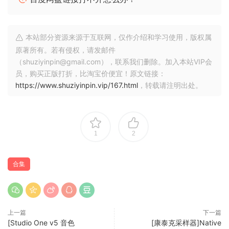
Chinee YangQin
Chinee Xun
Chinee Xiao
本站部分资源来源于互联网，仅作介绍和学习使用，版权属
Chinee SuoNa
原著所有。若有侵权，请发邮件
Chinee SanXian
（shuziyinpin@gmail.com），联系我们删除。加入本站VIP会
Chinee Sheng
员，购买正版打折，比淘宝价便宜！原文链接：
https://www.shuziyinpin.vip/167.html
，转载请注明出处。
Chinee MaTouQin
Chinee PiPa
Chinee Liu Qin
Chinee Kong
1
2
Chinee Jing Hu
Chinee HuLuSi
Chinee GuZheng
合集
Chinee GuanZi
Chinee Gu Qin
Chinee GaoHu
上一篇
下一篇
Chinee ErHu II
[Studio One v5 音色
[康泰克采样器]Native
Chinee ErHu I