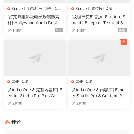
Kontakt
·
影视配乐
·
综合
·
音效
Kontakt
·
管弦乐
·
音源
特殊
·
音源
[好莱坞电影级电子乐演奏素
[纹理萨克斯音源] Fracture S
材] Hollywood Audio Design
ounds Blueprint Textural Sa
FUTURE WORLDS [KONTAK
x (Woodwind Experiments)
VIP
免费
1周前
1周前
T]（2.52GB）
[KONTAKT]（405MB）
荐
其他
·
音源
其他
·
音源
[Studio One 8 完整内容库] F
[Studio One 8 内容库] Fend
ender Studio Pro Plus Conte
er Studio Pro 8 Content-R2
nt 2026-R2R（166GB）
R（33.5GB）
2周前
2周前
评论
2