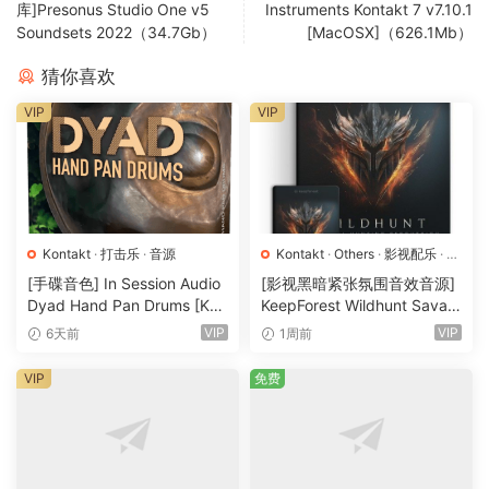
库]Presonus Studio One v5
Instruments Kontakt 7 v7.10.1
Chinee DiZi
Soundsets 2022（34.7Gb）
[MacOSX]（626.1Mb）
Chinee Chuan Ju DaJi
猜你喜欢
Chinee BaWu
Chinee Ban Hu
VIP
VIP
Kontakt
·
打击乐
·
音源
Kontakt
·
Others
·
影视配乐
·
环
境铺底
·
素材
·
采样
·
音效特殊
·
[手碟音色] In Session Audio
[影视黑暗紧张氛围音效音源]
音源
Dyad Hand Pan Drums [KO
KeepForest Wildhunt Savag
NTAKT]（4.33GB）
e Ritual Tension [WAV, KON
VIP
VIP
6天前
1周前
TAKT]（7.68GB）
VIP
免费