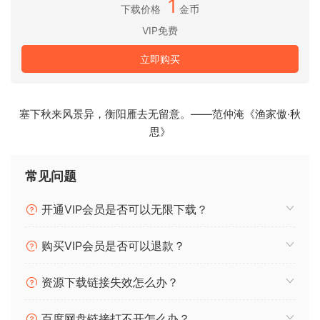
1
下载价格
金币
适配系统
支持win7/8/10/mac
VIP免费
Kong Audio Chinee Series 是经典空音吹拉弹打民乐的民间
立即购买
Kontakt 转录版本，包含 24 件传统中国民族乐器采样音色库，
此音色库重新整理上传，其中的24 件乐器分为 24 个独立的压
缩包文件，方便只需要某一两件乐器音色的朋友，可以单独下
塞下秋来风景异，衡阳雁去无留意。——范仲淹《渔家傲·秋
载自己想要的部分。
思》
包含文件：
常见问题
入库文件：
开通VIP会员是否可以无限下载？
Kong Audio Chinese Series.xml
wallpaper.jpg
购买VIP会员是否可以退款？
Kong Audio Chinese Series.nicnt
音色库压缩包：
资源下载链接失效怎么办？
Chinee ZhongHu
Chinee Yuan
百度网盘链接打不开怎么办？