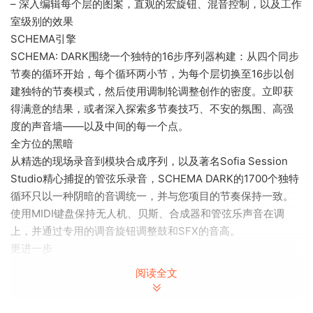
– 深入编辑每个层的图案，直观的宏旋钮、混音控制，以及工作
室级别的效果
SCHEMA引擎
SCHEMA: DARK围绕一个独特的16步序列器构建：从四个同步
节奏的循环开始，每个循环两小节，为每个层切换至16步以创
建独特的节奏模式，然后使用调制轮调整创作的密度。立即获
得满意的结果，或者深入探索多节奏技巧、不安的氛围、高强
度的声音墙——以及中间的每一个点。
全方位的黑暗
从精选的现场录音到模块合成序列，以及著名Sofia Session
Studio精心捕捉的管弦乐录音，SCHEMA DARK的1700个独特
循环只以一种阴暗的音调统一，并与您项目的节奏保持一致。
使用MIDI键盘保持无人机、贝斯、合成器和管弦乐声音在调
上，并通过专用的调音旋钮调整鼓和SFX的音高。
更进一步
每个循环都提供四种声音设计的口味：版本A是原始的——以最
阅读全文
纯净和甜美的方式捕捉，并使用高端外置设备进行调味。版本
B、C和D将阴影推向更深，通过定制的处理链进行特殊处理