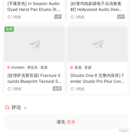
特殊
·
音源
[手碟音色] In Session Audio
[好莱坞电影级电子乐演奏素
knob.
Dyad Hand Pan Drums [KO
材] Hollywood Audio Design
NTAKT]（4.33GB）
FUTURE WORLDS [KONTAK
VIP
VIP
1周前
2周前
Take it further
T]（2.52GB）
Each loop comes in four sound-designed flavors: Version
免费
A is the original – captured pristinely and sweetened to
taste with high-end outboard gear. Versions B, C, and D
push things even further into the shadows with bespoke
processing chains – from boutique pedal distortion to
esoteric modular patches and rare, rack-mounted
Kontakt
·
管弦乐
·
音源
其他
·
音源
compressors.
[纹理萨克斯音源] Fracture S
[Studio One 8 完整内容库] F
ounds Blueprint Textural Sa
ender Studio Pro Plus Conte
Dial in, develop, or go deep
x (Woodwind Experiments)
nt 2026-R2R（166GB）
免费
2周前
2周前
SCHEMA Dark comes with 343 professionally designed
[KONTAKT]（405MB）
presets to get you up and running right away. Each one
consists of four loops, each with their own switchable
评论
0
patterns, playback modes (including reverse!), envelopes,
effects, and more. For further tweaking, filters, decay,
请先
登录
volume, and pitch are all editable per step, pattern lengths