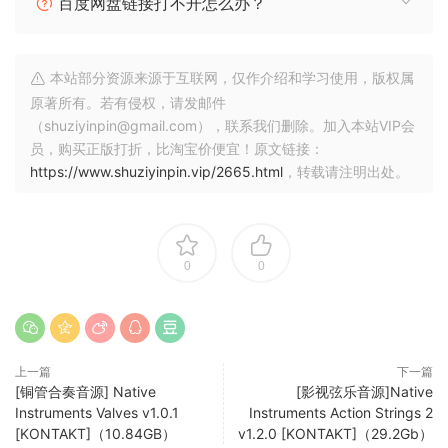
百度网盘链接打不开怎么办？
与新Kontakt版本兼容
I.O.1 2023-02-05
本站部分资源来源于互联网，仅作介绍和学习使用，版权属
与新Kontakt版本兼容
原著所有。若有侵权，请发邮件
（shuziyinpin@gmail.com），联系我们删除。加入本站VIP会
Deep, dark patterns and pulses
员，购买正版打折，比淘宝价便宜！原文链接：
For some stories, only the darkest sounds will suffice.
https://www.shuziyinpin.vip/2665.html
，转载请注明出处。
Pairing the all-new SCHEMA Engine with a far-reaching
array of the deepest, heaviest, and most twisted sound
design imaginable, SCHEMA: DARK propels your sonic
narrative to unfathomed depths.
0
0
Cinematic pulse engine
– Create, dark, driving patterns and pulses with a unique,
new sequencing engine
– Layer expertly sound-designed variations of orchestral,
上一篇
下一篇
[铜管合奏音源] Native
[影视弦乐音源]Native
synthetic, and field-recorded loops
Instruments Valves v1.0.1
Instruments Action Strings 2
– Go deep with editable patterns for each layer, intuitive
[KONTAKT]（10.84GB）
v1.2.0 [KONTAKT]（29.2Gb）