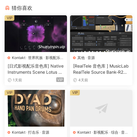
macro knobs, mix controls, and studio-grade effects
猜你喜欢
The SCHEMA Engine
VIP
SCHEMA: DARK is built around a 16-step sequencer unlike
any other: start with four tempo-synced loops of two bars
each, toggle up to 16 steps for each layer to create unique
rhythmic patterns, then vary the density of your creation
using the mod wheel. Get instantly satisfying results or
Kontakt
·
世界民族
·
影视配乐
·
其他
·
音源
dive in to explore polyrhythmic trickery, uneasy ambience,
音源
[日式影视配乐音色库] Native
[RealTele 音色库 ] MusicLab
high-intensity walls of sound – and every point in between.
Instruments Scene Lotus v1.
RealTele Source Bank-R2R
1.2 [KONTAKT]（1.3GB）
[WiN]（3.13GB）
VIP
1天前
4天前
Full-spectrum darkness
From curated field recordings to modular synth sequences
VIP
VIP
and expertly captured orchestral recordings from the
renowned Sofia Session Studio, SCHEMA DARK’s 1700
unique loops are united only by a pitch-dark tonality and
your project’s tempo. Keep drones, basses, synths, and
orchestral sounds in key using your MIDI keyboard, and
Kontakt
·
打击乐
·
音源
Kontakt
·
影视配乐
·
综合
·
音效
pitch drums and SFX to taste with the dedicated Tuning