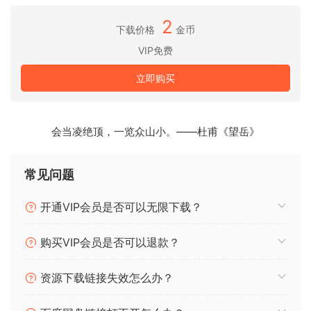
——从精品踏板失真到神秘模块化图案和罕见的机架式压缩
器。
2
下载价格
金币
调整、开发或深入探索
VIP免费
SCHEMA Dark附带343个专业设计的预设，让您立即开始工
作。每个预设都包含四个循环，每个循环都有自己的可切换图
立即购买
案、播放模式（包括反向！）、包络、效果等。为了进一步调
整，每个步骤的过滤器、衰减、音量和音高都是可编辑的，每
个循环的图案长度可以独立设置以增加多节奏的乐趣，并且六
会当凌绝顶，一览众山小。——杜甫《望岳》
个工作室级别的效果可以分配到两个发送插槽上。
掷骰子
常见问题
如果您在选择上感到不知所措，SCHEMA: DARK的每个循环都
可以随机选择，以获得灵感的即时冲击。从那里，每个循环的
开通VIP会员是否可以无限下载？
16个切片都可以随机重新排序，序列器模式本身也可以通过掷
骰子来决定。有了SCHEMA引擎，您永远只需几次点击就能到
购买VIP会员是否可以退款？
达完全意想不到的地方。
资源下载链接失效怎么办？
1.0.2 2023-09-21