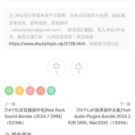
整、反转、拉伸、平移和随机化。每个切片的体积和攻击也是
可编辑的。循环与主机速度同步，您可以使用拉伸功能进一步
本站部分资源来源于互联网，仅作介绍和学习使用，版权属
改善同步。形成循环的切片序列可以作为 MIDI 文件拖到 DAW
原著所有。若有侵权，请发邮件
中。此外，通过禁用循环功能，每个单独的片段都可以作为单
（shuziyinpin@gmail.com），联系我们删除。加入本站VIP会
击播放，使用户能够创建自己的打击乐节拍。
员，购买正版打折，比淘宝价便宜！原文链接：
https://www.shuziyinpin.vip/5728.html
，转载请注明出处。
可以使用调谐键开关对循环进行整体调谐，也可以使用调谐选
项卡将调谐应用于单个切片。风格和变化可以通过按键开关进
行更改，“感觉”菜单为原始循环提供了五种额外的“感觉”，以及
支持半速/双速播放的速度菜单。
1
0
自动保存预设系统将保存所有用户在界面上对任何变化和所有
样式的编辑;用户可以使用“重置”按钮重置所选变体的编辑。他
们还可以使用默认按钮将整个仪器重置为默认值。
上一篇
下一篇
特征：
[14个红岩音频插件包]Red Rock
[10个LoFi效果插件合集]Yum
Sound Bundle v2024.7 [WiN]
Audio Plugins Bundle 2024.2
（521Mb）
R2R [WiN, MacOSX]（1.69Gb）
– 2400 个环路，48 kHz – 16 位压缩样本。
– 两个 nki 补丁，涵盖不同的风格、拍号和速度。
猜你喜欢