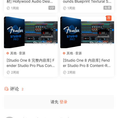
材] Hollywood Audio Design
ounds Blueprint Textural Sa
Zero-G Sahara Beats features alluring and exotic
FUTURE WORLDS [KONTAK
x (Woodwind Experiments)
VIP
免费
1周前
1周前
T]（2.52GB）
[KONTAKT]（405MB）
percussive beats and grooves that originate from middle
荐
eastern and north African music. However, these sounds
are not just for use in ethnic or world music but will
enhance any production no matter what the style of music.
Sahara Beats is a loop-slice based library consisting of two
Kontakt instruments covering 100 different percussion
其他
·
音源
其他
·
音源
styles each with 24 different variations. There are more
[Studio One 8 完整内容库] F
[Studio One 8 内容库] Fend
than 2000 samples of middle eastern percussive beats and
ender Studio Pro Plus Conte
er Studio Pro 8 Content-R2
grooves included in the library. The interface contains a
nt 2026-R2R（166GB）
R（33.5GB）
2周前
2周前
whole host of amazing functions and capabilities that give
users the ability to manipulate the loops to create, arrange,
评论
2
and compose their own highly individual grooves.
请先
登录
Sahara Beats also comes with a complete FX rack with
over 100 convolution reverbs, delay, chorus, phaser,
flanger, distortion, overdrive and amp simulators that again