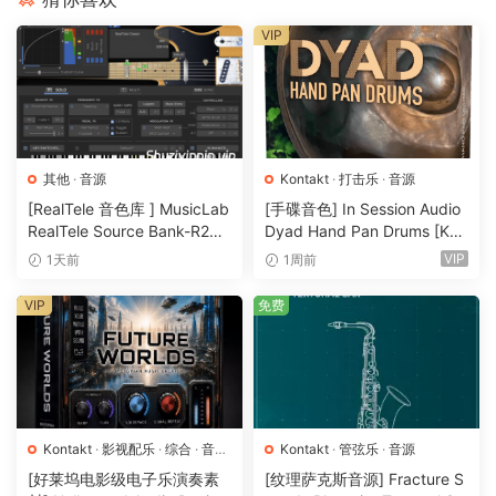
– 用户友好的界面，配备完整的全自动 FX 机架。
VIP
– 将 MIDI 拖放到 DAW 功能。
– 与主机节奏同步。
– 独立控制每个切片的随机、反向、调谐、音量、起音、拉伸、
锯齿形、平移、感觉、速度、八度和切片声音参数。
– 循环工具，带有整洁的内置自动保存预设系统。
– 通过按键开关实时更改调音和短语/循环。
其他
·
音源
Kontakt
·
打击乐
·
音源
– 共有 100 种款式，每种款式有 24 种变体。
[RealTele 音色库 ] MusicLab
[手碟音色] In Session Audio
RealTele Source Bank-R2R
Dyad Hand Pan Drums [KO
– 每个循环的单独双速/半速。
[WiN]（3.13GB）
NTAKT]（4.33GB）
VIP
1天前
1周前
重要提示：本产品需要完整版的Kontakt 6.7.1！
VIP
免费
除非在演示模式下，否则它不能在免费的Kontakt Player中工
作。
Zero-G Sahara Beats – Rhythms of the sands
Kontakt instrument featuring exotic percussive beats and
grooves that originate from middle eastern and north
Kontakt
·
影视配乐
·
综合
·
音效
Kontakt
·
管弦乐
·
音源
特殊
·
音源
African music.
[好莱坞电影级电子乐演奏素
[纹理萨克斯音源] Fracture S