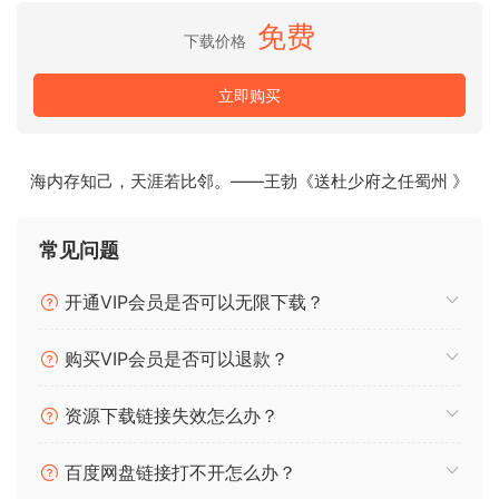
拍和律动。
免费
下载价格
Zero-G Sahara Beats 具有源自中东和北非音乐的迷人而异国
立即购买
情调的打击乐节拍和律动。然而，这些声音不仅用于民族或世
界音乐，而且无论音乐风格如何，都会增强任何制作。
Sahara Beats 是一个基于循环切片的库，由两种 Kontakt 乐器
海内存知己，天涯若比邻。——王勃《送杜少府之任蜀州 》
组成，涵盖 100 种不同的打击乐风格，每种风格都有 24 种不
同的变化。库中包含 2000 多个中东打击乐节拍和律动样本。
常见问题
该界面包含大量令人惊叹的功能和能力，使用户能够操纵循环
来创建、排列和组合他们自己的高度个性化的凹槽。
开通VIP会员是否可以无限下载？
Sahara Beats 还配备了一个完整的 FX 机架，其中包含 100 多
购买VIP会员是否可以退款？
个卷积混响、延迟、合唱、移相器、镶边器、失真、过载和放
大器模拟器，再次允许用户进一步改变他们正在使用的循环的
资源下载链接失效怎么办？
声音。
百度网盘链接打不开怎么办？
在 Sahara Beats 中，循环中的任何单个切片都可以被替换、调