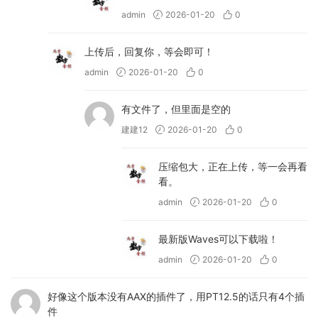
– 修复了 [Element]
admin
2026-01-20
0
(https://www.waves.com/plugins/element)
、[Codex]
上传后，回复你，等会即可！
(https://www.waves.com/plugins/codex) 和
admin
2026-01-20
0
[Flow Motion]
(https://www.waves.com/plugins/flow-
有文件了，但里面是空的
motion-fm-synth) 中的问题：在基于 Intel 的
建建12
2026-01-20
0
Mac 系统上，于 FL Studio 中加载这些乐器不
会导致宿主崩溃。
压缩包大，正在上传，等一会再看
看。
– 修复了 [Cosmos]
admin
2026-01-20
0
(https://www.waves.com/plugins/cosmos-
sample-finder) 中的问题：当 DAW 同步开启
最新版Waves可以下载啦！
但时间拉伸关闭时，循环将不会进行时间拉
admin
2026-01-20
0
伸。
– 已修复 [InTrigger]
好像这个版本没有AAX的插件了，用PT12.5的话只有4个插
(https://www.waves.com/plugins/intrigger-
件