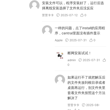
布，包含以下新功能：
安装文件可以，程序安装好了，运行后选
– 全新的“Studio Engine”，显著提升了高保真
择离线安装选择了文件夹后没反应
音质，并提高了提示精度
苦苦卡卡
2025-07-12
0
– 可将声音锁定到调性
– 循环长度控制
一样的问题，点了install的应用程
序，central里面没有插件显示
– 立体声宽度控制 之前未订阅过 ILLUGEN 的
用户目前可免费试用 ILLUGEN 2.0 桌面应用程
Apple
2025-07-31
0
序 1 个月，并享有完整功能。用户在订阅前可
断网安装试试！
以[在线免费试用]
(https://www.waves.com/illugen) ILLUGEN
admin
2025-07-31
0
2.0。
2026年3月8日
如果运行不了就把解压后
的文件夹放到根目录或者
– Waves Central v16.5.7 现已推出 Windows
桌面再运行，别文件夹里
版本，更新内容如下：
套着文件夹按照这个方法
– 修复：网络驱动器存在时，驱动器仍可写入的
解决了
问题。
苦苦卡卡
2025-08-