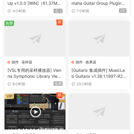
Up v1.0.0 [WiN]（61.37M
maha Guitar Group Plugins
B）
2026 Incl Keygen-R2R [Wi
VIP
4小时前
2
7小时前
WiN (Incl V.R Patch) | 14 April 2026 | 11.8 GB
N]（1.2GB）
macOS | 14 April 2026 | 11.2 GB
荐
免费
特别推荐：
[顶级制作人和混音师Waves插件700多个预设合集]Free
Plugin Presets from Top Producers & Mixers
插件
·
采样器
插件
·
效果器
[Waves高质量教程]全插件中文深度解析 完全篇（7.82Gb）
[VSL专用的采样播放器] Vien
[Guitarix 集成插件] MusicLa
na Symphonic Library Vienn
b Guitarix v1.38.1.1997-R2R
a Synchron Player v1.3.302
[WiN]（7.5MB）
Waves 是全球领先的音频插件和信号处理器开发商，产品面向
免费
8小时前
23小时前
2-ItUsеd [WiN]（141MB）
专业和消费电子音频市场。
荐
VIP
发布说明
2026 年 4 月 14 日
– 新版本：[Sync Vx]