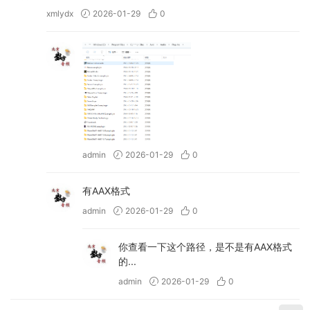
drum-replacer) 中的以下问题：
xmlydx
2026-01-29
0
– 当加载已保存且“暂停检测”设置为“开启”且检
测模式不是“标准”的插件时，音频输出将处于激
活状态。
– 当图表上显示低电平打击时，允许/阻止播放
按钮将显示在图表上。
– 已修复 [Spherix Immersive Compressor &
Limiter]
(https://www.waves.com/plugins/spherix-
admin
2026-01-29
0
immersive-compressor-limiter) 中的以下问
题：已修正 Pro Tools 中 7.1.4 声道路由顺序。
有AAX格式
admin
2026-01-29
0
备注
你查看一下这个路径，是不是有AAX格式
– 包含 Waves Patcher 15.9 U2B – GUISEPPE
的...
– 包含 Waves Ultimate 2025.3-VR
admin
2026-01-29
0