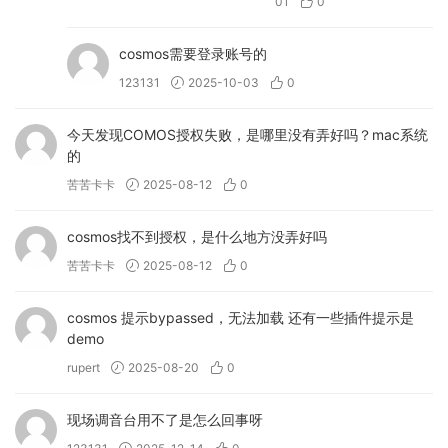
01
0
2026年3月4日
– 更新：[eMotion LV1 Classic]
cosmos需要登录账号的
(https://www.waves.com/hardware/emotion
123131
2025-10-03
0
-lv1-classic) 和 [eMotion LV1]
(https://www.waves.com/mixers-
今天发现COMOS授权失败，是哪里没有弄好吗？mac系统
的
racks/emotion-lv1) 软件 (v16.5.267.371)
苦苦卡卡
2025-08-12
0
– 修复：混音器窗口中辅助发送指示错误的问
题。-
cosmos找不到授权，是什么地方没弄好吗
更新 LV1 Classic 服务器固件和 BIOS，以防止
苦苦卡卡
2025-08-12
0
连接错误和服务器断开连接。
2026年2月22日
cosmos 提示bypassed，无法加载 还有一些插件提示是
demo
– Waves Central v16.5.5 现已发布，更新内容
如下：
rupert
2025-08-20
0
– 修复：Windows 系统下 Apple VoiceOver
现场调音台用不了是怎么回事呀
和 NVDA 应用的中央导航错误。