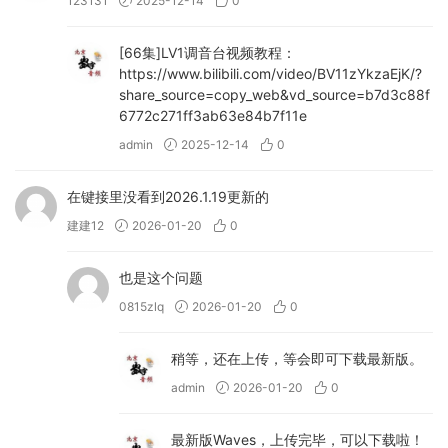
– 修复：LV1 Classic 系统上安装卡住的问题。
123131
2025-12-14
0
– 修复：通知栏滚动问题。
[66集]LV1调音台视频教程：
– 提升激活/取消激活流程的性能。
https://www.bilibili.com/video/BV11zYkzaEjK/?
– 其他多项修复和改进。
share_source=copy_web&vd_source=b7d3c88f
6772c271ff3ab63e84b7f11e
admin
2025-12-14
0
备注
– 包含 Waves Ultimate 2025.3-VR 补丁
在键接里没看到2026.1.19更新的
建建12
2026-01-20
0
2026年2月4日
也是这个问题
热修复更新
0815zlq
2026-01-20
0
– 修复了 [StudioVerse Instruments]
(https://www.waves.com/plugins/studiovers
稍等，还在上传，等会即可下载最新版。
e-instruments) 中的问题：在 StudioVerse
admin
2026-01-20
0
Instruments 中加载 Steinberg Groove Agent
插件不会导致宿主 DAW 崩溃。
最新版Waves，上传完毕，可以下载啦！