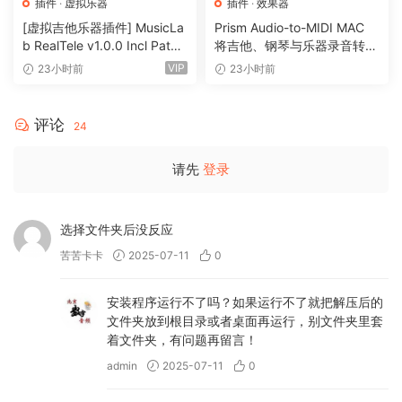
(https://www.waves.com/plugins/sync-vx)
插件
·
虚拟乐器
插件
·
效果器
(16.8.136.297) 现已适用于所有主流 DAW。
[虚拟吉他乐器插件] MusicLa
Prism Audio-to-MIDI MAC
b RealTele v1.0.0 Incl Patch
将吉他、钢琴与乐器录音转换
– Insert、ARA 或 AudioSuite。 [查看支持的
ed and Keygen-R2R [WiN]
为可编辑 MIDI
VIP
23小时前
23小时前
DAW]
（13.7MB）
(https://www.waves.com/plugins/sync-
评论
vx#tab-tech-specs|tab-supported-hosts)
24
– 更新了 GUI
请先
登录
– 修复了多个错误
2026 年 4 月 12 日
选择文件夹后没反应
– Waves Central v16.6.2 现已发布，包含以下
苦苦卡卡
2025-07-11
0
更新：
– 修复了多个问题并进行了改进
安装程序运行不了吗？如果运行不了就把解压后的
2026 年 3 月 31 日
文件夹放到根目录或者桌面再运行，别文件夹里套
着文件夹，有问题再留言！
– 新版本：[ILLUGEN 2.0]
admin
2025-07-11
0
(https://www.waves.com/illugen) 现已发