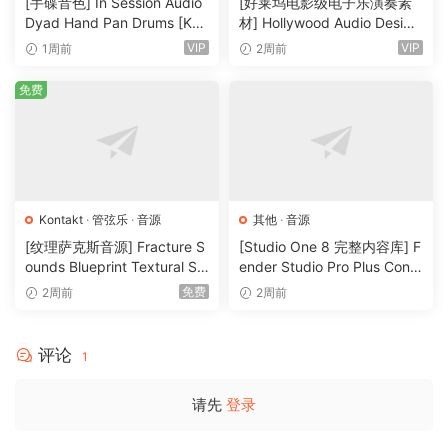
[手碟音色] In Session Audio
[好莱坞电影级电子乐演奏素
管弦乐三角钢琴是一款非常逼真的“上下文”钢琴，专门设
Dyad Hand Pan Drums [KO
材] Hollywood Audio Design
计用于自豪地适合您的完整管弦乐编曲
NTAKT]（4.33GB）
FUTURE WORLDS [KONTAK
VIP
VIP
1周前
2周前
打击乐、钢琴和竖琴麦克风位置包括 C（丢失）、
T]（2.52GB）
T（ree） 和 A（mbient），钢琴还具有 O（utriggers）
免费
AIR 林德赫斯特大厅
《王冠》、《神奇女侠 1984》、《芝加哥七人审判》、《詹姆
斯·邦德》、《星际穿越》、《布达佩斯大饭店》、《黑暗骑
Kontakt
·
管弦乐
·
音源
其他
·
音源
士》、《哈利·波特》和《角斗士》——所有这些都是在伦敦
[纹理萨克斯音源] Fracture S
[Studio One 8 完整内容库] F
AIR Studios 的林德赫斯特音乐厅录制的，这里是 Spitfire
ounds Blueprint Textural Sa
ender Studio Pro Plus Conte
x (Woodwind Experiments)
nt 2026-R2R（166GB）
Audio 的精神家园，也是大片配乐诞生的房间。林德赫斯特音
免费
2周前
2周前
[KONTAKT]（405MB）
乐厅内部的建筑风格独特，其声学特性享誉全球，深受作曲家
和音乐家的喜爱。
评论
1
下载 Spitfire Audio – Spitfire Symphony Orchestra
请先
登录
v1.0.1 （KONTAKT）
原出版商：Spitfire Audio