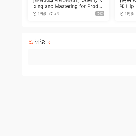
[混音和母带处理教程] Udemy M
[使用 Ab
ixing and Mastering for Produc
和 Hi
ers [TUTORiAL]（6.51GB）
Udemy 
免费
1周前
46
1周前
c Prod
12 Co
评论
0