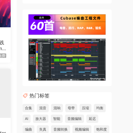
践
me
 Mu
免费
热门标签
合集
混音
混响
母带
压缩
均衡
AI
放大器
智能
音频编辑
延迟
编曲
失真
音频转换
视频编辑
饱和度