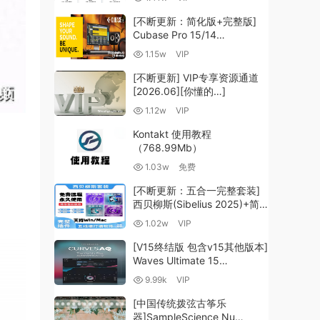
（35.59GB+）
[不断更新：简化版+完整版]
Cubase Pro 15/14
VR/R2R/U2B+原厂音源+插件
1.15w
VIP
+光谱层+扩展+安装 [WiN,
MacOSX]（704.0MB+）
[不断更新] VIP专享资源通道
[2026.06][你懂的…]
1.12w
VIP
Kontakt 使用教程
（768.99Mb）
1.03w
免费
[不断更新：五合一完整套装]
西贝柳斯(Sibelius 2025)+简
谱插件V8+图片识别+音频识别
1.02w
VIP
+音色库+教程 [WiN,
MacOSX]（80.48GB+）
[V15终结版 包含v15其他版本]
Waves Ultimate 15
v25.05.27+一键安装版+安装
9.99k
VIP
方法+使用教程 [WiN,
MacOSX]
[中国传统拨弦古筝乐
（4.1GB+10.2GB+9.6GB）
器]SampleScience Nu