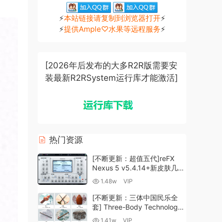
⚡
本站链接请复制到浏览器打开
⚡
⚡
提供Ample♡水果等远程服务
⚡
[2026年后发布的大多R2R版需要安
装最新R2RSystem运行库才能激活]
热门资源
[不断更新：超值五代]reFX
Nexus 5 v5.4.14+新皮肤几十
套+原厂+全套扩展+教程
1.48w
VIP
[WiN, MacOSX]（260GB+)
[不断更新：三体中国民乐全
套] Three-Body Technology-
R2R [WiN, MacOSX]
1.41w
VIP