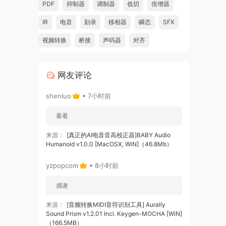
PDF
抑制器
调制器
低切
倍增器
IR
电音
刻录
移相器
瞬态
SFX
视频转换
桥接
声码器
对齐
网友评论
shenluo
• 7小时前
看看
来源：
[真正的AI电音音高校正器]BABY Audio
Humanoid v1.0.0 [MacOSX, WiN]（46.8Mb）
yzpopcom
• 8小时前
感谢
来源：
[音频转换MIDI音符识别工具] Aurally
Sound Prism v1.2.01 Incl. Keygen-MOCHA [WiN]
（166.5MB）