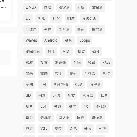
der
1.
LiNUX
降噪
滤波器
分析
限制器
DJ
和弦
打谱
响度
音频分离
立体声
变声
塑形器
修音
播放器
Waves
Android
录音
Loops
消除齿音
校正
MIDI
机架
磁带
颗粒
复古
通道条
合唱
频谱
动态
水果
激励
粒子
侧链
节拍器
相位
空间
FM
音频增强
扒谱
音序器
3D
闪避
乐谱
削波
琶音器
低音
切片
Lofi
变调
录屏
FX
模拟器
镶边
去混响
防火墙
回声
谐振器
波表
VSL
增益
染色
播客
和声