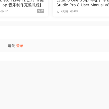
leton Live 12 进行 Trap
[Studio One 8 用户手册] Fen
p Hop 音乐制作完整教程]
Studio Pro 8 User Manual v8.
Trap and Hip Hop Musi
0-R2R（931MB）
免费
57
2周前
69
uction with Ableton Live
mplete（6.2GB）
请先
登录