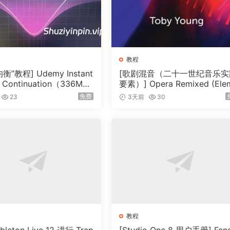
教程
衡”教程] Udemy Instant
[歌剧混音（二十一世纪音乐实
 Continuation（336M
要素）] Opera Remixed (Ele
nts in Twenty-First Century
免费
23
3天前
30
sic Practice)（2MB）
教程