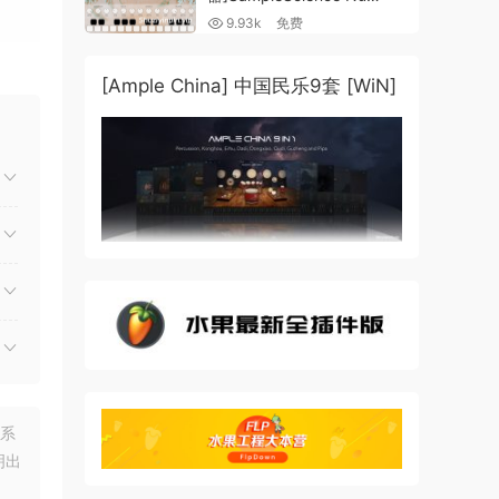
Guzheng v2.0 x64 VST
9.93k
免费
VST3 AU DECENT SAMPLER
[WiN, MacOSX]（158MB)
[Ample China] 中国民乐9套 [WiN]
联系
明出