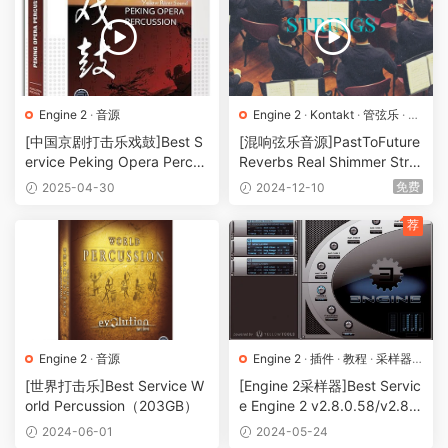
Engine 2
·
音源
Engine 2
·
Kontakt
·
管弦乐
·
音
源
[中国京剧打击乐戏鼓]Best S
[混响弦乐音源]PastToFuture
ervice Peking Opera Percus
Reverbs Real Shimmer Strin
sion [Engine 2]（2.96GB）
gs For Kontakt! [KONTAKT]
免费
2025-04-30
2024-12-10
（402.94MB）
荐
Engine 2
·
音源
Engine 2
·
插件
·
教程
·
采样器
·
音源
[世界打击乐]Best Service W
[Engine 2采样器]Best Servic
orld Percussion（203GB）
e Engine 2 v2.8.0.58/v2.8.1.
60+安装教程 [WiN, MacOS
2024-06-01
2024-05-24
X]