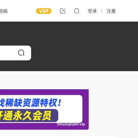
投稿
登录
注册