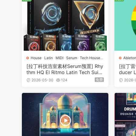
House
·
Latin
·
MIDI
·
Serum
·
Tech House
·
Ableton
素材
·
采样
·
预置
[拉丁科技浩室素材Serum预置] Rhy
[拉丁雷击
thm HQ El Ritmo Latin Tech Suite
ducer 
Deluxe Edition [WAV, MiDi]（2.38
Di, RE
免费
2026-05-30
124
2026-
GB）