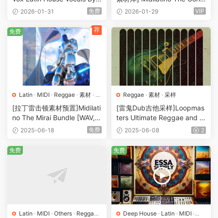
Becca [WAV]（178.11MB）
o Bundle [WAV, MiDi]（1.55
免费
VIP
2026-01-31
2026-01-29
GB）
荐
免费
Latin
·
MIDI
·
Reggae
·
素材
·
采
Reggae
·
素材
·
采样
样
[拉丁雷击顿素材预置]Midilati
[雷鬼Dub吉他采样]Loopmas
no The Mirai Bundle [WAV,
ters Ultimate Reggae and D
MiDi, Synth Presets]（2.71G
ub Guitars [WAV]（3.15G
免费
2025-06-18
2025-06-08
2
B）
B）
免费
免费
Latin
·
MIDI
·
Others
·
Reggae
·
Deep House
·
Latin
·
MIDI
·