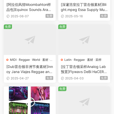
素材
·
采样
Reggae
·
素材
·
采样
[阿拉伯风情Moombahton样
[深邃浩室拉丁雷击顿素材]Bli
品包]Equinox Sounds Arabic
ght.mpeg Essa Supply Multi
Moombahton 2 [WAV, MiDi]
Kit [WAV, MiDi]（1.25GB）
免费
免费
2025-06-07
2025-05-16
（225.24MB）
免费
免费
MIDI
·
Reggae
·
World
·
素材
·
Latin
·
Reggae
·
素材
·
采样
采样
[Dub雷击顿非洲节奏素材]Inn
[拉丁雷击顿采样Analog Lab
oy Jana Viajes Reggae and
预置]Flywavs DeBi HaCER
Afropop [WAV, MiDi]（106M
MaS SaMPLes（1.69GB）
免费
免费
2025-04-27
2025-04-03
B）
免费