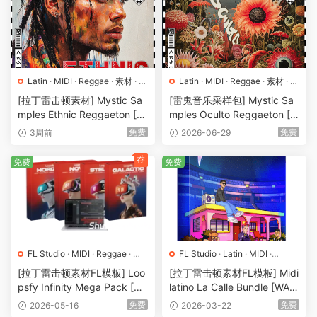
Latin
·
MIDI
·
Reggae
·
素材
·
采
Latin
·
MIDI
·
Reggae
·
素材
·
采
样
样
[拉丁雷击顿素材] Mystic Sa
[雷鬼音乐采样包] Mystic Sa
mples Ethnic Reggaeton [W
mples Oculto Reggaeton [W
AV, MiDi]（495.52MB）
AV, MiDi]（603.24MB）
免费
免费
3周前
2026-06-29
荐
免费
免费
FL Studio
·
MIDI
·
Reggae
·
工
FL Studio
·
Latin
·
MIDI
·
程
·
素材
·
采样
Reggae
·
工程
·
素材
·
采样
[拉丁雷击顿素材FL模板] Loo
[拉丁雷击顿素材FL模板] Midi
psfy Infinity Mega Pack [WA
latino La Calle Bundle [WAV,
V, MiDi]（1.84GB）
MiDi]（2.64GB）
免费
免费
2026-05-16
2026-03-22