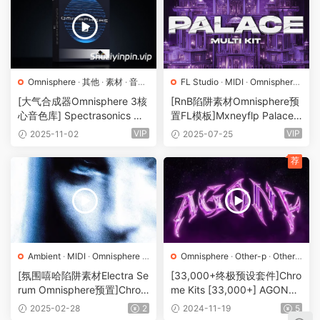
Omnisphere
·
其他
·
素材
·
音源
FL Studio
·
MIDI
·
Omnisphere
·
·
预置
R&B
·
Trap
·
工程
·
素材
·
采样
·
[大气合成器Omnisphere 3核
[RnB陷阱素材Omnisphere预
预置
心音色库] Spectrasonics O
置FL模板]Mxneyflp Palace
mnisphere 3 STEAM Core Li
(Multi Kit) [WAV, MiDi]（3.01
VIP
VIP
2025-11-02
2025-07-25
brary（56.7GB）
GB）
荐
Ambient
·
MIDI
·
Omnisphere
·
Omnisphere
·
Other-p
·
Others
Serum
·
素材
·
采样
·
预置
·
Serum
·
Sylenth1
·
素材
·
采样
[氛围嘻哈陷阱素材Electra Se
[33,000+终极预设套件]Chro
·
预置
rum Omnisphere预置]Chrom
me Kits [33,000+] AGONY
e Kits [7000+] Ultimate Und
Preset Kit Bundle（1.96G
2025-02-28
2
2024-11-19
5
erground Bundle [WAV, MiD
b）