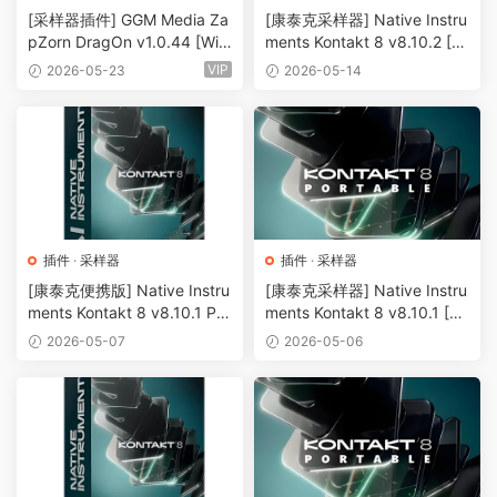
器
[采样器插件] GGM Media Za
[康泰克采样器] Native Instru
pZorn DragOn v1.0.44 [Wi
ments Kontakt 8 v8.10.2 [Wi
N]（3.66GB+3.66GB）
N, MacOSX]（1.2GB+）
VIP
2026-05-23
2026-05-14
插件
·
采样器
插件
·
采样器
[康泰克便携版] Native Instru
[康泰克采样器] Native Instru
ments Kontakt 8 v8.10.1 PO
ments Kontakt 8 v8.10.1 [Wi
RTABLE-vkDanilov [WiN]
N, MacOSX]（1.2GB+）
2026-05-07
2026-05-06
（1.31GB）