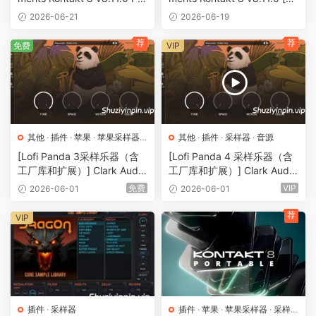
RTABLE-vkDanilov [WiN]
N, MacOSX]（1.1GB+）
2026-06-21
2026-06-19
（1.31GB）
荐
荐
免费
VIP
其他
·
插件
·
苹果
·
苹果采样器
·
其他
·
插件
·
采样器
·
音源
采样器
·
音源
[Lofi Panda 3采样乐器（含
[Lofi Panda 4 采样乐器（含
工厂库和扩展）] Clark Audio
工厂库和扩展）] Clark Audio
Lofi Panda 3 v3.4 [WiN, Ma
Lofi Panda 4 (Incl. Factory
免费
VIP
2026-06-01
2026-06-01
cOSX]（16.57GB+）
Sample Data)-GTA [WiN, M
acOSX]（2.80GB+）
荐
VIP
插件
·
采样器
插件
·
苹果
·
苹果采样器
·
采样