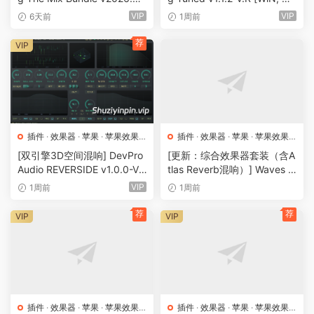
21 U2B-MORiA [MacOSX]
cOSX]（6MB+29MB）
VIP
VIP
6天前
1周前
（677MB)
荐
VIP
插件
·
效果器
·
苹果
·
苹果效果
插件
·
效果器
·
苹果
·
苹果效果
器
器
[双引擎3D空间混响] DevPro
[更新：综合效果器套装（含A
Audio REVERSIDE v1.0.0-V.
tlas Reverb混响）] Waves U
R [WiN, MacOSX]（63 MB+
ltimate 17 v26.07.27 [WiN,
VIP
1周前
1周前
97MB）
MacOSX]（11.8GB+11.2G
B）
荐
荐
VIP
VIP
插件
·
效果器
·
苹果
·
苹果效果
插件
·
效果器
·
苹果
·
苹果效果