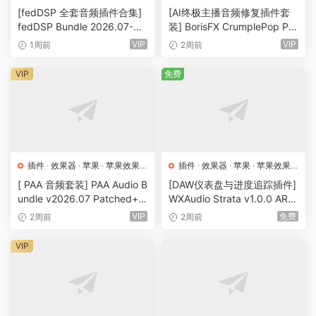
器
器
[fedDSP 全套音频插件合集]
[AI终极主播音频修复插件套
fedDSP Bundle 2026.07-GU
装] BorisFX CrumplePop Pro
ISEPPE [MacOSX]（621M
2026.5.18-V.R [WiN, MacO
VIP
VIP
1周前
2周前
B）
SX]（1.70GB+1.87GB）
VIP
免费
插件
·
效果器
·
苹果
·
苹果效果
插件
·
效果器
·
苹果
·
苹果效果
器
器
[ PAA 音频套装] PAA Audio B
[DAW仪表盘与进度追踪插件]
undle v2026.07 Patched+Li
WXAudio Strata v1.0.0 ARM
cense Manager-GUISEPPE
-DESiGNER [MacOSX]（38.
VIP
免费
2周前
2周前
[MacOSX]（100MB）
5MB）
VIP