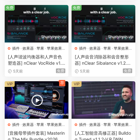
免费
免费
插件
·
效果器
·
苹果
·
苹果效果
插件
·
效果器
·
苹果
·
苹果效果
器
器
[人声谐波均衡器和人声音色
[人声齿音消除器和齿音整形
塑造器] nClear VocRide v1.2.
器] nClear Sibalance v1.2.1
1 VST3 CLAP AU LV2 [WiN,
VST3 CLAP AU LV2 [WiN, M
免费
免费
5天前
5天前
MacOSX, LiNUX]（34.2M
acOSX, LiNUX]（31.6MB）
B）
荐
VIP
VIP
插件
·
效果器
·
苹果
·
苹果效果
插件
·
效果器
·
苹果
·
苹果效果
器
器
[音频母带插件套装] Masterin
[人工智能音高修正器] Bulldo
g The Mix Bundle v2026.07.
g Tuned v1.1.2-V.R [WiN, Ma