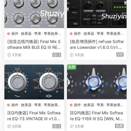
插件
·
效果器
·
苹果
·
苹果效果
插件
·
效果器
·
苹果
·
苹果效果
器
器
[混音总线均衡器] Final Mix S
[低音增强插件] reFuse Softw
oftware MIX BUS EQ III RET
are Lowender v1.6.0.1/v1.4
AiL [WiN, MacOSX]（51.97
[WiN, MacOSX]（3.8MB+4.
VIP
2天前
2
5天前
MB）
1MB）
免费
插件
·
效果器
·
苹果
·
苹果效果
插件
·
效果器
·
苹果
·
苹果效果
器
器
[EQ均衡器] Final Mix Softwa
[EQ均衡器] Final Mix Softwa
re EQ-73 VINTAGE III v1.0.0
re EQ-1169 III EQ [WiN, Ma
[WiN, MacOSX] （16MB）
cOSX]（44.94MB）
免费
5天前
2
5天前