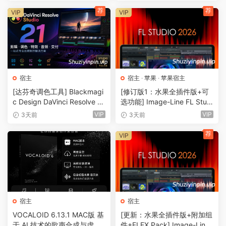
荐
荐
VIP
VIP
宿主
宿主
·
苹果
·
苹果宿主
[达芬奇调色工具] Blackmagi
[修订版1：水果全插件版+可
c Design DaVinci Resolve St
选功能] Image-Line FL Studi
udio 21.0.4 Build 5 x64-R2R
o Producer Edition v26.1.3.5
VIP
VIP
3天前
3天前
[WiN]（9.59GB）
336 (All Plugins Edition) + O
ptional Features REV 1-GUIS
荐
VIP
EPPE[MacOSX]（1.1GB+33
0MB)
宿主
宿主
VOCALOID 6.13.1 MAC版 基
[更新：水果全插件版+附加组
于 AI 技术的歌声合成与虚拟
件+FLEX Pack] Image-Line