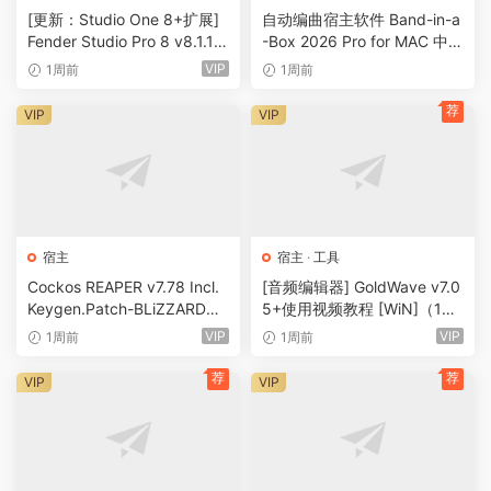
[更新：Studio One 8+扩展]
自动编曲宿主软件 Band-in-a
Fender Studio Pro 8 v8.1.1 P
-Box 2026 Pro for MAC 中文
atched+Keygen-GUISEPPE
版 200G+ 激活码授权 全新界
VIP
1周前
1周前
[MacOSX]（539MB+1.54G
面 AI功能
B）
荐
VIP
VIP
宿主
宿主
·
工具
Cockos REAPER v7.78 Incl.
[音频编辑器] GoldWave v7.0
Keygen.Patch-BLiZZARD
5+使用视频教程 [WiN]（14.
[WiN]（33.3MB）
9MB+）
VIP
VIP
1周前
1周前
荐
荐
VIP
VIP