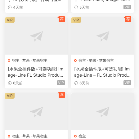
歌手制作软件 52套音色
– FL Studio Producer Editio
VIP
4天前
5天前
n v26.1.3 Build 5570 (All Plu
gins Edition + Addons) ReP
荐
荐
VIP
VIP
ack [WiN]（1.06GB+2.0GB+
15.50GB）
宿主
·
苹果
·
苹果宿主
宿主
·
苹果
·
苹果宿主
[水果全插件版+可选功能] Im
[水果全插件版+可选功能] Im
age-Line FL Studio Produce
age-Line – FL Studio Produ
r Edition v26.1.3.5336 (All Pl
cer Edition v25.2.5.5055 (Al
VIP
VIP
6天前
6天前
ugins Edition) + Optional Fe
l Plugins Edition) -GUISEPPE
atures-GUISEPPE[MacOSX]
[MacOSX]（1GB+)
荐
VIP
（1.1GB+330MB)
宿主
·
苹果
·
苹果宿主
宿主