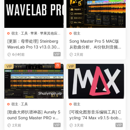
宿主
·
工具
·
苹果
·
苹果其他应
宿主
用
·
苹果宿主
[更新：母带处理] Steinberg
Song Master Pro 5 MAC版
WaveLab Pro 13 v13.0.30
从歌曲分析、AI分轨到音频转
+安装方法 [WiN, MacOSX]
MIDI的一体化音乐工具
VIP
6小时前
2天前
（285.6MB+）
荐
VIP
VIP
宿主
·
工具
宿主
[歌曲大师扒谱神器] Aurally S
[可视化图形音乐编辑工具] C
ound Song Master PRO v5.
ycling ’74 Max v9.1.5-bobd
0.02 [WiN]（355MB）
ule [WiN]（724MB）
VIP
VIP
2天前
3天前