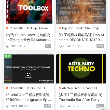
Cinematic
·
Hip Hop
·
House
·
Hip Hop
·
Studio One
·
Trap
·
Studio One
·
工程
·
素材
·
采样
工程
·
素材
·
采样
[专为 Studio One® 打造的史
[FL工程模板嘻哈陷阱]Trap M
上最先进的音色库] Kulture S
asters DECONSTRUCTED ’2
ounds Toolbox II（37.5GB）
1 Savage redrum’ (FLP & ST
VIP
免费
2026-01-20
2024-08-05
EMS)（87Mb）
免费
Cinematic
·
Studio One
·
工程
·
Ableton Live
·
Cubase
·
FL
素材
·
采样
Studio
·
Logic Pro
·
MIDI
·
[Studoi One工程模板影视管
[多宿主工程模板泰克诺舞曲]
Other-p
·
Studio One
·
Techno
弦乐]Olexandr Ignatov Epic
The Audio Bar After Party T
·
Vocals
·
工程
·
素材
·
采样
·
预
Orchestral Template (Studio
echno（59Mb）
免费
置
2024-08-05
2024-07-28
5
One)（36Mb）