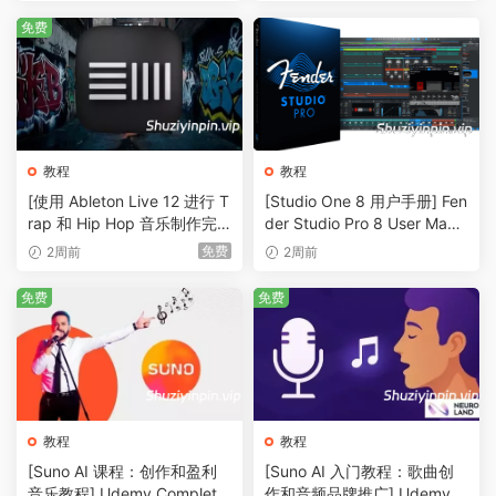
B）
免费
教程
教程
[使用 Ableton Live 12 进行 T
[Studio One 8 用户手册] Fen
rap 和 Hip Hop 音乐制作完
der Studio Pro 8 User Manu
整教程] Udemy Trap and Hi
al v8.1.0-R2R（931MB）
免费
2周前
2周前
p Hop Music Production wit
h Ableton Live 12 Complete
免费
免费
（6.2GB）
教程
教程
[Suno AI 课程：创作和盈利
[Suno AI 入门教程：歌曲创
音乐教程] Udemy Complete
作和音频品牌推广] Udemy S