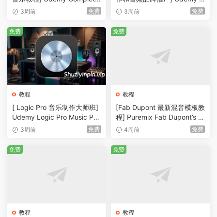
Suno AI Course Create and
uno AI for Beginners: Create
免费
免费
3周前
3周前
Monetize Music [TUTORiAL]
Songs and Audio Branding
（840MB）
[TUTORiAL]（504MB）
免费
免费
教程
教程
[ Logic Pro 音乐制作大师班]
[Fab Dupont 最新混音模板教
Udemy Logic Pro Music Pro
程] Puremix Fab Dupont’s U
duction Masterclass Recor
pdated Mixing Template [T
免费
免费
3周前
4周前
d, Produce, Mix（7.2GB）
UTORiAL]（795.93MB）
免费
免费
教程
教程