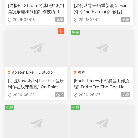
[终极FL Studio 的基础知识到
[如何从零开始重新混音 Feist
高级乐理和节拍制作技巧] Pe
的《One Evening》教程] Mi
deBeats Trap Production C
xWithTheMasters Renaud L
免费
免费
2026-07-08
2026-07-02
ourse（3.96GB）
etang Mixing One Evening F
eist（4.2GB）
荐
免费
Ableton Live
·
FL Studio
·
教程
Hardcore
·
MIDI
·
Serum
·
[工业Rawstyle和Techno音乐
[FaderPro 一小时混音工作流
Techno
·
工程
·
教程
·
素材
·
采
制作在线课程包] On Point Sa
程] FaderPro The One Hour
样
·
预置
mples The Industrial Rawsty
Mixing Workflow（2.71GB）
免费
2026-06-28
2
2026-06-27
le Kick System [WAV, TUTO
RiAL]（10.2GB）
免费
免费