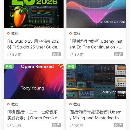
教程
教程
[FL Studio 25 用户指南 202
[“即时均衡”教程] Udemy Inst
6] Fl Studio 25 User Guide 2
ant Eq The Continuation（3
026（1MB）
36MB）
免费
免费
3天前
3天前
免费
免费
教程
教程
[歌剧混音（二十一世纪音乐
[混音和母带处理教程] Udem
实践要素）] Opera Remixed
y Mixing and Mastering for
(Elements in Twenty-First C
Producers [TUTORiAL]（6.
免费
免费
5天前
1周前
entury Music Practice)（2M
51GB）