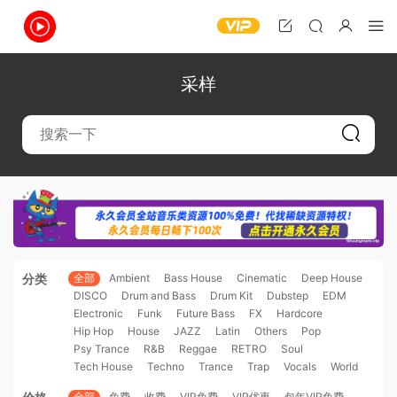
采样
分类
全部
Ambient
Bass House
Cinematic
Deep House
DISCO
Drum and Bass
Drum Kit
Dubstep
EDM
Electronic
Funk
Future Bass
FX
Hardcore
Hip Hop
House
JAZZ
Latin
Others
Pop
Psy Trance
R&B
Reggae
RETRO
Soul
Tech House
Techno
Trance
Trap
Vocals
World
全部
免费
收费
VIP免费
VIP优惠
包年VIP免费