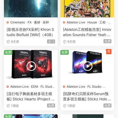
Cinematic
·
FX
·
素材
·
采样
Ableton Live
·
House
·
工程
·
素
材
·
采样
[影视乐音效FX采样] Khron S
[Ableton工程模板浩室] Innov
tudio Biofluid [WAV]（4GB）
ation Sounds Fisher Yeah T
he Girls (Rmv Remake)（13
免费
6天前
2
6天前
5.25MB）
荐
免费
免费
Ableton Live
·
EDM
·
FL Studio
Ableton Live
·
FL Studio
·
·
Logic Pro
·
MIDI
·
Pop
·
工程
·
Future Bass
·
Logic Pro
·
[流行电子舞曲素材多宿主模
[陷阱奇幻贝斯采样Serum预
素材
·
采样
Serum
·
Trap
·
工程
·
素材
·
采样
板] Stickz Hearts (Project Fil
置多宿主模板] Stickz Holo E
·
预置
e Expansion) [多格式]（86
dition (Pro Version) [WAV]
免费
免费
1周前
1周前
4.59MB）
（340MB）
免费