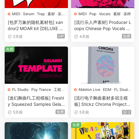
MIDI
·
Serum
·
Trap
·
素材
·
采
MIDI
·
Pop
·
Vocals
·
素材
·
采样
样
·
预置
[包罗万象的随机素材包] xan
[流行乐人声素材] Producer L
dror2 MOAR kit [DELUXE VE
oops Chinese Pop Vocals Vo
RSION] [WAV, MiDi]（3.1G
l.1 [WAV, MiDi, REX]（3.21G
VIP
免费
2天前
4天前
B）
B）
免费
FL Studio
·
Psy Trance
·
工程
·
Ableton Live
·
EDM
·
FL Studio
素材
·
采样
·
Logic Pro
·
Pop
·
工程
·
素材
·
[迷幻舞曲FL工程模板] Freshl
[流行电子舞曲素材多宿主模
采样
y Squeezed Samples Gelar
板] Stickz Chroma Project Fi
di Template Essentials Vol.1
le Expansion（2.53GB）
免费
5天前
5天前
2
（54.7MB）
免费