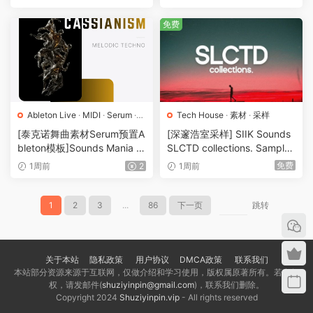
8GB）
免费
Ableton Live
·
MIDI
·
Serum
·
Tech House
·
素材
·
采样
Techno
·
工程
·
素材
·
采样
·
预
[泰克诺舞曲素材Serum预置A
[深邃浩室采样] SIIK Sounds
置
bleton模板]Sounds Mania C
SLCTD collections. Sample
assianism Melodic Techno S
Pack [WAV]（861MB）
免费
1周前
2
1周前
ound Pack [WAV, MiDi]（0.9
8Gb）
1
2
3
...
86
下一页
跳转
关于本站
隐私政策
用户协议
DMCA政策
联系我们
本站部分资源来源于互联网，仅做介绍和学习使用，版权属原著所有。若有侵
权，请发邮件(
shuziyinpin@gmail.com
)，联系我们删除。
Copyright 2024
Shuziyinpin.vip
- All rights reserved