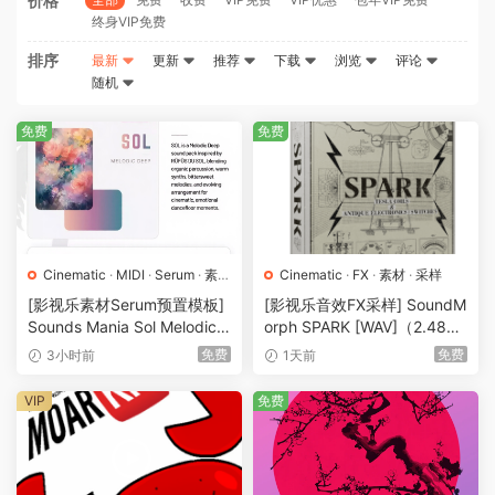
价格
终身VIP免费
排序
最新
更新
推荐
下载
浏览
评论
随机
免费
免费
Cinematic
·
MIDI
·
Serum
·
素材
Cinematic
·
FX
·
素材
·
采样
·
采样
·
预置
[影视乐素材Serum预置模板]
[影视乐音效FX采样] SoundM
Sounds Mania Sol Melodic
orph SPARK [WAV]（2.48G
Deep [WAV, MiDi]（1.23G
B）
免费
免费
3小时前
1天前
B）
VIP
免费