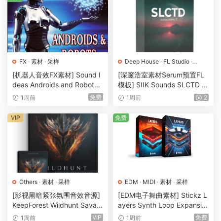
FX
·
素材
·
采样
Deep House
·
FL Studio
·
House
·
MIDI
·
Serum
·
工程
·
素
[机器人音效FX素材] Sound I
[深邃浩室素材Serum预置FL
材
·
采样
·
预置
deas Androids and Robots
模板] SIIK Sounds SLCTD C
Sound Effects [FLAC]（33
ollections II Full Pack [WAV,
免费
1周前
1周前
2
MB）
MiDi]（3.07GB）
VIP
免费
Others
·
素材
·
采样
EDM
·
MIDI
·
素材
·
采样
[影视黑暗紧张氛围音效音源]
[EDM电子舞曲素材] Stickz L
KeepForest Wildhunt Savag
ayers Synth Loop Expansio
e Ritual Tension [WAV]（7.6
n [WAV, MiDi]（350MB）
VIP
免费
1周前
1周前