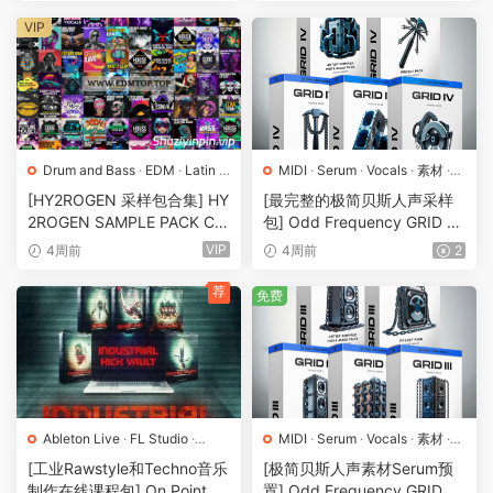
8Gb）
VIP
Drum and Bass
·
EDM
·
Latin
·
MIDI
·
Serum
·
Vocals
·
素材
·
Serum
·
Sylenth1
·
Tech House
采样
·
预置
[HY2ROGEN 采样包合集] HY
[最完整的极简贝斯人声采样
·
Techno
·
Vocals
·
素材
·
采样
·
2ROGEN SAMPLE PACK CO
包] Odd Frequency GRID 4
预置
LLECTION 2026 [多格式]
Full Bundle [WAV, MiDi, Synt
VIP
4周前
4周前
2
（70GB+）
h Presets]（1.08GB）
荐
免费
Ableton Live
·
FL Studio
·
MIDI
·
Serum
·
Vocals
·
素材
·
Hardcore
·
MIDI
·
Serum
·
采样
·
预置
[工业Rawstyle和Techno音乐
[极简贝斯人声素材Serum预
Techno
·
工程
·
教程
·
素材
·
采
制作在线课程包] On Point Sa
置] Odd Frequency GRID 3