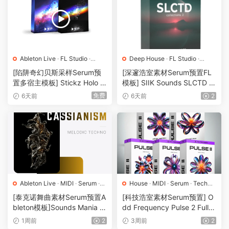
Ableton Live
·
FL Studio
·
Deep House
·
FL Studio
·
Future Bass
·
Logic Pro
·
House
·
MIDI
·
Serum
·
工程
·
素
[陷阱奇幻贝斯采样Serum预
[深邃浩室素材Serum预置FL
Serum
·
Trap
·
工程
·
素材
·
采样
材
·
采样
·
预置
置多宿主模板] Stickz Holo E
模板] SIIK Sounds SLCTD C
·
预置
dition (Pro Version) [WAV]
ollections II Full Pack [WAV,
免费
6天前
6天前
2
（340MB）
MiDi]（3.07GB）
Ableton Live
·
MIDI
·
Serum
·
House
·
MIDI
·
Serum
·
Tech
Techno
·
工程
·
素材
·
采样
·
预
House
·
素材
·
采样
·
预置
[泰克诺舞曲素材Serum预置A
[科技浩室素材Serum预置] O
置
bleton模板]Sounds Mania C
dd Frequency Pulse 2 Full B
assianism Melodic Techno S
undle [WAV, MiDi]（885M
1周前
2
3周前
2
ound Pack [WAV, MiDi]（0.9
B）