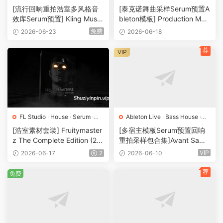
Serum
·
素材
·
采样
·
预置
Techno
·
工程
·
素材
·
采样
·
预
[流行回响重拍浩室多风格音
[泰克诺舞曲采样Serum预置A
置
效库Serum预置] Kling Music
bleton模板] Production Musi
PES 2026 Producer Pack
c Live PML Dub Techno Sou
免费
2026-06-23
2026-06-18
[WAV, MiDi]（5.93GB）
nd Pack Flow Files [WAV, Sy
nth Presets, DAW Template
荐
VIP
s]（596MB）
FL Studio
·
House
·
Serum
·
Ableton Live
·
Bass House
·
Sylenth1
·
工程
·
素材
·
采样
·
预
Dubstep
·
FL Studio
·
Logic
[浩室素材套装] Fruitymaster
[多宿主模板Serum预置回响
置
Pro
·
MIDI
·
Serum
·
工程
·
素材
z The Complete Edition (20
重拍采样包合集]Avant Samp
·
采样
·
预置
22) [多格式]（2.75GB）
les Dubstep Drop Suite 01
VIP
2026-06-17
2
2026-06-10
[WAV, MiDi]（11.9GB）
荐
免费