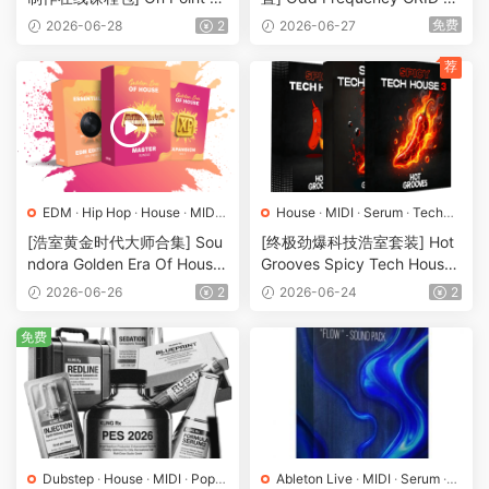
样
·
预置
mples The Industrial Rawsty
Full Bundle [WAV, MiDi]（92
免费
2026-06-28
2
2026-06-27
le Kick System [WAV, TUTO
5MB）
RiAL]（10.2GB）
荐
EDM
·
Hip Hop
·
House
·
MIDI
·
House
·
MIDI
·
Serum
·
Tech
Serum
·
素材
·
采样
·
预置
House
·
素材
·
采样
·
预置
[浩室黄金时代大师合集] Sou
[终极劲爆科技浩室套装] Hot
ndora Golden Era Of House
Grooves Spicy Tech House
(Ultimate Edition) [WAV, MiD
Bundle [WAV, MiDi]（2.93G
2026-06-26
2
2026-06-24
2
i]（4.42GB）
B）
免费
Dubstep
·
House
·
MIDI
·
Pop
·
Ableton Live
·
MIDI
·
Serum
·