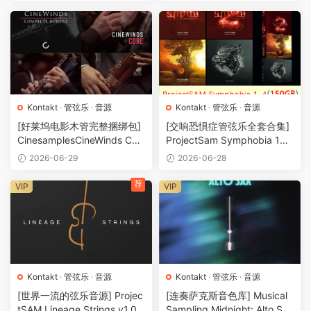
99GB+）
Kontakt
·
管弦乐
·
音源
Kontakt
·
管弦乐
·
音源
[好莱坞电影木管完整捆绑包]
[交响恐惧症管弦乐全套合集]
CinesamplesCineWinds CO
ProjectSam Symphobia 1+2
MPLETE Bundle [KONTAKT]
+3+4 v2.0 [Kontakt]（150G
2026-06-29
2026-06-28
（34.6GB+）
B+）
荐
VIP
VIP
Kontakt
·
管弦乐
·
音源
Kontakt
·
管弦乐
·
音源
[世界一流的弦乐音源] Projec
[连奏萨克斯音色库] Musical
tSAM Lineage Strings v1.0.1
Sampling Midnight: Alto Sax