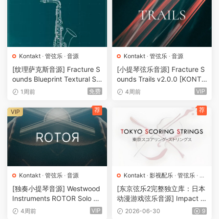
Kontakt
·
管弦乐
·
音源
Kontakt
·
管弦乐
·
音源
[纹理萨克斯音源] Fracture S
[小提琴弦乐音源] Fracture S
ounds Blueprint Textural Sa
ounds Trails v2.0.0 [KONTA
x (Woodwind Experiments)
KT]（11.3GB）
免费
VIP
1周前
4周前
[KONTAKT]（405MB）
荐
荐
VIP
Kontakt
·
管弦乐
·
音源
Kontakt
·
影视配乐
·
管弦乐
·
音
源
[独奏小提琴音源] Westwood
[东京弦乐2完整独立库：日本
Instruments ROTOR Solo Vi
动漫游戏弦乐音源] Impact S
olin [KONTAKT]（31.63G
oundworks Tokyo Scoring S
VIP
4周前
2026-06-30
9
B）
trings v2.0.1 [KONTAKT]（1