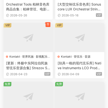
源
Orchestral Tools 柏林音色库
[大型交响弦乐音色库] Sonus
商品合集：柏林管弦、电影配
core LUX Orchestral Strings
乐与艺术家系列
v1.1.0 [KONTAKT]（75.7G
VIP
2026-05-26
2026-05-16
B）
荐
VIP
VIP
Kontakt
·
世界民族
·
影视配乐
·
Kontakt
·
管弦乐
·
音源
管弦乐
·
音源
[更新：终极中东阿拉伯民族
[别具一格的现代弦乐库] Nati
管弦乐音源合集] Strezov Sa
ve Instruments LCO Produc
mpling Arabian Ethnic Orch
er Strings v1.1.0 [KONTAKT]
VIP
VIP
2026-04-23
2026-04-09
estra v1.1 [KONTAKT]（57.3
（7.73GB）
7GB）
免费
免费