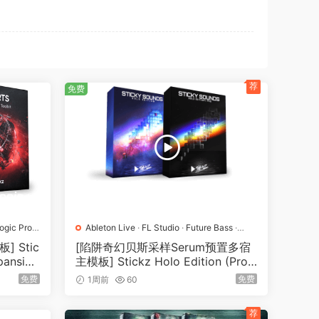
荐
免费
ogic Pro
·
Ableton Live
·
FL Studio
·
Future Bass
·
Logic Pro
·
Serum
·
Trap
·
工程
·
素材
·
采样
·
 Stic
[陷阱奇幻贝斯采样Serum预置多宿
预置
pansio
主模板] Stickz Holo Edition (Pro
Version) [WAV]（340MB）
免费
免费
1周前
60
荐