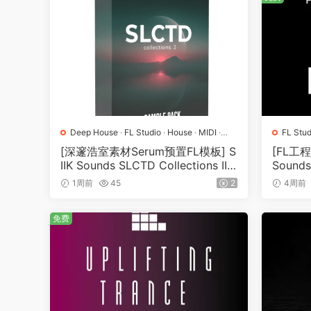
Deep House
·
FL Studio
·
House
·
MIDI
·
FL Stud
Serum
·
工程
·
素材
·
采样
·
预置
采样
[深邃浩室素材Serum预置FL模板] S
[FL工程
IIK Sounds SLCTD Collections II F
Sounds
ull Pack [WAV, MiDi]（3.07GB）
pd Bas
1周前
45
2
4周前
plate
免费