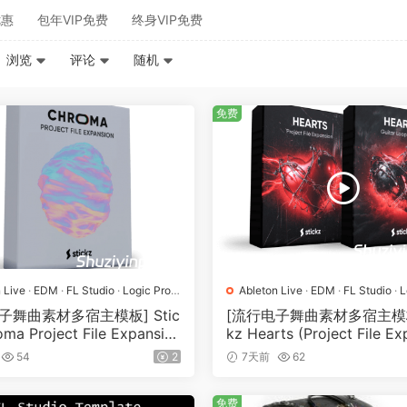
优惠
包年VIP免费
终身VIP免费
浏览
评论
随机
免费
 Live
·
EDM
·
FL Studio
·
Logic Pro
·
Ableton Live
·
EDM
·
FL Studio
·
L
工程
·
素材
·
采样
MIDI
·
Pop
·
工程
·
素材
·
采样
子舞曲素材多宿主模板] Stic
[流行电子舞曲素材多宿主模板]
ma Project File Expansio
kz Hearts (Project File Ex
3GB）
n) [多格式]（864.59MB）
54
2
7天前
62
免费