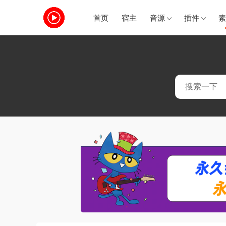
首页
宿主
音源
插件
素