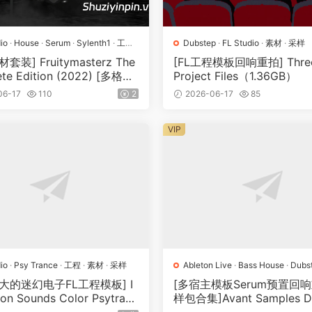
io
·
House
·
Serum
·
Sylenth1
·
工程
·
Dubstep
·
FL Studio
·
素材
·
采样
采样
·
预置
套装] Fruitymasterz The
[FL工程模板回响重拍] Three 
te Edition (2022) [多格式]
Project Files（1.36GB）
GB）
06-17
110
2
2026-06-17
85
VIP
io
·
Psy Trance
·
工程
·
素材
·
采样
Ableton Live
·
Bass House
·
Dubs
Studio
·
Logic Pro
·
MIDI
·
Serum
大的迷幻电子FL工程模板] I
[多宿主模板Serum预置回
材
·
采样
·
预置
ion Sounds Color Psytranc
样包合集]Avant Samples D