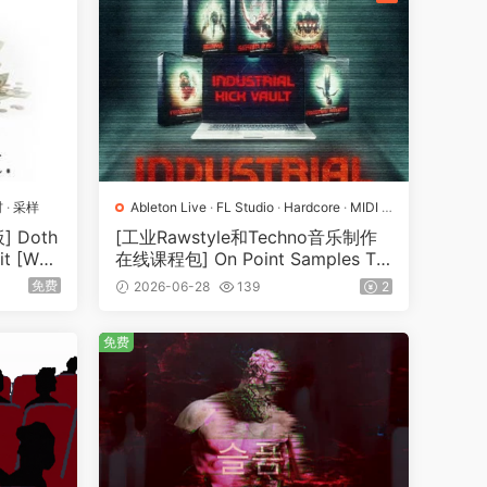
材
·
采样
Ableton Live
·
FL Studio
·
Hardcore
·
MIDI
·
Serum
·
Techno
·
工程
·
教程
·
素材
·
采样
·
预
 Doth
[工业Rawstyle和Techno音乐制作
置
it [WA
在线课程包] On Point Samples Th
e Industrial Rawstyle Kick System
免费
2026-06-28
139
2
[WAV, TUTORiAL]（10.2GB）
免费