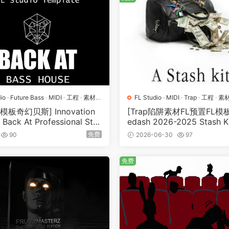
io
·
Future Bass
·
MIDI
·
工程
·
素材
·
FL Studio
·
MIDI
·
Trap
·
工程
·
素
模板奇幻贝斯] Innovation
[Trap陷阱素材FL预置FL模板]
 Back At Professional Stm
edash 2026-2025 Stash K
s House Fl Studio 20 Tem
V, MiDi]（392MB）
免费
90
2026-06-30
97
（36.51MB）
免费