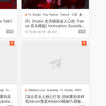
FL Studio
·
Psy Trance
·
Trance
·
工程
·
素材
·
采样
Talk1
[FL Studio 史诗级振奋人心的 Tran
ce 音乐模板] Innovation Sounds C
inderella Fl Studio 20 Uplifting Tr
免费
免费
2026-06-16
302
ance Template Vol.2（56.64MB）
荐
荐
tep
·
FL
Ableton Live
·
Dubstep
·
FL Studio
·
MIDI
·
·
工程
·
素
Serum
·
工程
·
素材
·
采样
·
预置
响重拍采
[顶尖音乐人精心打造 回响重拍采样
ubstep
包Serum预置Ableton模板FL模板]