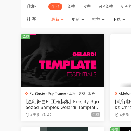
价格
全部
免费
收费
VIP免费
VIP
排序
最新
更新
推荐
下载
免费
FL Studio
·
Psy Trance
·
工程
·
素材
·
采样
Ableton
Pop
·
[迷幻舞曲FL工程模板] Freshly Squ
[流行电
eezed Samples Gelardi Template
kz Chro
Essentials Vol.1（54.7MB）
n（2.5
免费
4天前
42
4天前
免费