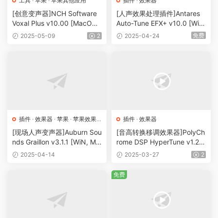
工具
·
苹果
·
苹果其他应用
插件
·
效果器
[创意变声器]NCH Software
[人声效果处理插件]Antares
Voxal Plus v10.00 [MacOS
Auto-Tune EFX+ v10.0 [Wi
X]（8.12MB）
N]（716MB）
免费
2025-05-09
2
2025-04-24
插件
·
效果器
·
苹果
·
苹果效果
插件
·
效果器
器
[现场人声变声器]Auburn Sou
[音高转换移调效果器]PolyCh
nds Graillon v3.1.1 [WiN, Ma
rome DSP HyperTune v1.2.0
cOSX]（61MB）
[WiN]（8.6MB）
2025-04-14
2025-03-27
2
免费