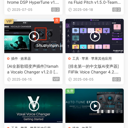
hrome DSP HyperTune v1.2.
ns Fluid Pitch v1.5.0-TeamC
1-TCD [WiN]（8.3MB）
ubeadooby [WiN]（10MB）
2025-07-05
2
2025-06-18
2
荐
VIP
插件
·
效果器
工具
·
苹果
·
苹果其他应用
[AI全新歌唱变声插件]Yamah
[排名第一的中文版AI变声器]
a Vocalo Changer v1.2.0 [Wi
FliFlik Voice Changer 4.2.4/
N]（291MB）
4.2.0 Multilingual [WiN, Mac
VIP
2025-06-15
2025-06-05
2
OSX]（65.5MB+102MB）
免费