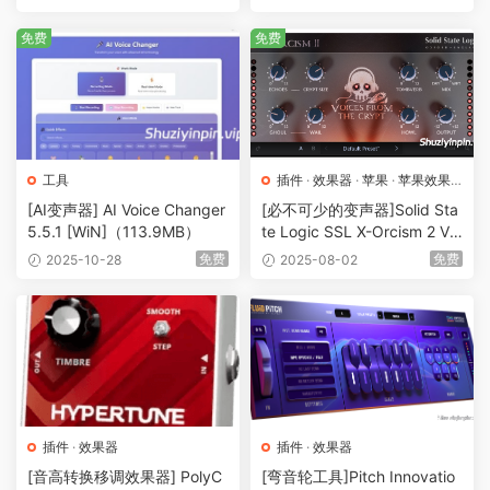
8.5MB）
MB）
免费
免费
工具
插件
·
效果器
·
苹果
·
苹果效果
器
[AI变声器] AI Voice Changer
[必不可少的变声器]Solid Sta
5.5.1 [WiN]（113.9MB）
te Logic SSL X-Orcism 2 Voi
ces from the Crypt (Creativ
免费
免费
2025-10-28
2025-08-02
e Voice Changer) v1.0.4 [Wi
N, MacOSX]（260GB+)
插件
·
效果器
插件
·
效果器
[音高转换移调效果器] PolyC
[弯音轮工具]Pitch Innovatio