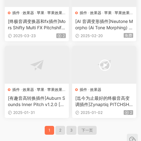
插件
·
效果器
·
苹果
·
苹果效果
插件
·
效果器
·
苹果
·
苹果效果
器
器
[终极音调变换器和fx插件]Mo
[AI 音调变形插件]Neutone M
rs Shifty Multi FX Pitchshifte
orpho (Ai Tone Morphing) v
r Plugin v1.0.0 [WiN, MacO
1.1.1 VST3 AU STANDALON
免费
2025-03-23
2
2025-02-20
SX]（161MB）
E [WiN, MacOSX]（431M
B）
插件
·
效果器
·
苹果
·
苹果效果
插件
·
效果器
器
[有趣音高转换插件]Auburn S
[迄今为止最好的终极音高变
ounds Inner Pitch v1.2.0 [Wi
调插件]Zynaptiq PITCHSHIF
N、MacOSX]（60MB）
T PRO v1.2.0 [WiN]（25M
2025-01-31
2025-01-02
2
B）
1
2
3
下一页