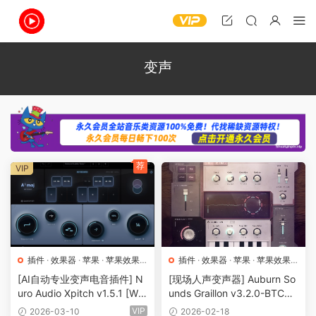
变声
荐
VIP
插件
·
效果器
·
苹果
·
苹果效果
插件
·
效果器
·
苹果
·
苹果效果
器
器
[AI自动专业变声电音插件] N
[现场人声变声器] Auburn So
uro Audio Xpitch v1.5.1 [Wi
unds Graillon v3.2.0-BTCR
N, MacOSX]（37.66MB+19
[WiN, MacOSX, LiNUX]（70
VIP
2026-03-10
2026-02-18