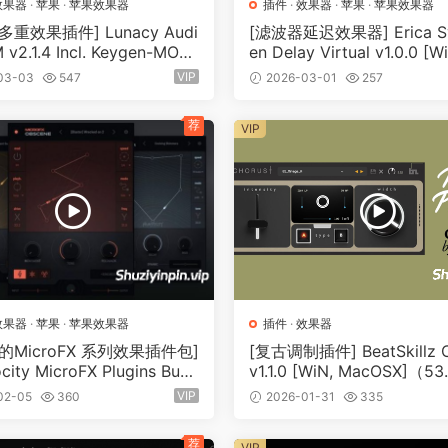
效果器
·
苹果
·
苹果效果器
插件
·
效果器
·
苹果
·
苹果效果器
重效果插件] Lunacy Audi
[滤波器延迟效果器] Erica Sy
 v2.1.4 Incl. Keygen-MOC
en Delay Virtual v1.0.0 [W
iN, MacOSX]（466.72MB+
OSX]（17.1MB+97.7MB)
VIP
03-03
547
2026-03-01
257
6MB）
荐
VIP
效果器
·
苹果
·
苹果效果器
插件
·
效果器
的MicroFX 系列效果插件包]
[复古调制插件] BeatSkillz C
city MicroFX Plugins Bund
v1.1.0 [WiN, MacOSX]（5
2025-Xdb [MacOSX]（70.0
33MB）
VIP
02-05
360
2026-01-31
335
荐
VIP