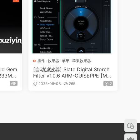
插件
·
效果器
·
苹果
·
苹果效果器
d Gem
[自动滤波器] Slate Digital Storch
（233M
Filter v1.0.6 ARM-GUISEPPE [Mac
OSX]（68MB）
VIP
2025-09-03
265
2