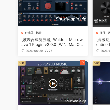
合成器
·
插件
插件
·
[波表合成滤波器] Waldorf Microw
[高级动
ave 1 Plugin v2.0.0 [WiN, MacOS
entino 
X]（36.52MB+110.78MB）
VST3 
2026-06-29
75
2026-
荐
VIP
VIP