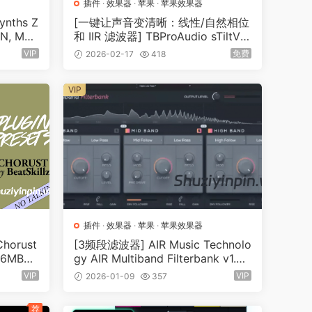
插件
·
效果器
·
苹果
·
苹果效果器
nths Z
[一键让声音变清晰：线性/自然相位
iN, Mac
和 IIR 滤波器] TBProAudio sTiltV2
v2.3.12 VST VST3 AAX AU [WiN,
VIP
免费
2026-02-17
418
MacOSX]（87.3MB)
VIP
插件
·
效果器
·
苹果
·
苹果效果器
horust
[3频段滤波器] AIR Music Technolo
3.6MB+3
gy AIR Multiband Filterbank v1.0.
0.37-Xdb [MacOSX]（64.39MB）
VIP
VIP
2026-01-09
357
荐