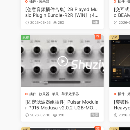
插件
·
效果器
插件
·
[创意音频插件合集] 2B Played Mu
[交互式多
sic Plugin Bundle-R2R [WiN]（44.
o BEAM
46MB）
HA [W
VIP
2026-05-26
263
2026-
615.6
荐
免费
VIP
插件
·
效果器
·
苹果
·
苹果效果器
插件
·
[固定滤波器组插件] Pulsar Modula
[突破性
r P915 Medusa v2.0.2 U2B-MORi
Heavyo
A [MacOSX]（82.5MB）
le 02.
免费
2026-02-10
320
2026-
3MB）
荐
VIP
VIP