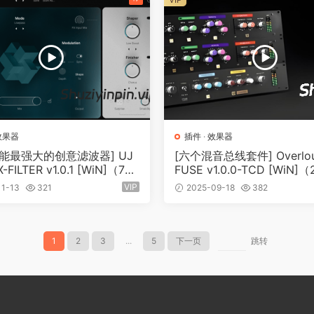
效果器
插件
·
效果器
能最强大的创意滤波器] UJ
[六个混音总线套件] Overlou
-FILTER v1.0.1 [WiN]（73.
FUSE v1.0.0-TCD [WiN]
75MB）
B）
VIP
1-13
321
2025-09-18
382
1
2
3
...
5
下一页
跳转