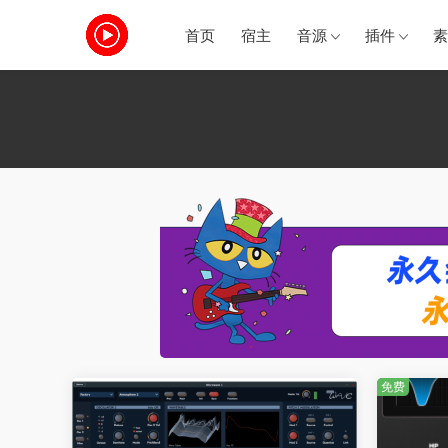
首页
宿主
音源
插件
素
免费