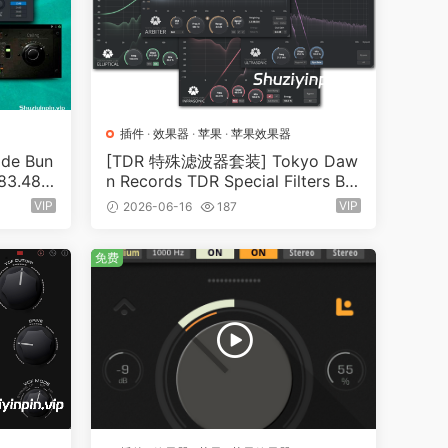
插件
·
效果器
·
苹果
·
苹果效果器
e Bun
[TDR 特殊滤波器套装] Tokyo Daw
（83.48M
n Records TDR Special Filters Bu
ndle v2026.06 Patched+Keygen
VIP
VIP
2026-06-16
187
U2B-GUISEPPE [MacOSX]（73M
B）
免费