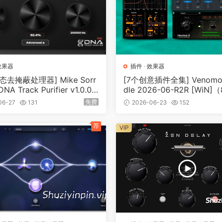
效果器
插件
·
效果器
态去掩蔽处理器] Mike Sorr
[7个创意插件全集] Venomod
DNA Track Purifier v1.0.0
dle 2026-06-R2R [WiN]
[WiN]（6.73MB）
B+）
免费
06-27
131
2026-06-23
152
荐
VIP