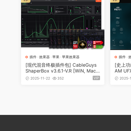
插件
·
效果器
·
苹果
·
苹果效果器
插件
·
[现代混音终极插件包] CableGuys
[史上功
ShaperBox v3.6.1-V.R [WiN, MacO
AM UFX
SX]（20.63MB+111.97MB）
0MB+
VIP
2025-11-22
352
2025-1