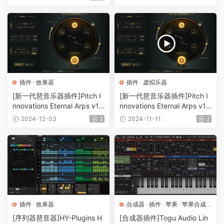
插件
·
效果器
插件
·
虚拟乐器
[新一代琶音乐器插件]Pitch I
[新一代琶音乐器插件]Pitch I
nnovations Eternal Arps v1.
nnovations Eternal Arps v1.
0.2 [WiN]（338.2MB）
0.0 [WiN]（346.4MB）
2024-12-03
2
2024-11-11
2
插件
·
效果器
合成器
·
插件
·
苹果
·
苹果合成
器
[序列器琶音器]HY-Plugins H
[合成器插件]Togu Audio Lin