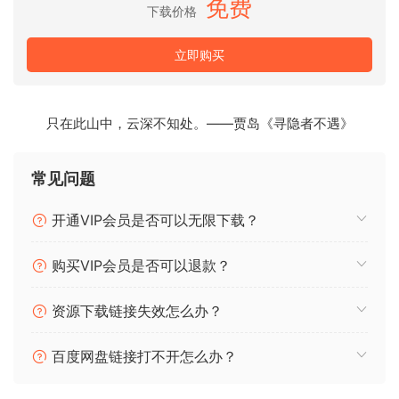
免费
使用“Elegantia”音色库，创作出能够引起共鸣的作品——不仅
下载价格
能与听众产生共鸣，更能触动你的内心。因为当你的音乐拥有
灵魂时，每一位听众都能感受到。
立即购买
创作永恒经典，创作优雅之作。
只在此山中，云深不知处。——贾岛《寻隐者不遇》
“Elegantia”音色库捕捉了西班牙吉他的精髓——情感、优雅与
精湛技艺在此完美融合。
每一个循环乐段都经过深情演绎，赋予你温暖、深沉和精致的
常见问题
独特融合，瞬间提升任何曲目的品质。
开通VIP会员是否可以无限下载？
无论你是创作电影般的音景、浪漫的流行情歌，还是别具一格
的现代陷阱音乐，这些吉他音色都能为你的作品增添一份专属
购买VIP会员是否可以退款？
的质感，带来高级而真实的听觉体验。无论你是选择以创意的
方式采样这些吉他乐句，还是将它们巧妙地叠加在你的作品
资源下载链接失效怎么办？
中，你的听众都能立刻感受到那份高级而饱含情感的质感。
百度网盘链接打不开怎么办？
每一个乐句都蕴含着真实演奏的叙事力量——旨在你按下播放
键的那一刻，便能激发你的创作灵感。