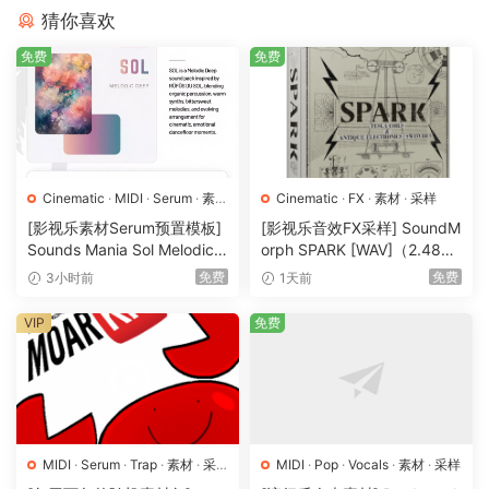
猜你喜欢
You’re not just making beats – you’re telling stories. Every
免费
免费
chord you build, every melody you play, carries emotion.
But sometimes, you need that extra spark – the kind of
sound that makes a listener stop, feel, and remember your
song. That’s where ‘Elegantia’ comes in.
These Spanish guitar loops were performed with real
Cinematic
·
MIDI
·
Serum
·
素材
Cinematic
·
FX
·
素材
·
采样
·
采样
·
预置
emotion and intention – not rushed, not generic. Every riff,
[影视乐素材Serum预置模板]
[影视乐音效FX采样] SoundM
Sounds Mania Sol Melodic
orph SPARK [WAV]（2.48G
every melody was designed to make your productions feel
Deep [WAV, MiDi]（1.23G
B）
免费
免费
alive. Whether you’re producing a romantic pop record, an
3小时前
1天前
B）
emotional R&B track, or a cinematic moment of reflection,
VIP
免费
these guitars add a touch of authentic beauty that makes
your music impossible to ignore.
But ‘Elegantia’ isn’t just about great sound – it’s about
creative flow. You don’t have to overthink melodies or fight
for inspiration anymore. Just drag in a loop, feel the
MIDI
·
Serum
·
Trap
·
素材
·
采
MIDI
·
Pop
·
Vocals
·
素材
·
采样
样
·
预置