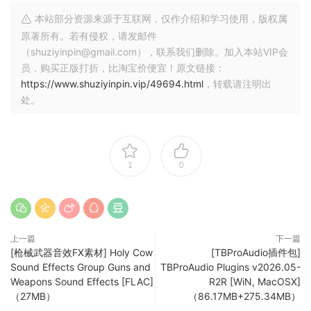
本站部分资源来源于互联网，仅作介绍和学习使用，版权属
免版税：
原著所有。若有侵权，请发邮件
（shuziyinpin@gmail.com），联系我们删除。加入本站VIP会
本产品中的所有循环乐段均为 100% 免版税，购买后即可用于
员，购买正版打折，比淘宝价便宜！原文链接：
您的商业发行作品，无需支付任何隐藏费用。
https://www.shuziyinpin.vip/49694.html
，转载请注明出
处。
请注意：此素材包包含 59 个吉他循环乐段及其对应的 177 个
分轨（每个循环乐段 3 个分轨）。演示中使用的其他音乐循环
乐段不包含在内。
1
0
产品详情：
• 59 个吉他循环乐段
• WAV 格式
• 每个乐段 8 小节
上一篇
下一篇
• 83-160 BPM
[枪械武器音效FX素材] Holy Cow
[TBProAudio插件包]
Sound Effects Group Guns and
TBProAudio Plugins v2026.05-
• 包含 177 个吉他分轨
Weapons Sound Effects [FLAC]
R2R [WiN, MacOSX]
• 兼容 PC/Mac
（27MB）
（86.17MB+275.34MB）
• 100% 免版税