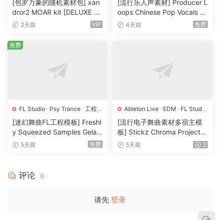
groove, and let your ideas evolve naturally. You’ll be
[包罗万象的随机素材包] xan
[流行乐人声素材] Producer L
dror2 MOAR kit [DELUXE VE
oops Chinese Pop Vocals Vo
surprised how fast your creativity opens up when the right
RSION] [WAV, MiDi]（3.1G
l.1 [WAV, MiDi, REX]（3.21G
VIP
免费
2天前
4天前
emotion is built into the sound itself.
B）
B）
免费
This collection is for the producers who care about
emotion over hype. For the ones who chase mood, story,
and connection. For those who believe music should feel
expensive, not just sound loud.
Use ‘Elegantia’ to craft tracks that resonate – not just with
FL Studio
·
Psy Trance
·
工程
·
Ableton Live
·
EDM
·
FL Studio
素材
·
采样
·
Logic Pro
·
Pop
·
工程
·
素材
·
your audience, but with you. Because when your sound
[迷幻舞曲FL工程模板] Freshl
[流行电子舞曲素材多宿主模
采样
has soul, every listener feels it.
y Squeezed Samples Gelar
板] Stickz Chroma Project Fi
di Template Essentials Vol.1
le Expansion（2.53GB）
免费
5天前
5天前
2
（54.7MB）
Make something timeless. Make something elegant.
评论
‘Elegantia’ captures the heart of Spanish guitar – where
0
emotion, elegance, and craftsmanship meet.
请先
登录
Each loop was performed with soulful precision, giving you
that rare blend of warmth, depth, and sophistication that