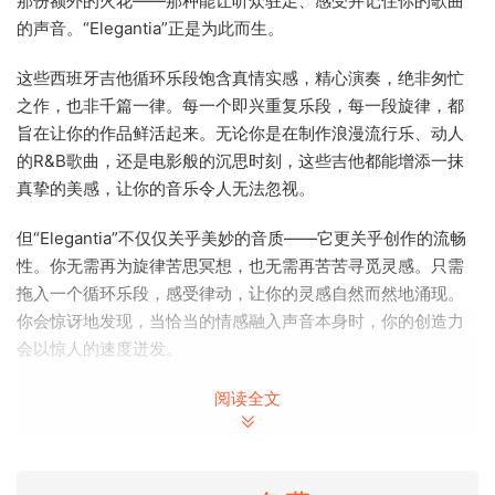
那份额外的火花——那种能让听众驻足、感受并记住你的歌曲
的声音。“Elegantia”正是为此而生。
这些西班牙吉他循环乐段饱含真情实感，精心演奏，绝非匆忙
之作，也非千篇一律。每一个即兴重复乐段，每一段旋律，都
旨在让你的作品鲜活起来。无论你是在制作浪漫流行乐、动人
的R&B歌曲，还是电影般的沉思时刻，这些吉他都能增添一抹
真挚的美感，让你的音乐令人无法忽视。
但“Elegantia”不仅仅关乎美妙的音质——它更关乎创作的流畅
性。你无需再为旋律苦思冥想，也无需再苦苦寻觅灵感。只需
拖入一个循环乐段，感受律动，让你的灵感自然而然地涌现。
你会惊讶地发现，当恰当的情感融入声音本身时，你的创造力
会以惊人的速度迸发。
这个音色库专为那些注重情感而非炒作的制作人而设。它献给
阅读全文
那些追求氛围、故事和情感联结的音乐人。它献给那些相信音
乐应该质感高级，而不仅仅是音量巨大的音乐人。