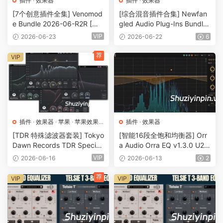
插件
·
效果器
插件
·
效果器
[7个创意插件全集] Venomod
[综合混音插件合集] Newfan
e Bundle 2026-06-R2R [Wi
gled Audio Plug-Ins Bundle
N]（83.48MB+）
2026-06-R2R [WiN]（50.3
VIP
2026-06-23
2026-06-22
6
6MB）
荐
VIP
插件
·
效果器
·
苹果
·
苹果效果
插件
·
效果器
器
[TDR 特殊滤波器套装] Tokyo
[智能16段全饱和均衡器] Orr
Dawn Records TDR Special
a Audio Orra EQ v1.3.0 U2B
Filters Bundle v2026.06 Pat
-MORiA [MacOSX]（24.5M
VIP
2026-06-16
2026-06-13
2
ched+Keygen U2B-GUISEP
B)
PE [MacOSX]（73MB）
荐
VIP
VIP