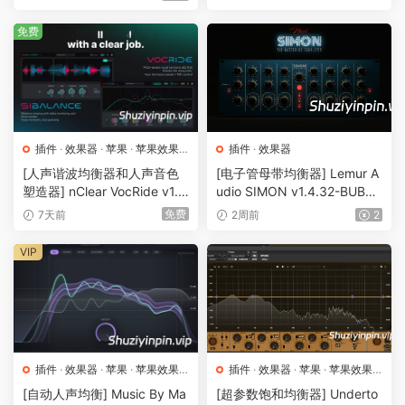
免费
插件
·
效果器
·
苹果
·
苹果效果
插件
·
效果器
器
[人声谐波均衡器和人声音色
[电子管母带均衡器] Lemur A
塑造器] nClear VocRide v1.2.
udio SIMON v1.4.32-BUBBi
1 VST3 CLAP AU LV2 [WiN,
X [WiN]（37MB）
免费
7天前
2周前
2
MacOSX, LiNUX]（34.2M
B）
VIP
插件
·
效果器
·
苹果
·
苹果效果
插件
·
效果器
·
苹果
·
苹果效果
器
器
[自动人声均衡] Music By Ma
[超参数饱和均衡器] Underto