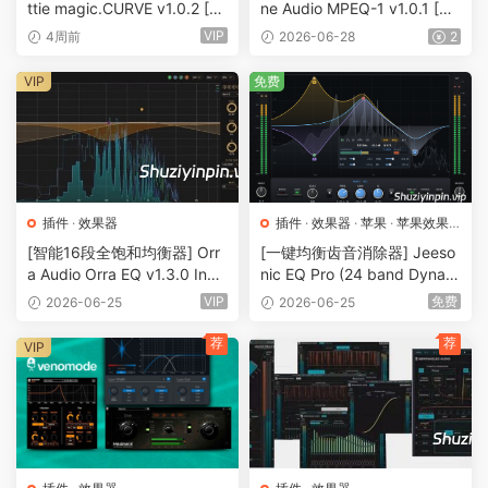
ttie magic.CURVE v1.0.2 [Wi
ne Audio MPEQ-1 v1.0.1 [Wi
N, MacOSX]（5.67MB+11.3
N, MacOSX]（60MB+119M
VIP
4周前
2026-06-28
2
7MB）
B）
VIP
免费
插件
·
效果器
插件
·
效果器
·
苹果
·
苹果效果
器
[智能16段全饱和均衡器] Orr
[一键均衡齿音消除器] Jeeso
a Audio Orra EQ v1.3.0 Incl.
nic EQ Pro (24 band Dynam
Keygen-MOCHA [WiN]（13
ic EQ) v0.1.0 [WiN, MacOS
VIP
免费
2026-06-25
2026-06-25
MB)
X]（35MB）
荐
荐
VIP