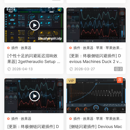
（14.5MB）
插件
·
效果器
插件
·
效果器
·
苹果
·
苹果效果
器
[个性十足的闪避延迟混响效
[更新：终极侧链闪避插件] D
果器] 2getheraudio Setup S
evious Machines Duck 2 v2.
PACE DUCK v1.1.5-R2R [Wi
0.27 U2B-MORiA [MacOSX]
2026-04-13
2026-03-27
2
N]（34MB）
（91MB）
荐
VIP
插件
·
效果器
插件
·
效果器
·
苹果
·
苹果效果
器
[更新：终极侧链闪避插件] D
[侧链闪避插件] Devious Mac