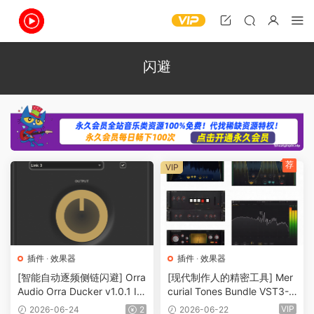
闪避
荐
VIP
插件
·
效果器
插件
·
效果器
[智能自动逐频侧链闪避] Orra
[现代制作人的精密工具] Mer
Audio Orra Ducker v1.0.1 In
curial Tones Bundle VST3-T
cl. Keygen-MOCHA [WiN]
eam BATs [WiN]（53MB）
VIP
2026-06-24
2
2026-06-22