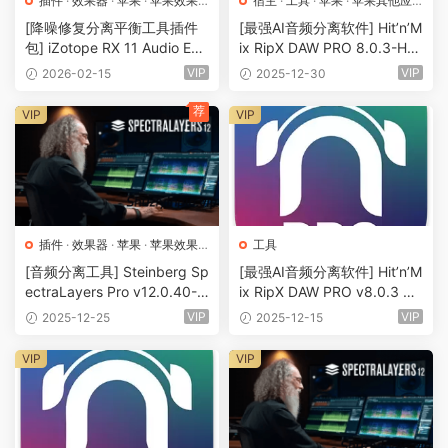
插件
·
效果器
·
苹果
·
苹果效果
宿主
·
工具
·
苹果
·
苹果其他应
器
用
·
苹果宿主
[降噪修复分离平衡工具插件
[最强AI音频分离软件] Hit’n’M
包] iZotope RX 11 Audio Edit
ix RipX DAW PRO 8.0.3-HCi
or Advanced v11.4.0 U2B
SO [MacOSX]（1.48GB）
VIP
VIP
2026-02-15
2025-12-30
[MacOSX]（4.33GB）
荐
VIP
VIP
插件
·
效果器
·
苹果
·
苹果效果
工具
器
[音频分离工具] Steinberg Sp
[最强AI音频分离软件] Hit’n’M
ectraLayers Pro v12.0.40-V.
ix RipX DAW PRO v8.0.3 Ge
R/R2R/U2B [WiN, MacOSX]
neric-Patchx64 only-TRACE
VIP
VIP
2025-12-25
2025-12-15
（4.1GB+137.3B+3.94GB）
R [WiN]（152KB+3GB）
VIP
VIP