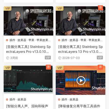
B+865MB）
SX]（1.70GB+1.87GB）
荐
VIP
VIP
插件
·
效果器
·
苹果
·
苹果效果
插件
·
效果器
·
苹果
·
苹果效果
器
器
[音频分离工具] Steinberg Sp
[音频分离工具] Steinberg Sp
ectraLayers Pro v13.0.10
ectraLayers 13 Pro v13.0.0
[WiN, MacOSX]（4GB+）
[WiN, MacOSX]（3.56GB
VIP
VIP
3周前
2026-07-03
+）
荐
荐
VIP
VIP
插件
·
效果器
插件
·
效果器
[智能分离人声、混响和噪声
[降噪修复分离平衡工具插件