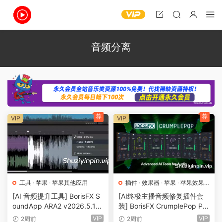
音频分离
荐
荐
VIP
VIP
工具
·
苹果
·
苹果其他应用
插件
·
效果器
·
苹果
·
苹果效果
器
[AI 音频提升工具] BorisFX S
[AI终极主播音频修复插件套
oundApp ARA2 v2026.5.17-
装] BorisFX CrumplePop Pro
V.R [WiN, MacOSX]（870M
2026.5.18-V.R [WiN, MacO
VIP
VIP
2周前
2周前