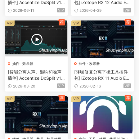
插件] Accentize DxSplit v1.
包] iZotope RX 12 Audio Edit
0.8-R2R [WiN]（14.37MB）
or Advanced v12.0.0-R2R
VIP
VIP
2026-06-11
2026-04-29
[WiN]（1.05GB）
荐
荐
VIP
VIP
插件
·
效果器
插件
·
效果器
[智能分离人声、混响和噪声
[降噪修复分离平衡工具插件
插件] Accentize DxSplit v1.
包] iZotope RX 11 Audio Edit
0.0-R2R [WiN]（14.34MB）
or Advanced v11.4.0-V.R [W
VIP
VIP
2026-03-20
2026-02-16
iN]（964MB）
荐
荐
VIP
VIP