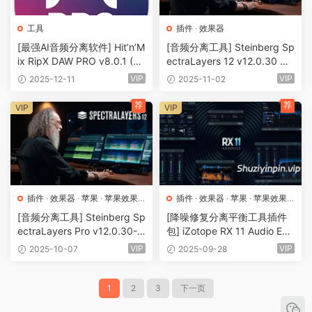
工具
插件
·
效果器
[最强AI音频分离软件] Hit’n’M
[音频分离工具] Steinberg Sp
ix RipX DAW PRO v8.0.1 (Pa
ectraLayers 12 v12.0.30 Up
tcherOnly)-TRACER [WiN]
date-R2R [WiN]（20.5MB+
VIP
VIP
2025-12-11
2025-11-02
（0.7 MB）
3.64GB）
荐
荐
VIP
VIP
插件
·
效果器
·
苹果
·
苹果效果
插件
·
效果器
·
苹果
·
苹果效果
器
器
[音频分离工具] Steinberg Sp
[降噪修复分离平衡工具插件
ectraLayers Pro v12.0.30-V.
包] iZotope RX 11 Audio Edit
R [MacOSX]（3.92GB）
or Advanced 11.3.0-HCiSO
VIP
VIP
2025-10-07
2025-09-28
[MacOSX]（2.42GB）
1
2
3
下一页