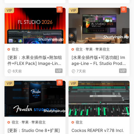
（179MB）
荐
荐
VIP
VIP
宿主
宿主
·
苹果
·
苹果宿主
[更新：水果全插件版+附加组
[水果全插件版+可选功能] Im
件+FLEX Pack] Image-Line
age-Line – FL Studio Produ
– FL Studio Producer Editio
cer Edition v25.2.5.5055 (Al
VIP
VIP
6天前
7天前
n v26.1.3 Build 5570 (All Plu
l Plugins Edition) -GUISEPPE
gins Edition + Addons) ReP
[MacOSX]（1GB+)
荐
VIP
VIP
ack [WiN]（1.06GB+2.0GB+
15.50GB）
宿主
·
苹果
·
苹果宿主
宿主
[更新：Studio One 8+扩展]
Cockos REAPER v7.78 Incl.