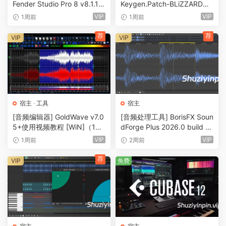
Fender Studio Pro 8 v8.1.1 P
Keygen.Patch-BLiZZARD
atched+Keygen-GUISEPPE
[WiN]（33.3MB）
VIP
VIP
1周前
1周前
[MacOSX]（539MB+1.54G
B）
荐
荐
VIP
VIP
宿主
·
工具
宿主
[音频编辑器] GoldWave v7.0
[音频处理工具] BorisFX Soun
5+使用视频教程 [WiN]（14.
dForge Plus 2026.0 build 71
9MB+）
-V.R [WiN]（920.98MB）
VIP
VIP
1周前
2周前
荐
VIP
免费