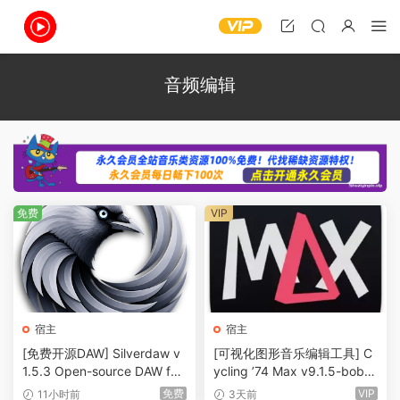
音频编辑
免费
VIP
宿主
宿主
[免费开源DAW] Silverdaw v
[可视化图形音乐编辑工具] C
1.5.3 Open-source DAW for
ycling ’74 Max v9.1.5-bobd
remixing & mashups [WiN]
ule [WiN]（724MB）
免费
VIP
11小时前
3天前