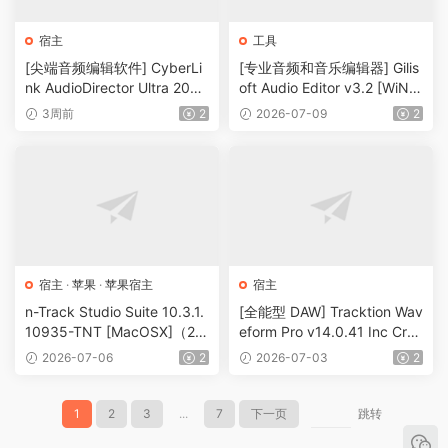
宿主
工具
[尖端音频编辑软件] CyberLi
[专业音频和音乐编辑器] Gilis
nk AudioDirector Ultra 2026
oft Audio Editor v3.2 [WiN]
v17.0.6707.0 [WiN]（140.5
（414MB）
3周前
2
2026-07-09
2
MB）
宿主
·
苹果
·
苹果宿主
宿主
n-Track Studio Suite 10.3.1.
[全能型 DAW] Tracktion Wav
10935-TNT [MacOSX]（24
eform Pro v14.0.41 Inc CrK
0MB+282MB）
[WiN]（465MB）
2026-07-06
2
2026-07-03
2
1
2
3
...
7
下一页
跳转