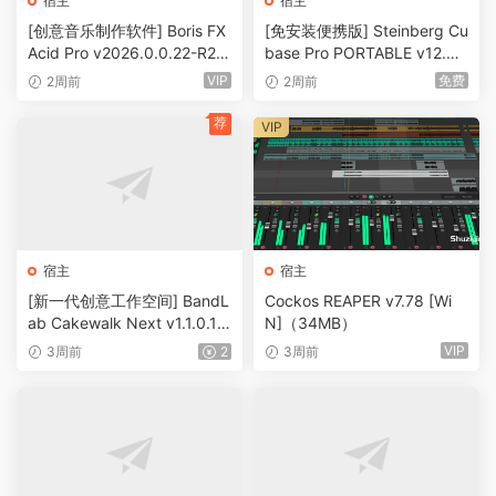
宿主
宿主
[创意音乐制作软件] Boris FX
[免安装便携版] Steinberg Cu
Acid Pro v2026.0.0.22-R2R
base Pro PORTABLE v12.0.
[WiN]（318.23MB）
70 [WiN]（569.73 MB）
VIP
免费
2周前
2周前
荐
VIP
宿主
宿主
[新一代创意工作空间] BandL
Cockos REAPER v7.78 [Wi
ab Cakewalk Next v1.1.0.12
N]（34MB）
6 Incl Keygen-R2R [WiN]（
VIP
3周前
2
3周前
38.7MB）