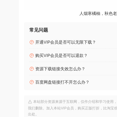
• 录制和播放几乎无限数量的音频和 MIDI 音轨
• 可将 DirectX、VST 和 ReWire 效果添加到每
人烟寒橘柚，秋色老
• 内置效果包括混响、压缩、参数和图形均衡器
• 使用 Asio、WaveRT、WDM、MME 和 Dire
常见问题
Khz
• 与多通道 Asio、WaveRT、WDM 和 MME
开通VIP会员是否可以无限下载？
用，并将延迟降至最低
• 支持 VST 乐器和 DirectX 乐器合成器插件。可
购买VIP会员是否可以退款？
无需昂贵的硬件 MIDI 合成器。
• 调整效果设置并实时收听结果。
资源下载链接失效怎么办？
• 内置效果包括混响、压缩、参数和图形均衡器
• 支持第三方 DirectX、VST 2.0 和 ReWire 插件
百度网盘链接打不开怎么办？
• 每个通道都可以添加实时音频效果。
• 使用 Asio、WaveRT、WDM、MME 和 Direc
本站部分资源来源于互联网，仅作介绍和学习使用，版权属原
声卡。
我们删除。加入本站VIP会员，购买正版打折，比淘宝
• 输入处理允许使用插件处理实时信号。在处理时录
出处。
弹奏吉他，然后在录制后更改失真！