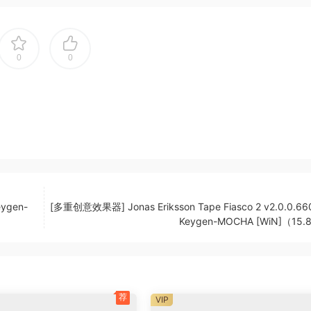
声道环绕声格式创建 DVD 音频项目
0
0
图形频率响应视图、一个全频谱分析仪和一个自动乐器调谐器。最多
以同时录制多个音轨，并输出到多个立体声输出。每个输出通道都
术。您可以将 n-Track 自身的通道与其他程序（例如 Reason、Ableton
lac、.aiff、.cda、.sng、.sgw 音频文件
轨程序交换歌曲
eygen-
[多重创意效果器] Jonas Eriksson Tape Fiasco 2 v2.0.0.660 
其他程序或外部设备同步，充当主机或从机
Keygen-MOCHA [WiN]（15
、MPEG）
。您可以“编程”淡入/淡出、交叉淡入淡出、在独奏时提高音轨的
荐
VIP