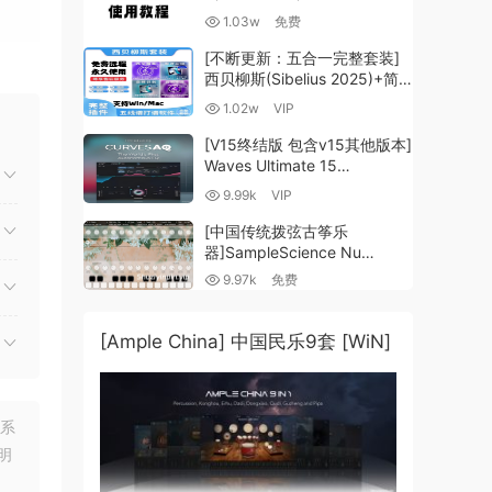
1.03w
免费
[不断更新：五合一完整套装]
西贝柳斯(Sibelius 2025)+简
谱插件V8+图片识别+音频识别
92
1.02w
VIP
+音色库+教程 [WiN,
MacOSX]（80.48GB+）
[V15终结版 包含v15其他版本]
合使
Waves Ultimate 15
v25.05.27+一键安装版+安装
9.99k
VIP
方法+使用教程 [WiN,
器，而
MacOSX]
[中国传统拨弦古筝乐
（4.1GB+10.2GB+9.6GB）
器]SampleScience Nu
Guzheng v2.0 x64 VST
9.97k
免费
VST3 AU DECENT SAMPLER
[WiN, MacOSX]（158MB)
[Ample China] 中国民乐9套 [WiN]
多通道
联系
明
插件