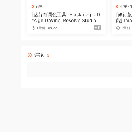
Asio, WaveRT, WDM, MME and DirectSound
宿主
宿主
·
• Is compatible with multichannel Asio, Wave
[达芬奇调色工具] Blackmagic D
[修订
esign DaVinci Resolve Studio 2
能] Ima
work with almost any soundcard available toda
1.0.4 Build 5 x64-R2R [WiN]
ucer Ed
VIP
1天前
22
2天前
• Supports VST Instruments and DirectX Instru
（9.59GB）
lugins 
to VSTi/DXi software MIDI synths, without the
ures R
X]（1.
• Adjust the effect settings and listen to the res
• Built-in effects include Reverb, Compression
评论
0
Chorus, Multiband Compression, Spectrum ana
• Supports third party DirectX, VST 2.0 and Re
• Realtime Audio effects can be added to each
• Supports 16 and 24 bit single and multichan
Asio, WaveRT, WDM, MME and DirectSound.
• Input processing allows to process with plug-
processing and reprocess the recording later – 
distortion after the recording!
More Features: