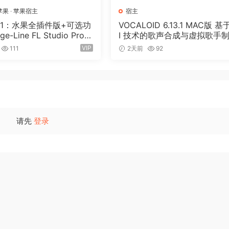
苹果
·
苹果宿主
宿主
RT, WDM and MME audio drivers, which means that n-Track 
版1：水果全插件版+可选功
VOCALOID 6.13.1 MAC版 基
ge-Line FL Studio Prod
I 技术的歌声合成与虚拟歌手
y with the lowest possible latency
ition v26.1.3.5336 (All P
软件 52套音色
VIP
111
2天前
92
ments synth plug-ins. Sample-accurate MIDI tracks can be 
Edition) + Optional Feat
 need of expensive hardware MIDI synths.
EV 1-GUISEPPE[MacOS
1GB+330MB)
ult in real time.
, Parametric and Graphic EQ, Echo, Auto-volume, Pitch Shift
lyzer.
Wire plug-ins.
请先
登录
 channel.
nel soundcards at sampling frequencies up to 192 Khz usin
ins live signals. Record the ‘dry’ (unprocessed) signal whil
i.e. Play a guitar through a distortion plug-in then change 