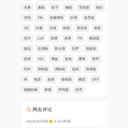
ts
水果
激励
粒子
侧链
节拍器
相位
空间
FM
音频增强
扒谱
音序器
 and
3D
闪避
乐谱
削波
琶音器
低音
racks
切片
Lofi
变调
录屏
FX
模拟器
fects
镶边
去混响
防火墙
回声
谐振器
波表
VSL
增益
染色
播客
和声
PDF
抑制器
调制器
低切
倍增器
IR
电音
刻录
移相器
瞬态
SFX
视频转换
桥接
声码器
对齐
ter
网友评论
vdvdvd2009
• 6小时前
,