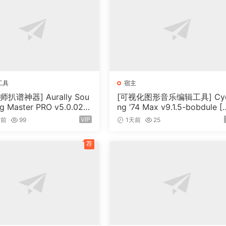
 multitrack audio recording studio. It is the perfect tool f
 mixing and editing. Record, edit, overdub your audio track
d then burn audio CDs or create mp3 files.
ltitrack Recorder that transforms your computer into a
rd, playback, overdub your audio tracks exploiting the
工具
宿主
ing effects, realtime input processing, automated aux chann
扒谱神器] Aurally Sou
[可视化图形音乐编辑工具] Cyc
ctive wave editing. The program supports 24bit-192 khz
g Master PRO v5.0.02
ng ’74 Max v9.1.5-bobdule [
undcards, live input processing, CD burning, mp3 encoding 
（355MB）
N]（724MB）
VIP
时前
99
1天前
25
荐
d number of audio and MIDI tracks
d to each channel/track
, Parametric and Graphic EQ, Echo, Auto-volume, Pitch Shift
lyzer
nel soundcards at sampling frequencies up to 192 Khz usin