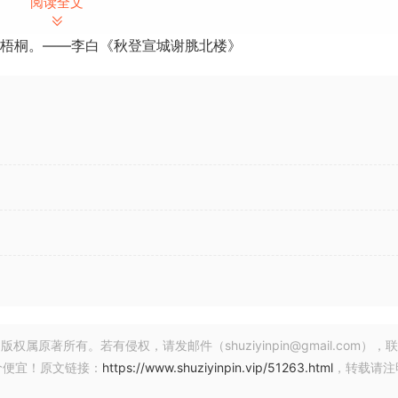
阅读全文
个通道/音轨
梧桐。——李白《秋登宣城谢脁北楼》
、回声、自动音量、音高变化、合唱、多频带压缩、频谱分析仪
ctSound 支持 16 位和 24 位单通道和多通道声卡，采样频率高达 1
 音频驱动程序兼容，这意味着 n-Track 可以与当今几乎所有声卡配
以将精确到样本的 MIDI 音轨发送到 VSTi/DXi 软件 MIDI 合成
、回声、自动音量、音高变化、合唱、多频带压缩、频谱分析仪。
。
tSound 支持采样频率高达 192 Khz 的 16 位和 24 位单通道和
著所有。若有侵权，请发邮件（shuziyinpin@gmail.com），
价便宜！原文链接：
https://www.shuziyinpin.vip/51263.html
，转载请注
制“干”信号（未处理），稍后再重新处理录音 – 例如通过失真