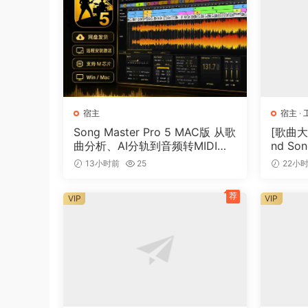
n-Track Studio turns your PC into an easy to use
professional quality audio recording, encoding,
apply effects, process audio live input, mix an
n-Track Studio is an Audio and MIDI Digital Mu
powerful audio recording studio. You can reco
宿主
宿主
·
flexibility and power of today’s PCs for apply
Song Master Pro 5 MAC版 从歌
[歌曲大师
sends and returns, destructive and non-destru
曲分析、AI分轨到音频转MIDI的
nd Son
recording, 64 bit mixing, multiple channels so
一体化音乐工具
[WiN]
13小时前
25
22小
more.
荐
VIP
VIP
Main n-Track Studio features:
• Records and plays back a virtually unlimite
• DirectX, VST and ReWire effects can be adde
• Built-in effects include Reverb, Compression
Chorus, Multiband Compression, Spectrum ana
• Supports 16 and 24 bit single and multichan