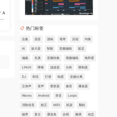
can
于 A
制作
sent
热门标签
合集
混音
混响
母带
压缩
均衡
,
AI
放大器
智能
音频编辑
延迟
编曲
失真
音频转换
视频编辑
饱和度
LiNUX
降噪
滤波器
分析
限制器
g
DJ
和弦
打谱
响度
音频分离
立体声
变声
塑形器
修音
播放器
e
Waves
Android
录音
Loops
the
消除齿音
校正
MIDI
机架
颗粒
磁带
复古
通道条
合唱
频谱
动态