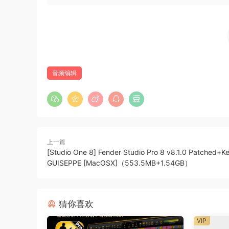
更多功能：
• 支持环绕声混音，用于使用 5.1、6.1 和 7.1 
• 每个音轨包括一个 20 频段参数均衡器，带有
个辅助通道，具有全自动发送和返回功能。
音频编辑
• 支持多个输入和输出声卡，或多个声卡。您可
自的主通道效果和音量控制。
• 支持 Propellerhead Software AB 的技
Live、Fruityloops 等）的信号实时混合。
• 导入和导出 .wav、.mp3、.wma、.mid、.ogg、.f
上一篇
• 导入和导出 EDL 多轨歌曲文件，以便与其他多
[Studio One 8] Fender Studio Pro 8 v8.1.0 Patched+K
• 使用 SMPTE/MTC 或 MIDI 时钟同步与
GUISEPPE [MacOSX]（553.5MB+1.54GB）
• 将 MIDI 轨道加载和保存到标准 MIDI 文件
• 在专用视频播放窗口中与歌曲同步播放视频（AVI
• 自动音量、声像、辅助发送和返回以及效果参数
猜你喜欢
等。
VIP