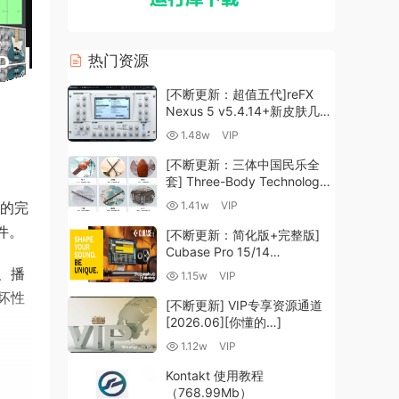
热门资源
[不断更新：超值五代]reFX
Nexus 5 v5.4.14+新皮肤几十
套+原厂+全套扩展+教程
1.48w
VIP
[WiN, MacOSX]（260GB+)
[不断更新：三体中国民乐全
套] Three-Body Technology-
R2R [WiN, MacOSX]
辑的完
1.41w
VIP
（35.59GB+）
件。
[不断更新：简化版+完整版]
Cubase Pro 15/14
VR/R2R/U2B+原厂音源+插件
制、播
1.15w
VIP
+光谱层+扩展+安装 [WiN,
坏性
MacOSX]（704.0MB+）
[不断更新] VIP专享资源通道
、
[2026.06][你懂的…]
1.12w
VIP
Kontakt 使用教程
（768.99Mb）