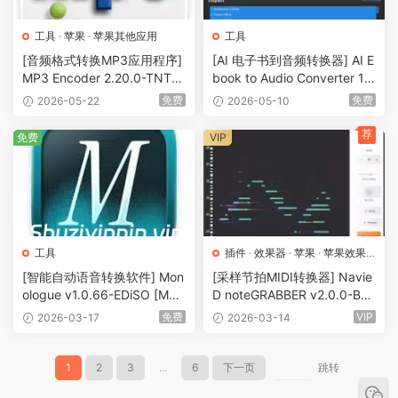
工具
·
苹果
·
苹果其他应用
工具
[音频格式转换MP3应用程序]
[AI 电子书到音频转换器] AI E
MP3 Encoder 2.20.0-TNT
book to Audio Converter 1.1.
[MacOSX]（19MB）
29 [WiN]（1.13GB）
免费
免费
2026-05-22
2026-05-10
荐
免费
VIP
工具
插件
·
效果器
·
苹果
·
苹果效果
器
[智能自动语音转换软件] Mon
[采样节拍MIDI转换器] Navie
ologue v1.0.66-EDiSO [Mac
D noteGRABBER v2.0.0-BT
OSX]（58.9MB）
CR [WiN, MacOSX]（47M
免费
VIP
2026-03-17
2026-03-14
B）
1
2
3
...
6
下一页
跳转