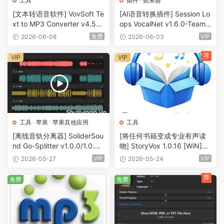
工具
插件
·
效果器
[文本转语音软件] VovSoft Te
[AI语音转换插件] Session Lo
xt to MP3 Converter v4.5
ops VocalNet v1.6.0-Team
[WiN]（21MB）
BATs [WiN]（434MB）
免费
VIP
2026-06-08
2026-06-03
荐
VIP
VIP
工具
·
苹果
·
苹果其他应用
工具
[离线音轨分离器] SoliderSou
[将任何书籍变成专业有声读
nd Go-Splitter v1.0.0/1.0.6
物] StoryVox 1.0.16 [WiN]
STANDALONE [WiN, MacO
（1.4GB）
VIP
VIP
2026-05-27
2026-05-24
SX]（1.31GB)
荐
免费
免费