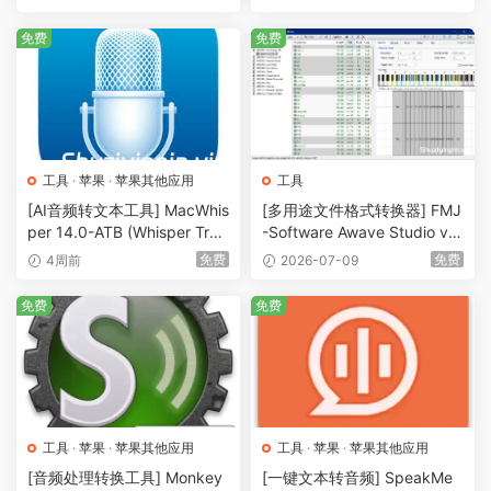
免费
免费
工具
·
苹果
·
苹果其他应用
工具
[AI音频转文本工具] MacWhis
[多用途文件格式转换器] FMJ
per 14.0-ATB (Whisper Tran
-Software Awave Studio v1
scription) [MacOSX]（46.8
2.15.0 Incl Patched and Key
免费
免费
4周前
2026-07-09
MB）
gen-R2R [WiN]（6.25MB）
免费
免费
工具
·
苹果
·
苹果其他应用
工具
·
苹果
·
苹果其他应用
[音频处理转换工具] Monkey
[一键文本转音频] SpeakMe