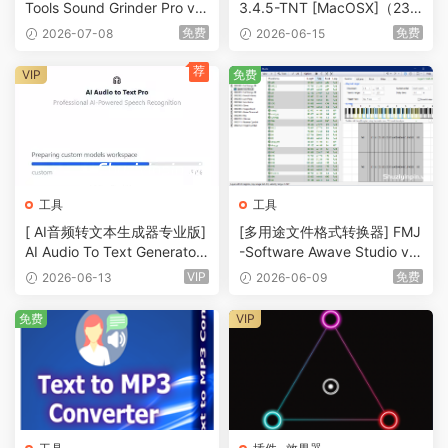
Tools Sound Grinder Pro v3.
3.4.5-TNT [MacOSX]（23.7
6 [MacOSX]（20MB）
2Mb）
免费
免费
2026-07-08
2026-06-15
荐
VIP
免费
工具
工具
[ AI音频转文本生成器专业版]
[多用途文件格式转换器] FMJ
AI Audio To Text Generator
-Software Awave Studio v1
Pro v1.0.4 [WiN]（1.94GB）
2.14.0 Incl Patched and Key
VIP
免费
2026-06-13
2026-06-09
gen-R2R [WiN]（6.2MB）
免费
VIP