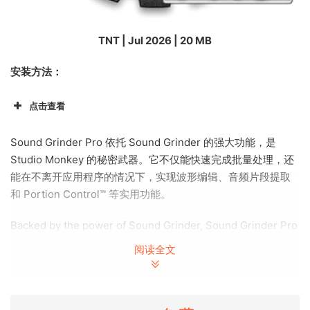
TNT | Jul 2026 | 20 MB
安装方法：
点击查看
Sound Grinder Pro 依托 Sound Grinder 的强大功能，是
Studio Monkey 的秘密武器。它不仅能快速完成批量处理，还
能在不离开应用程序的情况下，实现波形编辑、音频片段提取
和 Portion Control™ 等实用功能。
Backed by the power of Sound Grinder, Sound Grinder Pro
is the Studio Monkey’s secret weapon. Not only does
阅读全文
Sound Grinder Pro make quick work of batch processing,
but also does nifty tricks like editing waveforms, extracting
audio regions and Portion Control™ without leaving the