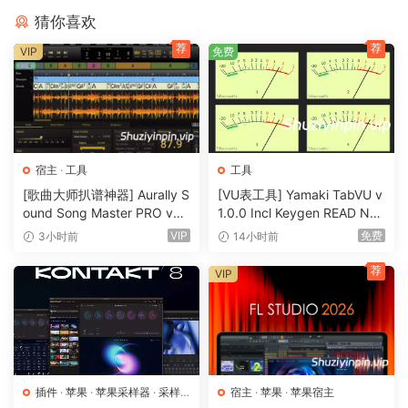
猜你喜欢
荐
荐
VIP
免费
宿主
·
工具
工具
[歌曲大师扒谱神器] Aurally S
[VU表工具] Yamaki TabVU v
ound Song Master PRO v5.
1.0.0 Incl Keygen READ NF
0.02 [WiN]（355MB）
O-R2R [WiN]（4.7MB）
VIP
免费
3小时前
14小时前
荐
VIP
插件
·
苹果
·
苹果采样器
·
采样
宿主
·
苹果
·
苹果宿主