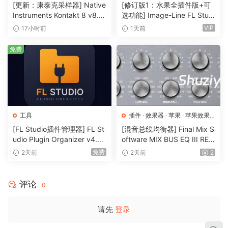
器
[更新：康泰克采样器] Native
[修订版1：水果全插件版+可
Instruments Kontakt 8 v8.1
选功能] Image-Line FL Studi
2.1 [WiN, MacOSX]（1.2GB
o Producer Edition v26.1.3.5
VIP
17小时前
1天前
+）
336 (All Plugins Edition) + O
ptional Features REV 1-GUIS
免费
EPPE[MacOSX]（1.1GB+33
0MB)
工具
插件
·
效果器
·
苹果
·
苹果效果
器
[FL Studio插件管理器] FL St
[混音总线均衡器] Final Mix S
udio Plugin Organizer v4.0
oftware MIX BUS EQ III RET
[Now with FLP Downgrade]
AiL [WiN, MacOSX]（51.97
免费
2天前
2天前
2
[WiN]（34MB）
MB）
评论
0
请先
登录