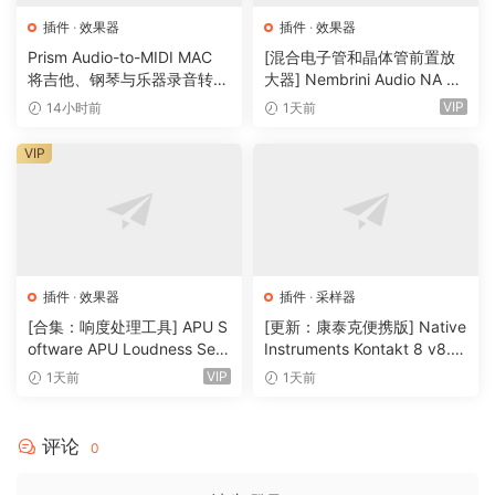
out, this versatile tool offers endless possibilities for
插件
·
效果器
插件
·
效果器
crafting captivating melodies, phrases, riffs, and chord
Prism Audio-to-MIDI MAC
[混合电子管和晶体管前置放
将吉他、钢琴与乐器录音转换
大器] Nembrini Audio NA Ba
progressions across various genres and styles. With its
为可编辑 MIDI
ss 3500 v1.0.0 Incl Keygen-
VIP
user-friendly interface and advanced algorithms,
14小时前
1天前
R2R [WiN]（31.0MB）
Instacomposer 2 lets you focus on getting ideas down fast,
VIP
without spending hours auditioning parts manually. It’s the
only generation station you need…
InstaComposer 2
Introducing Instacomposer 2: The Ultimate MIDI
Generation Station
插件
·
效果器
插件
·
采样器
[合集：响度处理工具] APU S
[更新：康泰克便携版] Native
We’ve all experienced those moments when creativity runs
oftware APU Loudness Seri
Instruments Kontakt 8 v8.1
es v5.7.0 Incl Keygen-R2R
2.1 PORTABLE-vkDanilov
dry. Fear not, as the newly updated Instacomposer 2 is
VIP
1天前
1天前
[WiN]（50.6MB）
[WiN]（1.25GB）
your ultimate muse. This is a powerful MIDI generator
plugin designed to revolutionize music creation. Whether
评论
0
you’re a professional musician or just starting out, this
versatile tool offers endless possibilities for crafting