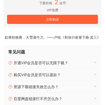
2
下载价格
金币
Instacomposer 2 的新功能
VIP免费
在原版的基础上，Instacomposer 2 增加了令人兴奋的新功能
和改进，以提升你的体验。使用 8 个新的 “场景 “来组织创意和
立即购买
歌曲部分，为在单个预设中存储不同的变化提供了方便。音阶
支持升级，增加了 22 种音阶，包括西班牙音阶、阿拉伯音阶、
琉球音阶等。可生成不同模式的旋律，并为每个音阶搭配独特
欲将轻骑逐，大雪满弓刀。——卢纶《和张仆射塞下曲·其三》
的和弦行进。新的虚拟键盘和突出显示的和弦菜单有助于音阶
和和弦的选择。升级版引入了两种新的生成模式。鼓声模式：
常见问题
轻松生成各种风格和复杂程度的鼓声线条；垫子 2：通过结合垫
子和和弦模式创建更饱满的音效。在节奏、乐句和旋律生成方
开通VIP会员是否可以无限下载？
面，人工智能算法得到了进一步改进，从而产生了更精致的效
果。新参数（如 Sustain 和和弦助手）提供了更多控制功能。
购买VIP会员是否可以退款？
现在，该插件共提供 6 个音轨，性能得到改善，CPU 占用率降
低，并支持从旧版本加载预置。
资源下载链接失效怎么办？
人工智能
Instacomposer 2 的每个新起点都会产生独一无二的结果，确
百度网盘链接打不开怎么办？
保你的作品永远不会缺乏新的创意和可能性。与随机生成音符