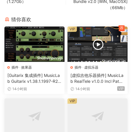
（1.27Gb）
Bundle v2.0 [WiN, MacOSX]
安装即可！(与上一版本的 AppID 相同）。
（66Mb）
TCD 说： 他们放弃了 32 位支持。上一版本
2.0.0.231219 x86 VST3 和 VST2 仍包含在此版本中。
猜你喜欢
荐
VIP
需要安装到机器上才能正常运行：
x64: Microsoft Visual C++ 2015-2019 Redistributable
14.28.29914.0
x86: Microsoft Visual C++ 2015-2019 Redistributable
14.28.29914.0
插件
·
效果器
插件
·
虚拟乐器
…或更高版本。
[Guitarix 集成插件] MusicLa
[虚拟吉他乐器插件] MusicLa
b Guitarix v1.38.1.1997-R2R
b RealTele v1.0.0 Incl Patch
Introducing Instacomposer 2: The Ultimate MIDI
[WiN]（7.5MB）
ed and Keygen-R2R [WiN]
Generation Station.
VIP
14小时前
14小时前
（13.7MB）
We’ve all experienced those moments when creativity runs
VIP
dry. Fear not, as the newly updated Instacomposer 2 is
your ultimate muse. This is a powerful MIDI generator
plugin designed to revolutionize music creation.
Whether you’re a professional musician or just starting