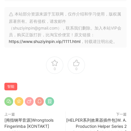
不同，Instacomposer 2 采用精心制作的算法和数据库来生成
音乐创意。通过模仿人类的创造力，它能构建听起来正确的节
本站部分资源来源于互联网，仅作介绍和学习使用，版权属
奏和旋律结构，选择符合给定音阶和上下文的音符，并创建与
原著所有。若有侵权，请发邮件
基本和弦相辅相成的连贯乐句。Instacomposer 2 了解我们大
（shuziyinpin@gmail.com），联系我们删除。加入本站VIP会
员，购买正版打折，比淘宝价便宜！原文链接：
脑对音乐模式识别的亲和力。人工智能使用不同的形状和格式
https://www.shuziyinpin.vip/1111.html
，转载请注明出处。
来构建迷人的节拍和小节组合，增加节奏和旋律的连贯性，这
在排行榜上的热门音乐中经常可以找到。通过使用在旋律中重
复出现或以各种形式出现的较小音乐块，Instacomposer 2 可
以构建较大的音乐块，从而在整个音乐中营造出统一感。根据
0
0
所选的模式和设置，该插件可对音符进行和声处理，以丰富音
效，使旋律与和弦保持一致，从而使作品更具凝聚力。通过可
调整的人工智能控制和可变的混沌参数，你可以掌控
智能
Instacomposer 2 如何发展创意（以及它偏离规则的程度）。
对和弦复杂度、音符数量、节拍和小节结构、图案生成、和
声、速度随机化等各种组件进行微调。
上一篇
下一篇
[拇指钢琴音源]Wrongtools
[HELPER系列效果器插件包]W. A.
x64: VST3、VST2、AAX | x86*： VST3、VST2
Fingerimba [KONTAKT]
Production Helper Series 2