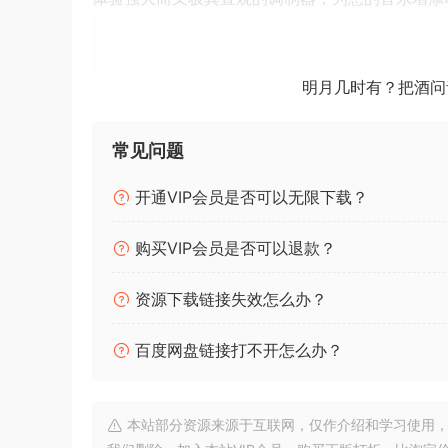
激情律动！
只需轻点几下鼠标，即可编程出激动人心的节拍，随机
明月几时有？把酒问
世界。
节拍机器！
常见问题
利用全新鼓机的强大合成功能，设计您自己的鼓声，或
开通VIP会员是否可以无限下载？
可显著简化您的节拍制作工作流程。
星际音景！
购买VIP会员是否可以退款？
使用全新的 Shimmer 效果，营造空灵的氛围和
资源下载链接失效怎么办？
声音游乐场！
极具创意、极其易用且功能强大：StudioDela
百度网盘链接打不开怎么办？
全新乐谱时代
探索基于 Dorico 尖端技术的全新乐谱编辑器
本站部分资源来源于互联网，仅作介绍和学习使用，版权属原