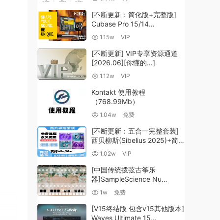
（35.59GB+）
[不断更新：简化版+完整版]
Cubase Pro 15/14
VR/R2R/U2B+原厂音源+插件
1.15w
VIP
+光谱层+扩展+安装 [WiN,
MacOSX]（704.0MB+）
[不断更新] VIP专享资源通道
[2026.06][你懂的…]
1.12w
VIP
Kontakt 使用教程
（768.99Mb）
1.04w
免费
[不断更新：五合一完整套装]
西贝柳斯(Sibelius 2025)+简
谱插件V8+图片识别+音频识别
1.02w
VIP
+音色库+教程 [WiN,
MacOSX]（80.48GB+）
[中国传统拨弦古筝乐
器]SampleScience Nu
Guzheng v2.0 x64 VST
1w
免费
VST3 AU DECENT SAMPLER
[WiN, MacOSX]（158MB)
[V15终结版 包含v15其他版本]
Waves Ultimate 15