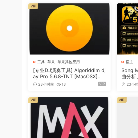
Blazing grooves
VIP
Program thrilling beats with just a few clicks
the deeply-integrated Pattern Editor.
Beats ex machina
Harness the powerful synthesis of the new Dr
own samples directly from the MediaBay. The 
significantly streamlines your beat-making wor
工具
·
苹果
·
苹果其他应用
宿主
[专业DJ演奏工具] Algoriddim dj
Song 
Interstellar soundscapes
ay Pro 5.6.8-TNT [MacOSX]
曲分析、
Create ethereal ambiences and dreamlike, rev
（290MB）
一体化
VIP
23小时前
13
23小
Sonic playground
VIP
VIP
Super creative, incredibly easy-to-use and stun
echoes to experimental soundscapes.
A new scoring era
Discover the completely revamped Score Edito