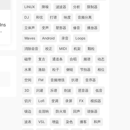
LiNUX
降噪
滤波器
分析
限制器
DJ
和弦
打谱
响度
音频分离
t out
ns
立体声
变声
塑形器
修音
播放器
Wi
Waves
Android
录音
Loops
消除齿音
校正
MIDI
机架
颗粒
磁带
复古
通道条
合唱
频谱
动态
水果
激励
粒子
侧链
节拍器
相位
空间
FM
音频增强
扒谱
音序器
3D
闪避
乐谱
削波
琶音器
低音
切片
Lofi
变调
录屏
FX
模拟器
镶边
去混响
防火墙
回声
谐振器
波表
VSL
增益
染色
播客
和声