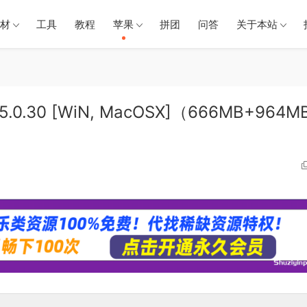
材
工具
教程
苹果
拼团
问答
关于本站
v15.0.30 [WiN, MacOSX]（666MB+964M