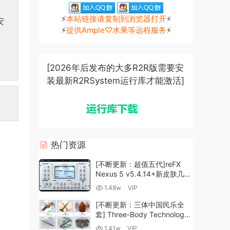
⚡
本站链接请复制到浏览器打开
⚡
安
⚡
提供Ample♡水果等远程服务
⚡
[2026年后发布的大多R2R版需要安
装最新R2RSystem运行库才能激活]
热门资源
[不断更新：超值五代]reFX
Nexus 5 v5.4.14+新皮肤几十
套+原厂+全套扩展+教程
1.48w
VIP
[WiN, MacOSX]（260GB+)
[不断更新：三体中国民乐全
套] Three-Body Technology-
R2R [WiN, MacOSX]
1.41w
VIP