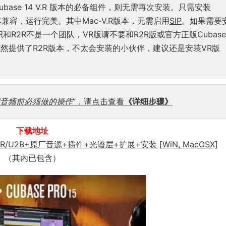
base 14 V.R 版本的必备组件，则无需再次安装。只需安装
版本兼容，运行完美。其中Mac-V.R版本，无需启用
SIP
。如果需要
R2R不是一个团队，VR版请不要和R2R版或官方正版Cubase
然提供了R2R版本，不太会安装的小伙伴，建议还是安装VR版
字音频前必须做的操作
”，请点击查看
《详细步骤》
下载地址
/R2R/U2B+原厂音源+插件+光谱层+扩展+安装 [WiN, MacOSX]
（其内已包含）