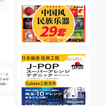
明
下一篇
d and
.6MB）
 been