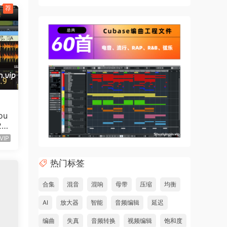
荐
with
ur
ou
2
VIP
热门标签
合集
混音
混响
母带
压缩
均衡
AI
放大器
智能
音频编辑
延迟
uce
编曲
失真
音频转换
视频编辑
饱和度