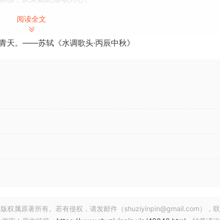
阅读全文
化您的律动，并通过深度集成的 Pattern 编辑器探索全新的
青天。——苏轼《水调歌头·丙辰中秋》
直接从 MediaBay 导入您自己的采样。鼓机是鼓组音轨的
梦幻般的回响空间。
y 提供从丰满回声到实验性音景的各种效果。
，以前所未有的方式制作演出素材。
著所有。若有侵权，请发邮件（shuziyinpin@gmail.com），