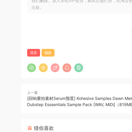
我们删除。加入本站VIP会员，购买正版打折，比淘宝
提升舞台表现力
出处。
利用强大的事件音量曲线编辑和简化的工作流程优
高级混音
在下方区域打开完整的混音控制台，即可在一个视
更新日志：
混音
编曲
点击查看
Cubase 14 unlocks new creative possibilities 
intuitive design to elevate your music product
上一篇
[回响重拍素材Serum预置] Kohesive Samples Dawn Mel
Make your move
Dubstep Esssentials Sample Pack [WAV, MiDi]（819
Experiment with the powerful, yet super-intu
this exciting.
猜你喜欢