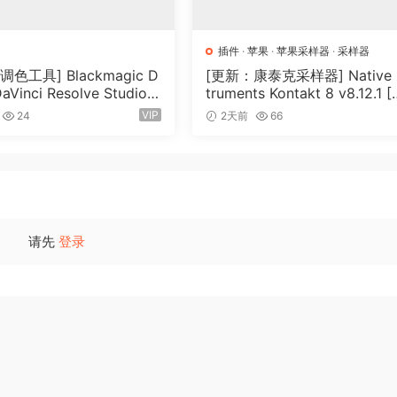
插件
·
苹果
·
苹果采样器
·
采样器
e curve editing and streamlined workflows to get the mos
色工具] Blackmagic D
[更新：康泰克采样器] Native I
DaVinci Resolve Studio 2
truments Kontakt 8 v8.12.1 [
Build 5 x64-R2R [WiN]
N, MacOSX]（1.2GB+）
VIP
24
2天前
66
9GB）
 one view and re-arrange channels via drag and drop.
请先
登录