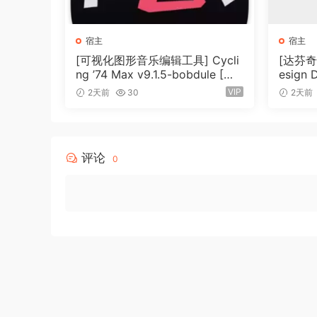
performance materials like never before.
Gain staging excellence
宿主
宿主
Optimize your audio with powerful event volum
[可视化图形音乐编辑工具] Cycli
[达芬奇调
ng ’74 Max v9.1.5-bobdule [Wi
esign 
of your recordings.
N]（724MB）
1.0.4 
VIP
2天前
30
2天前
（9.5
Advanced mixing
Open the full MixConsole in the Lower Zone in
评论
0
Changelog:
点击查看
🏠 HomePage