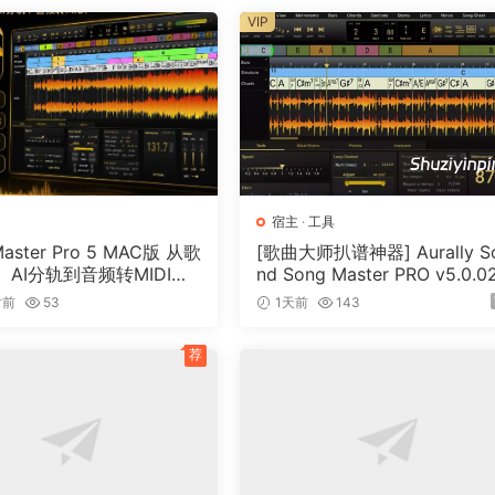
VIP
, randomize your grooves, and explore new rhythmic worlds 
um Machine to design your own drum sounds, or import yo
Drum Machine forms the core of the Drum Track, which
kflow.
宿主
·
工具
Master Pro 5 MAC版 从歌
[歌曲大师扒谱神器] Aurally S
AI分轨到音频转MIDI的
nd Song Master PRO v5.0.0
erberant spaces with the new Shimmer effect.
音乐工具
[WiN]（355MB）
时前
53
1天前
143
荐
ningly versatile: StudioDelay offers everything from lush
r, based on state-of-the-art Dorico technology, and prod