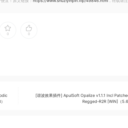
价便宜！原文链接：
https://www.shuziyinpin.vip/49846.html
，转载请注
化音频，充分发挥录音的潜力。
图中通过拖放重新排列通道。
0
0
with groundbreaking features, streamlined workflows, and
ion experience.
odic
[谐波效果插件] ApulSoft Opalize v1.1.1 Incl Patche
MB）
Regged-R2R [WiN]（5
itive Modulators. Adding movement to your music has never