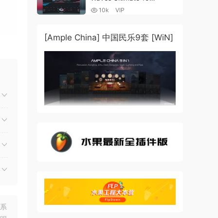
v25.05.27+一键安装版+安装
10k
VIP
方法+使用教程 [WiN,
MacOSX]
节奏
（4.1GB+10.2GB+9.6GB）
[Ample China] 中国民乐9套 [WiN]
核心，
联系