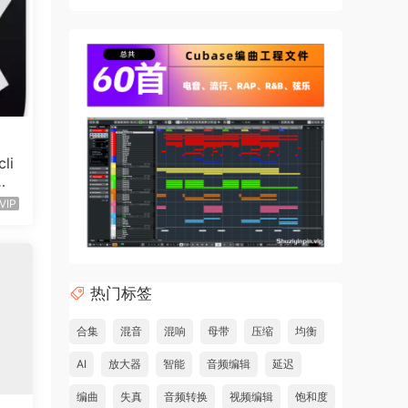
li
Wi
VIP
热门标签
合集
混音
混响
母带
压缩
均衡
AI
放大器
智能
音频编辑
延迟
编曲
失真
音频转换
视频编辑
饱和度