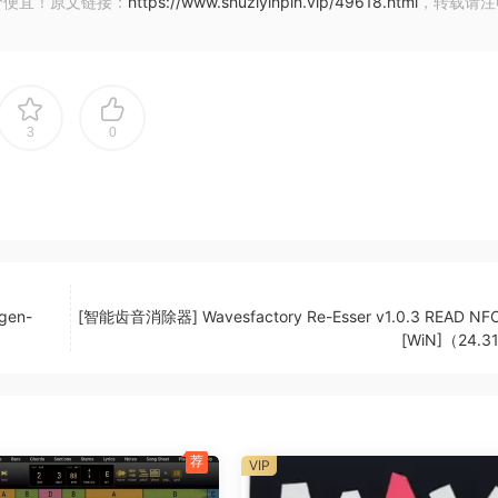
价便宜！原文链接：
https://www.shuziyinpin.vip/49618.html
，转载请注
3
0
gen-
[智能齿音消除器] Wavesfactory Re-Esser v1.0.3 READ NF
更高效。
[WiN]（24.
荐
VIP