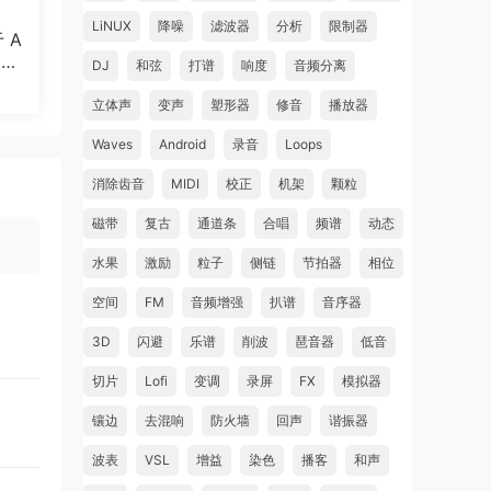
LiNUX
降噪
滤波器
分析
限制器
于 A
制作
DJ
和弦
打谱
响度
音频分离
立体声
变声
塑形器
修音
播放器
Waves
Android
录音
Loops
消除齿音
MIDI
校正
机架
颗粒
磁带
复古
通道条
合唱
频谱
动态
水果
激励
粒子
侧链
节拍器
相位
空间
FM
音频增强
扒谱
音序器
3D
闪避
乐谱
削波
琶音器
低音
切片
Lofi
变调
录屏
FX
模拟器
镶边
去混响
防火墙
回声
谐振器
波表
VSL
增益
染色
播客
和声