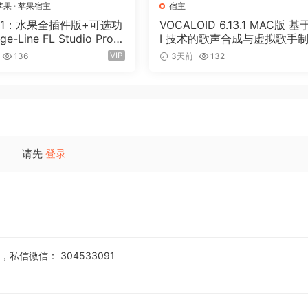
苹果
·
苹果宿主
宿主
版1：水果全插件版+可选功
VOCALOID 6.13.1 MAC版 基
ge-Line FL Studio Prod
I 技术的歌声合成与虚拟歌手
ition v26.1.3.5336 (All P
软件 52套音色
VIP
136
3天前
132
Edition) + Optional Feat
EV 1-GUISEPPE[MacOS
1GB+330MB)
请先
登录
信微信： 304533091