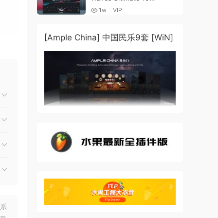
v25.05.27+一键安装版+安装
1w
VIP
方法+使用教程 [WiN,
MacOSX]
（4.1GB+10.2GB+9.6GB）
[Ample China] 中国民乐9套 [WiN]
联系