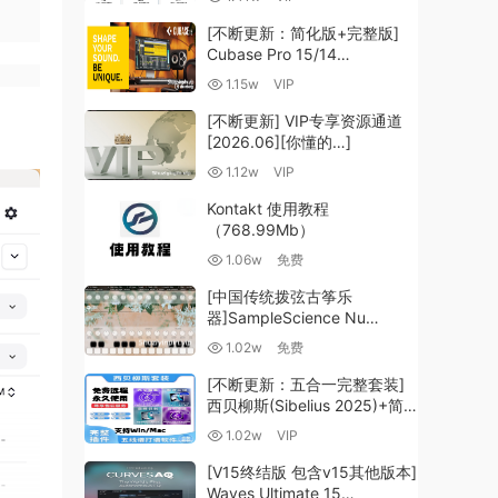
（35.59GB+）
[不断更新：简化版+完整版]
Cubase Pro 15/14
VR/R2R/U2B+原厂音源+插件
1.15w
VIP
+光谱层+扩展+安装 [WiN,
MacOSX]（704.0MB+）
[不断更新] VIP专享资源通道
[2026.06][你懂的…]
。
1.12w
VIP
Kontakt 使用教程
（768.99Mb）
1.06w
免费
[中国传统拨弦古筝乐
器]SampleScience Nu
Guzheng v2.0 x64 VST
1.02w
免费
VST3 AU DECENT SAMPLER
[WiN, MacOSX]（158MB)
[不断更新：五合一完整套装]
西贝柳斯(Sibelius 2025)+简
谱插件V8+图片识别+音频识别
1.02w
VIP
+音色库+教程 [WiN,
MacOSX]（80.48GB+）
[V15终结版 包含v15其他版本]
Waves Ultimate 15