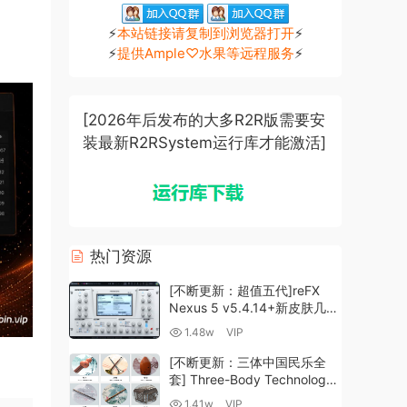
⚡
本站链接请复制到浏览器打开
⚡
⚡
提供Ample♡水果等远程服务
⚡
[2026年后发布的大多R2R版需要安
装最新R2RSystem运行库才能激活]
热门资源
[不断更新：超值五代]reFX
Nexus 5 v5.4.14+新皮肤几十
套+原厂+全套扩展+教程
1.48w
VIP
[WiN, MacOSX]（260GB+)
[不断更新：三体中国民乐全
套] Three-Body Technology-
R2R [WiN, MacOSX]
1.41w
VIP