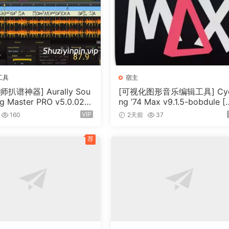
工具
宿主
扒谱神器] Aurally Sou
[可视化图形音乐编辑工具] Cyc
g Master PRO v5.0.02
ng ’74 Max v9.1.5-bobdule [
（355MB）
N]（724MB）
VIP
160
2天前
37
荐
随时调用。