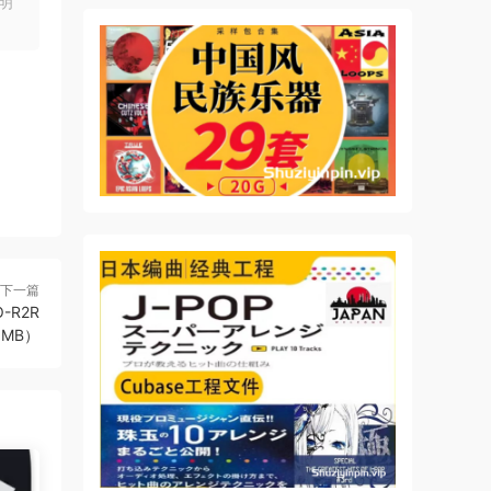
明
下一篇
O-R2R
31MB）