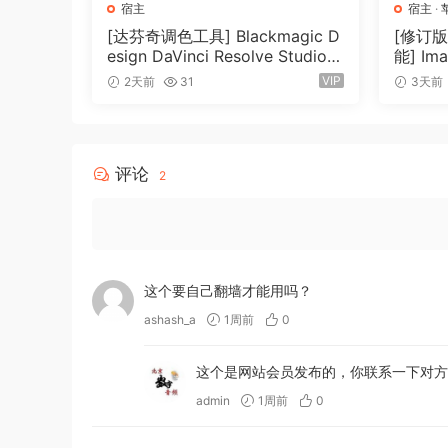
宿主
宿主
·
[达芬奇调色工具] Blackmagic D
[修订
esign DaVinci Resolve Studio 2
能] Ima
1.0.4 Build 5 x64-R2R [WiN]
ucer Ed
VIP
2天前
31
3天前
（9.59GB）
lugins 
ures R
X]（1.
评论
2
这个要自己翻墙才能用吗？
ashash_a
1周前
0
这个是网站会员发布的，你联系一下对方，私
admin
1周前
0