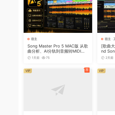
宿主
宿主
·
Song Master Pro 5 MAC版 从歌
[歌曲大师
曲分析、AI分轨到音频转MIDI的
nd Son
一体化音乐工具
[WiN]
1天前
75
2天前
荐
VIP
VIP
本地素材管理
已下载的音频素材可快速搜索和管理，便于