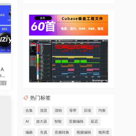
 A
ncl
）
2
热门标签
合集
混音
混响
母带
压缩
均衡
AI
放大器
智能
音频编辑
延迟
编曲
失真
音频转换
视频编辑
饱和度