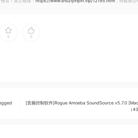
价便宜！原文链接：
https://www.shuziyinpin.vip/12195.html
，转载请注
神经网络，由大量音频处理模块（均衡器、压缩器、过载等）组合
调整其结构和参数，直到其输出与硬件输出之间的差异逐渐减小。 
B 的相位补偿误差信号（取决于硬件模型）。 有了这种出色的误差控制水
可以自信地说，APNN 能够 “骗过 “人耳。
0
0
egged
[音频控制软件]Rogue Amoeba SoundSource v5.7.0 [Ma
（4