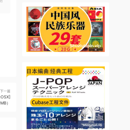
明
而
最
平，甚
下一篇
cOSX]
3MB）