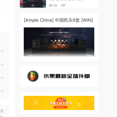
v25.05.27+一键安装版+安装
1w
VIP
方法+使用教程 [WiN,
MacOSX]
（4.1GB+10.2GB+9.6GB）
[Ample China] 中国民乐9套 [WiN]
捉到了
建模的
实现
真实硬
；它们
联系