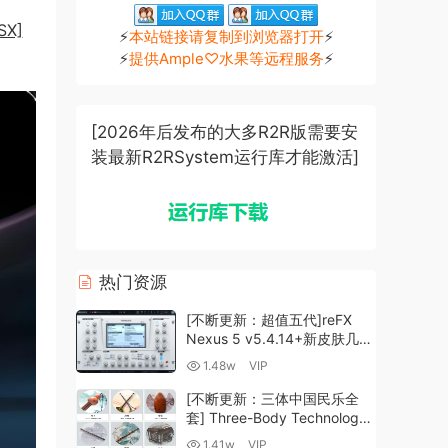
SX]
⚡
本站链接请复制到浏览器打开
⚡
⚡
提供Ample♡水果等远程服务
⚡
[2026年后发布的大多R2R版需要安
装最新R2RSystem运行库才能激活]
热门资源
[不断更新：超值五代]reFX
Nexus 5 v5.4.14+新皮肤几十
套+原厂+全套扩展+教程
1.48w
VIP
[WiN, MacOSX]（260GB+)
[不断更新：三体中国民乐全
套] Three-Body Technology-
R2R [WiN, MacOSX]
1.41w
VIP