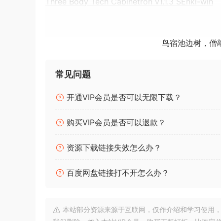
Three Body Tech Cabinetron v1.1.3 SEnki-win
基于人工智能的设备建模插件系列。
鸟宿池边树，僧
Deep Vintage 系列是一系列模拟真实硬件的插件
古董设备的真正 “灵魂”。
常见问题
Deep Vintage 采用了 Three-Body T
开通VIP会员是否可以无限下载？
机器学习技术。
有什么区别？
购买VIP会员是否可以退款？
我们接触过许多仿真技术：物理建模、卷积……等
资源下载链接失效怎么办？
与真实设备相同的最高音质保真度。 APNN 经
件设备的音频信号。 Deep Vintage 插件不
百度网盘链接打不开怎么办？
还旨在模拟真实世界的硬件。 它们能捕捉模拟音频中 1
它是如何工作的？
本站部分资源来源于互联网，仅作介绍和学习使用，版权属原