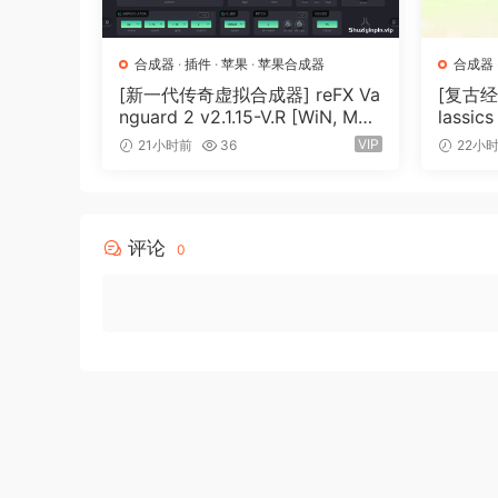
合成器
·
插件
·
苹果
·
苹果合成器
合成器
[新一代传奇虚拟合成器] reFX Va
[复古经典
nguard 2 v2.1.15-V.R [WiN, Mac
lassic
OSX]（184MB+240MB）
（27.
VIP
21小时前
36
22小
评论
0