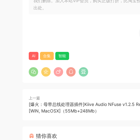
我们删除。加入本站VIP会员，购买正版打折，比淘宝
简单地说，APNN 是一个专为音频处理而优化的
出处。
成。 为了抓住硬件模型的精髓，APNN 会自动
终，APNN 可实现约 -40 dB 至 -75 d
至超过了同一硬件型号不同生产批次之间的差异，我们
Brit 73 AI
US Rack AI
AI
合集
智能
Thick Pre AI
Green AD AI
Tape S AI
Tape M AI
上一篇
🏠 HomePage
[爆火：母带总线处理器插件]Kiive Audio NFuse v1.2.5 R
[WiN, MacOSX]（55Mb+248Mb）
猜你喜欢