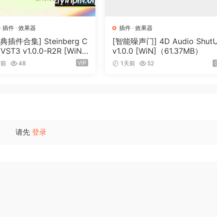
·
插件
·
效果器
插件
·
效果器
插件合集] Steinberg C
[智能噪声门] 4D Audio Shut
s VST3 v1.0.0-R2R [WiN]
v1.0.0 [WiN]（61.37MB）
9MB）
VIP
时前
48
1天前
52
请先
登录