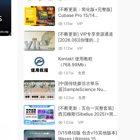
（35.59GB+）
[不断更新：简化版+完整版]
Cubase Pro 15/14
VR/R2R/U2B+原厂音源+插件
1.15w
VIP
+光谱层+扩展+安装 [WiN,
MacOSX]（704.0MB+）
[不断更新] VIP专享资源通道
[2026.06][你懂的…]
1.12w
VIP
Kontakt 使用教程
（768.99Mb）
1.07w
免费
[中国传统拨弦古筝乐
器]SampleScience Nu
Guzheng v2.0 x64 VST
1.03w
免费
VST3 AU DECENT SAMPLER
[WiN, MacOSX]（158MB)
[不断更新：五合一完整套装]
西贝柳斯(Sibelius 2025)+简
谱插件V8+图片识别+音频识别
1.02w
VIP
+音色库+教程 [WiN,
MacOSX]（80.48GB+）
[V15终结版 包含v15其他版本]
Waves Ultimate 15