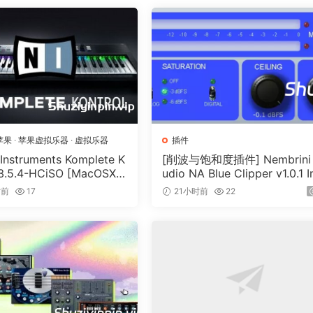
苹果
·
苹果虚拟乐器
·
虚拟乐器
插件
 Instruments Komplete K
[削波与饱和度插件] Nembrini
 3.5.4-HCiSO [MacOSX]
udio NA Blue Clipper v1.0.1 I
.17MB）
Keygen-R2R [WiN]（11.2MB
时前
17
21小时前
22