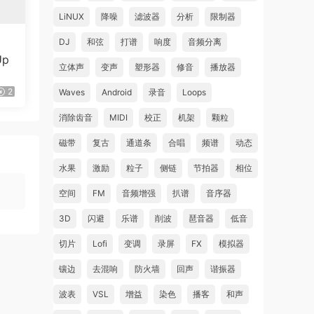
LiNUX
降噪
滤波器
分析
限制器
DJ
和弦
打谱
响度
音频分离
Up
立体声
变声
塑形器
修音
播放器
2
Waves
Android
录音
Loops
消除齿音
MIDI
校正
机架
颗粒
磁带
复古
通道条
合唱
频谱
动态
水果
激励
粒子
侧链
节拍器
相位
空间
FM
音频增强
扒谱
音序器
3D
闪避
乐谱
削波
琶音器
低音
切片
Lofi
变调
录屏
FX
模拟器
镶边
去混响
防火墙
回声
谐振器
波表
VSL
增益
染色
播客
和声