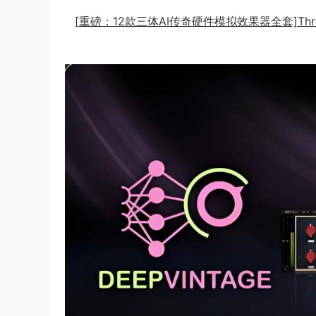
[重磅：12款三体AI传奇硬件模拟效果器全套]Three Body 