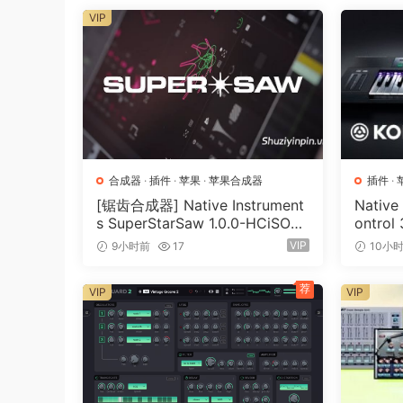
VIP
合成器
·
插件
·
苹果
·
苹果合成器
插件
·
[锯齿合成器] Native Instrument
Native
s SuperStarSaw 1.0.0-HCiSO
ontrol
[MacOSX]（182.43MB）
（ 823
VIP
9小时前
17
10小
荐
VIP
VIP