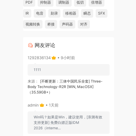
PDF
抑制器
调制器
低切
倍增器
IR
电音
刻录
移相器
瞬态
SFX
视频转换
桥接
声码器
对齐
网友评论
1292836134
• 9小时前
1111
来源：
[不断更新：三体中国民乐全套] Three-
Body Technology-R2R [WiN, MacOSX]
（35.59GB+）
admin
• 1天前
Win吗？如果是Win，建议使用，[亲测有效
支持更新] 免费白嫖正版IDM
2026（interne...