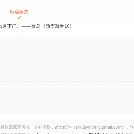
阅读全文
敲月下门。——贾岛《题李凝幽居》
。 利用人工智能的力量，每个 Deep Vintage 插件都忠实地捕
ech 专有的音频处理神经网络 (APNN)，这是一种专门用于模拟效果处理器
等。 无论我们使用何种技术，我们的最终目标始终如一：尽可能
过精心设计和训练，能够成功完成这项任务，因为它的训练是基于
仅仅是 “理论上正确的电路建模”，也不仅仅基于谐波结构或脉冲响应
00% 的 3D 感觉。
著所有。若有侵权，请发邮件（shuziyinpin@gmail.com），