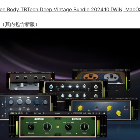
TBTech Deep Vintage Bundle 2024.10 [WiN, MacO
（其内包含新版）