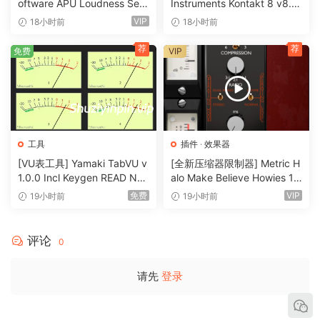
oftware APU Loudness Seri
Instruments Kontakt 8 v8.1
es v5.7.0 Incl Keygen-R2R
2.1 PORTABLE-vkDanilov
VIP
18小时前
18小时前
[WiN]（50.6MB）
[WiN]（1.25GB）
荐
荐
免费
VIP
工具
插件
·
效果器
[VU表工具] Yamaki TabVU v
[全新压缩器限制器] Metric H
1.0.0 Incl Keygen READ NF
alo Make Believe Howies 17
O-R2R [WiN]（4.7MB）
9 v4.1.17-R2R [WiN]（30.0
免费
VIP
19小时前
19小时前
MB）
评论
0
请先
登录