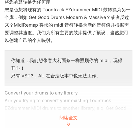
将您的鼓转换为任何库
您是否想将现有的 Toontrack EZdrummer MIDI 鼓转换为另一
个库，例如 Get Good Drums Modern & Massive？或者反过
来？MidiRemap 将您的 midi 音符转换为新的音符值并根据需
要调整其速度。我们为所有主要的鼓库提供了预设，当然您可
以创建自己的个人映射。
你知道，我们想像意大利面条一样照顾你的 midi，玩得
开心！
只有 VST3，AU 在合法版本中也无法工作。
Convert your drums to any library
Are you tryinq to convert your existinq Toontrack
EZdrummer MIDI drums to another library, e.q. Get Good
Drums Modern & Massive? Or the other way around?
阅读全文
MidiRemap converts your midi notes to new note values
and adjusts heir velocity if needed. We have presents for