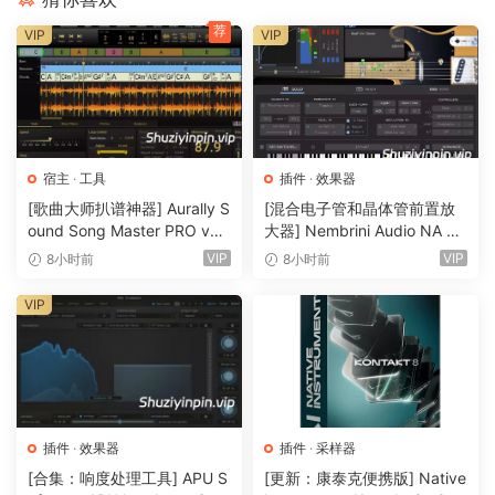
荐
VIP
VIP
宿主
·
工具
插件
·
效果器
[歌曲大师扒谱神器] Aurally S
[混合电子管和晶体管前置放
ound Song Master PRO v5.
大器] Nembrini Audio NA Ba
0.02 [WiN]（355MB）
ss 3500 v1.0.0 Incl Keygen-
VIP
VIP
8小时前
8小时前
R2R [WiN]（31.0MB）
VIP
插件
·
效果器
插件
·
采样器
[合集：响度处理工具] APU S
[更新：康泰克便携版] Native