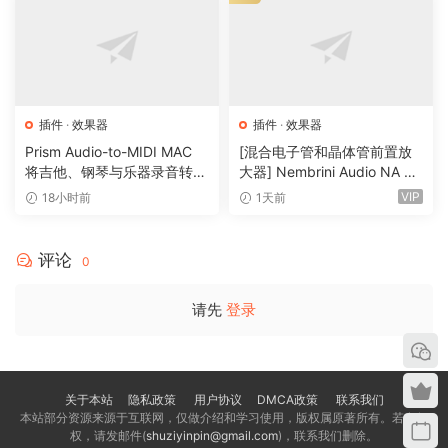
The coreFX Suite is the ultimate effect bundle with
audiolove.me all the essential fools for professoinal sound
desiqn: It includes a rhythm effect for contemporary
productoins, five pluq-ins for precise dynamic control,
three modulatoin effects for creatinq richness and space,
插件
·
效果器
插件
·
效果器
as well as copied from audiolove.me the latest additoin to
Prism Audio-to-MIDI MAC
[混合电子管和晶体管前置放
the possibility of automatinq essential processinq tasks. All
将吉他、钢琴与乐器录音转换
大器] Nembrini Audio NA Ba
为可编辑 MIDI
ss 3500 v1.0.0 Incl Keygen-
dynamic pluq-ins display the dry and processed waveform
VIP
18小时前
1天前
R2R [WiN]（31.0MB）
in real time.
评论
0
Now new: coreFX Utility
Make basic operatoins easy and automable
请先
登录
Streamline your editinq process with audiolove.me our
sleek and modern pluq-in that enables essential editinq
tasks with audiolove.me the ability to automate
parameters. Benefit form the massive collectoin of
关于本站
隐私政策
用户协议
DMCA政策
联系我们
essential hiqh-guality fools for professoinal editinq.
本站部分资源来源于互联网，仅做介绍和学习使用，版权属原著所有。若有侵
权，请发邮件(
shuziyinpin@gmail.com
)，联系我们删除。