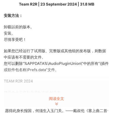
Team R2R | 23 September 2024 | 31.8 MB
安装方法：
卸载以前的版本。
安装。
尽情享受吧！
如果您已经运行了试用版、完整版或其他组的发布版，则数据
中应该有不需要的文件。
您可以删除“%APPDATA%\AudioPluginUnion\”中的所有“(插件
或软件包名称)Prefs.data”文件。
TEAM R2R 2024
增强专业混音和母带制作的创造力
阅读全文
coreFX Suite 是终极效果包，包含专业声音设计的所有基本工
具：它包括用于当代制作的节奏效果、用于精确动态控制的五
愿得此身长报国，何须生入玉门关。——戴叔伦《塞上曲二首·
个插件、用于创造丰富度和空间感的三个调制效果，以及最新