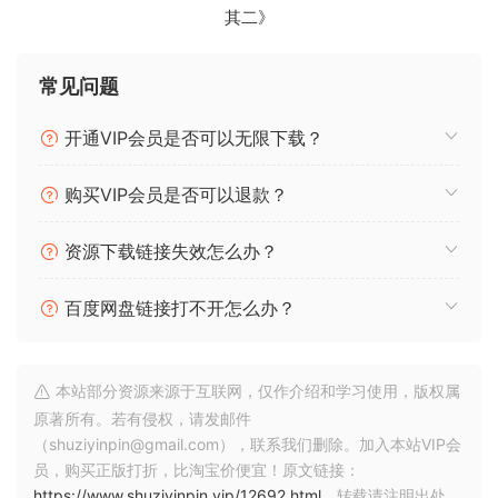
其二》
添加的自动化基本处理任务的可能性。所有动态插件都实时显
示干波形和处理后的波形。
常见问题
新增：coreFX Utility
使基本操作变得简单且可自动化
开通VIP会员是否可以无限下载？
使用我们时尚现代的插件简化您的编辑过程，该插件可以实现
基本编辑任务并能够自动化参数。从大量专业编辑必备的高质
购买VIP会员是否可以退款？
量工具中受益。
资源下载链接失效怎么办？
coreFX VolumeFormer
一种泵效果，无需复杂的侧链路由，通过有节奏地减少和增加
百度网盘链接打不开怎么办？
音量来创建。可以自由调整包络的形状（即减小和增加）以及
调制频率（例如，以匹配节拍）。这会产生门或侧链效果，这
种效果经常出现在 house 和 EDM 以及摇滚和流行音乐中。
本站部分资源来源于互联网，仅作介绍和学习使用，版权属
原著所有。若有侵权，请发邮件
coreFX 2 点压缩器
（shuziyinpin@gmail.com），联系我们删除。加入本站VIP会
这款多功能压缩器提供两个输入级，可根据设置将不同级别的
员，购买正版打折，比淘宝价便宜！原文链接：
峰值压缩到不同程度。例如，这样可以有效地控制特别响亮的
https://www.shuziyinpin.vip/12692.html
，转载请注明出处。