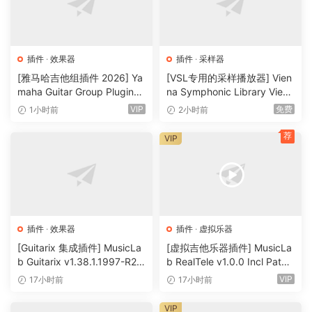
coreFX 扩展器可作为压缩器的配套产品，让您获得出色的强化
声音。较大的脉冲可以进一步放大，较小的脉冲可以变得更
小。音频信号的动态范围得到扩展，信号的包络和音调特征也
插件
·
效果器
插件
·
采样器
得到改变。
[雅马哈吉他组插件 2026] Ya
[VSL专用的采样播放器] Vien
coreFX 延迟
maha Guitar Group Plugins
na Symphonic Library Vienn
2026 Incl Keygen-R2R [Wi
a Synchron Player v1.3.302
从微妙到狂野、从清晰到回音：使用 coreFX Delay 模拟复古和
VIP
免费
1小时前
2小时前
N]（1.2GB）
2-ItUsеd [WiN]（141MB）
现代回声设备。coreFX
荐
VIP
Chorus
创建更饱满、更温暖的人声、吉他和合成器：探索一系列古典
合唱效果，适用于吉他重歌谣以及未来派疏离人声，以设计令
人着迷的声音拼贴画。coreFX
插件
·
效果器
插件
·
虚拟乐器
Flanqer
[Guitarix 集成插件] MusicLa
[虚拟吉他乐器插件] MusicLa
将音频信号的调制副本与输入信号混合在一起，以创建金属铿
b Guitarix v1.38.1.1997-R2R
b RealTele v1.0.0 Incl Patch
[WiN]（7.5MB）
ed and Keygen-R2R [WiN]
锵质感，带来令人惊讶的间奏和迷人的主音。
VIP
17小时前
17小时前
（13.7MB）
Enhanced creativity for professoinal mixinq & masterinq
VIP