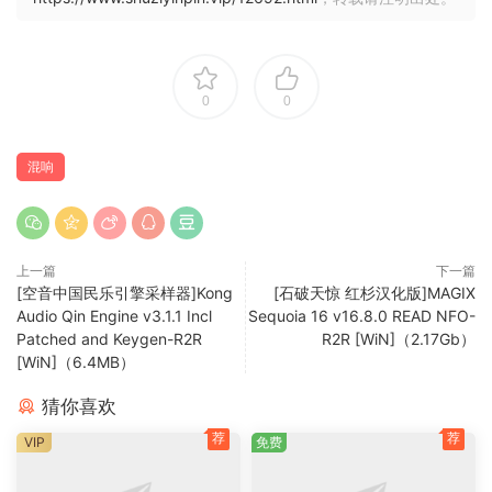
部分，而其余信号只会适度衰减。音频信号可以更好地穿透混
音，而不会损失太多动态。
coreFX 压缩器
0
0
coreFX 压缩器均衡不同音量级别的部分，以创建强大的混音和
平滑的峰值。侧链滤波器和低通滤波器可确保更精细的细节。
可以毫无问题地设置从轻微到强烈的多种压缩选项。
混响
coreFX 限制器
典型的母带处理工具：coreFX 限制器为音频信号设置最大输出
级别，不能超过该级别。得益于两种透明剪辑，可以毫不费力
上一篇
下一篇
[空音中国民乐引擎采样器]Kong
[石破天惊 红杉汉化版]MAGIX
地大幅降低峰值并增加响度。
Audio Qin Engine v3.1.1 Incl
Sequoia 16 v16.8.0 READ NFO-
Patched and Keygen-R2R
R2R [WiN]（2.17Gb）
coreFX 门
[WiN]（6.4MB）
coreFX 门可抑制背景噪音，如静电或串扰 – 让您享受不间断的
声学享受。门还可以通过精确设置阈值和衰减时间更谨慎地工
猜你喜欢
作。
荐
荐
VIP
免费
coreFX 扩展器