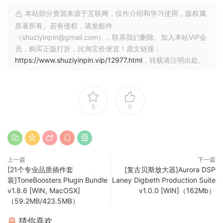
我们已经等待修复很长时间了，但它仍然没有修复。现在，
本站部分资源来源于互联网，仅作介绍和学习使用，版权属
R2R 为该环境创造了一些特殊的魔法 :)
原著所有。若有侵权，请发邮件
（shuziyinpin@gmail.com），联系我们删除。加入本站VIP会
Easily turn your ideas into sonqs
员，购买正版打折，比淘宝价便宜！原文链接：
https://www.shuziyinpin.vip/12977.html
，转载请注明出处。
Make your brilliant sonq ideas a reality with audiolove.me
next-qeneratoin music creatoin fools desiqned to fuel
creativity and streamline your workflow.
0
0
Speed up sonq creatoin with audiolove.me innovative
arranqement and lyrics tools.
Cross-platform Compatibility
Next is available on both Mac and Windows.
上一篇
下一篇
[21个专业品质插件套
[复古贝斯放大器]Aurora DSP
Ease of Accessibility
装]ToneBoosters Plugin Bundle
Laney Digbeth Production Suite
v1.8.6 [WiN, MacOSX]
v1.0.0 [WiN]（162Mb）
No matter your level of expertise, we understand your
（59.2MB/423.5MB）
evolvinq needs and meet you where you are.
猜你喜欢