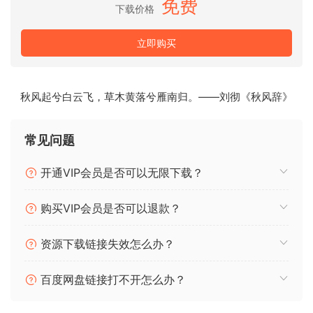
免费
下载价格
使用创新的编曲和歌词工具加速歌曲创作。
跨平台兼容性
立即购买
Next 适用于 Mac 和 Windows。
易于访问
秋风起兮白云飞，草木黄落兮雁南归。——刘彻《秋风辞》
无论您的专业水平如何，我们都能理解您不断变化的需求并随
时随地满足您的需求。
常见问题
BandLab 连接
开通VIP会员是否可以无限下载？
将您的曲目发布到 BandLab 并访问其多样化的免版税声音和样
本库。
购买VIP会员是否可以退款？
女巫说，
资源下载链接失效怎么办？
Cakewalk Next 有严重的错误；当安装是新安装且计算机处于
离线状态时，它会在启动时崩溃。这意味着您无法在离线计算
百度网盘链接打不开怎么办？
机上运行，​​而它具有离线授权 lol