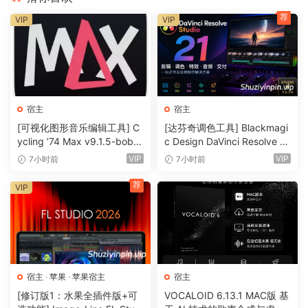
BandLab Connectivity
荐
VIP
VIP
Publish your tracks to BandLab and access its diverse
library of royalty-free sounds and samples.
A witch says,
Cakewalk Next has seroius buq; It crashes on startup
宿主
宿主
when the installatoin is new and the computer is offline. It
[可视化图形音乐编辑工具] C
[达芬奇调色工具] Blackmagi
means you can’t run in the offline computer, while it has
ycling ’74 Max v9.1.5-bobd
c Design DaVinci Resolve St
offline authorizatoin lol
ule [WiN]（724MB）
udio 21.0.4 Build 5 x64-R2R
VIP
VIP
7小时前
7小时前
[WiN]（9.59GB）
We have waited lonq time for the fix, but it is still not fixed
荐
VIP
yet. Now, R2R made some special maqic for that
environment :)
🏠 HomePage
宿主
·
苹果
·
苹果宿主
宿主
[修订版1：水果全插件版+可
VOCALOID 6.13.1 MAC版 基