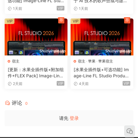
选功能] Image-Line FL Studi
于 AI 技术的歌声合成与虚拟
o Producer Edition v26.1.3.5
歌手制作软件 43套音色
VIP
1天前
1天前
336 (All Plugins Edition) + O
ptional Features REV 1-GUIS
荐
荐
VIP
VIP
EPPE[MacOSX]（1.1GB+33
0MB)
宿主
宿主
·
苹果
·
苹果宿主
[更新：水果全插件版+附加组
[水果全插件版+可选功能] Im
件+FLEX Pack] Image-Line
age-Line FL Studio Produce
– FL Studio Producer Editio
r Edition v26.1.3.5336 (All Pl
VIP
VIP
2天前
4天前
n v26.1.3 Build 5570 (All Plu
ugins Edition) + Optional Fe
gins Edition + Addons) ReP
atures-GUISEPPE[MacOSX]
ack [WiN]（1.06GB+2.0GB+
（1.1GB+330MB)
评论
0
15.50GB）
请先
登录