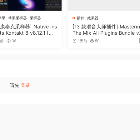
苹果
·
苹果采样器
·
采样器
插件
·
效果器
泰克采样器] Native Ins
[13 款混音大师插件] Masteri
s Kontakt 8 v8.12.1 [Wi
The Mix All Plugins Bundle 
cOSX]（1.2GB+）
26.08.03 [WiN, MacOSX]（1
时前
38
1天前
50
MB+）
请先
登录