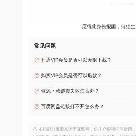
Team R2R |
特别推荐：
[全套高品质合成器效果器+预设]Imaginando P
愿得此身长报国，何须生
安装方法：
常见问题
0.卸载以前的版本。
通过
hosts
阻止对“api.imaginando.pt”的访问。
开通VIP会员是否可以无限下载？
1.安装。
2.运行前使用我们的密钥生成器注册。
购买VIP会员是否可以退款？
3.尽情享受吧！
资源下载链接失效怎么办？
TEAM R2R 2024
百度网盘链接打不开怎么办？
maginando是一个葡萄牙插件开发商，创造了
无关的岗位上工作来资助他们的创造性工作。自2
为中心。我们希望通过我们制造的创新的高质量产
本站部分资源来源于互联网，仅作介绍和学习使用，版权属原