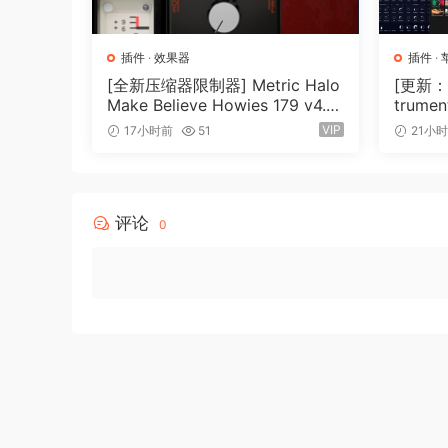
插件
·
效果器
插件
·
[全新压缩器限制器] Metric Halo
[更新：康
Make Believe Howies 179 v4.1.1
trument
7-R2R [WiN]（30.0MB）
N, Ma
VIP
17小时前
51
21小
评论
0