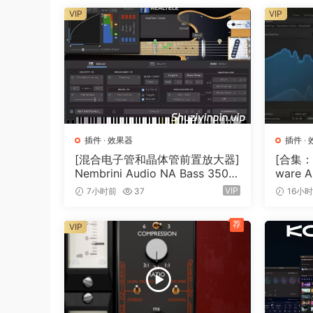
VIP
VIP
插件
·
效果器
插件
·
[混合电子管和晶体管前置放大器]
[合集：
Nembrini Audio NA Bass 3500
ware A
v1.0.0 Incl Keygen-R2R [WiN]
7.0 In
VIP
7小时前
37
16小
（31.0MB）
0.6MB
荐
VIP