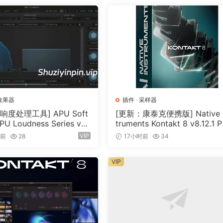
效果器
插件
·
采样器
响度处理工具] APU Soft
[更新：康泰克便携版] Native I
PU Loudness Series v5.
truments Kontakt 8 v8.12.1 
cl Keygen-R2R [WiN]（5
TABLE-vkDanilov [WiN]（1.
VIP
时前
28
17小时前
34
）
GB）
VIP