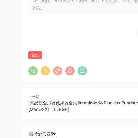
我们删除。加入本站VIP会员，购买正版打折，比淘宝
包括：
出处。
– Imaginando.BAM.v1.2.0-R2R
– Imaginando.DLYM.v2.1.1
– Imaginando.DRC.v2.10.0-R2R
– Imaginando.FRMS.v1.11.0-R2R
– Imaginando.K7D.v1.4.4-R2R
合集
– Imaginando.TV3.v1.0.0-R2R
– Imaginando.VS.v1.6.1-R2R
🏠 HomePage
上一篇
[高品质合成器效果器合集]Imaginando Plug-ins Bundle 
[MacOSX]（1.78GB）
猜你喜欢