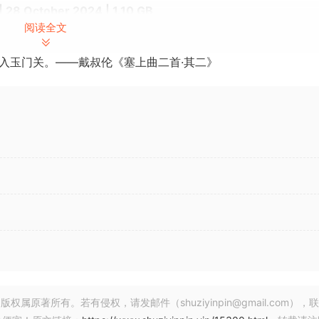
 28 October 2024 | 1.10 GB
阅读全文
lug-ins Bundle 2024-11 R2R [WiN]
入玉门关。——戴叔伦《塞上曲二首·其二》
一些很酷的效果和虚拟乐器。许多非专业的DJ/制作人通过在与音乐
014年以来，我们一直在混合音乐和技术来创造原创产品，以视
品，激励艺术家们扩大他们自己的创造力。
著所有。若有侵权，请发邮件（shuziyinpin@gmail.com），