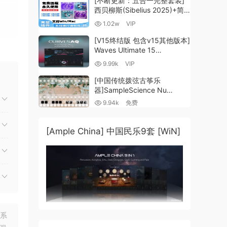
[不断更新：五合一完整套装]
西贝柳斯(Sibelius 2025)+简
谱插件V8+图片识别+音频识别
1.02w
VIP
+音色库+教程 [WiN,
MacOSX]（80.48GB+）
[V15终结版 包含v15其他版本]
Waves Ultimate 15
v25.05.27+一键安装版+安装
9.99k
VIP
方法+使用教程 [WiN,
MacOSX]
[中国传统拨弦古筝乐
（4.1GB+10.2GB+9.6GB）
器]SampleScience Nu
Guzheng v2.0 x64 VST
9.94k
免费
VST3 AU DECENT SAMPLER
[WiN, MacOSX]（158MB)
[Ample China] 中国民乐9套 [WiN]
行业
听体验
联系