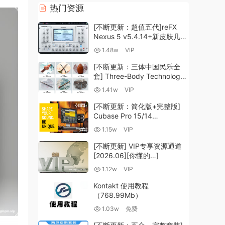
热门资源
[不断更新：超值五代]reFX
Nexus 5 v5.4.14+新皮肤几十
套+原厂+全套扩展+教程
1.48w
VIP
[WiN, MacOSX]（260GB+)
[不断更新：三体中国民乐全
套] Three-Body Technology-
R2R [WiN, MacOSX]
1.41w
VIP
（35.59GB+）
[不断更新：简化版+完整版]
Cubase Pro 15/14
VR/R2R/U2B+原厂音源+插件
1.15w
VIP
+光谱层+扩展+安装 [WiN,
MacOSX]（704.0MB+）
[不断更新] VIP专享资源通道
[2026.06][你懂的…]
1.12w
VIP
Kontakt 使用教程
（768.99Mb）
1.03w
免费