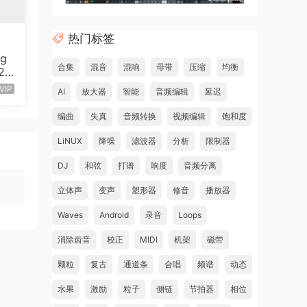
热门标签
ng
合集
混音
混响
母带
压缩
均衡
v20
80
VIP
AI
放大器
智能
音频编辑
延迟
编曲
失真
音频转换
视频编辑
饱和度
LiNUX
降噪
滤波器
分析
限制器
DJ
和弦
打谱
响度
音频分离
立体声
变声
塑形器
修音
播放器
Waves
Android
录音
Loops
消除齿音
校正
MIDI
机架
磁带
颗粒
复古
通道条
合唱
频谱
动态
水果
激励
粒子
侧链
节拍器
相位