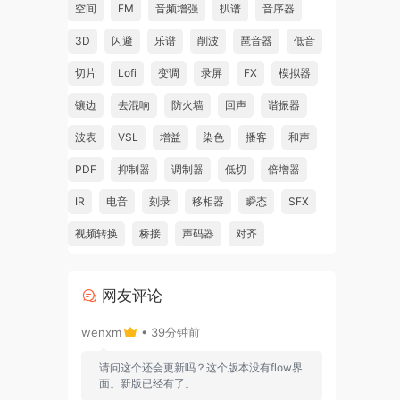
空间
FM
音频增强
扒谱
音序器
3D
闪避
乐谱
削波
琶音器
低音
切片
Lofi
变调
录屏
FX
模拟器
镶边
去混响
防火墙
回声
谐振器
波表
VSL
增益
染色
播客
和声
PDF
抑制器
调制器
低切
倍增器
IR
电音
刻录
移相器
瞬态
SFX
视频转换
桥接
声码器
对齐
网友评论
wenxm
• 39分钟前
请问这个还会更新吗？这个版本没有flow界
面。新版已经有了。