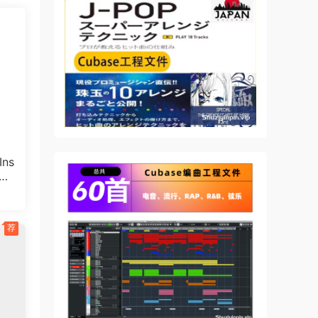
ns
POR
25
荐