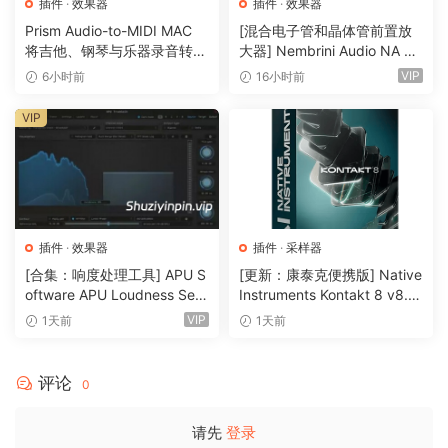
插件
·
效果器
插件
·
效果器
Prism Audio-to-MIDI MAC
[混合电子管和晶体管前置放
将吉他、钢琴与乐器录音转换
大器] Nembrini Audio NA Ba
为可编辑 MIDI
ss 3500 v1.0.0 Incl Keygen-
VIP
6小时前
16小时前
R2R [WiN]（31.0MB）
VIP
插件
·
效果器
插件
·
采样器
[合集：响度处理工具] APU S
[更新：康泰克便携版] Native
oftware APU Loudness Seri
Instruments Kontakt 8 v8.1
es v5.7.0 Incl Keygen-R2R
2.1 PORTABLE-vkDanilov
VIP
1天前
1天前
[WiN]（50.6MB）
[WiN]（1.25GB）
评论
0
请先
登录