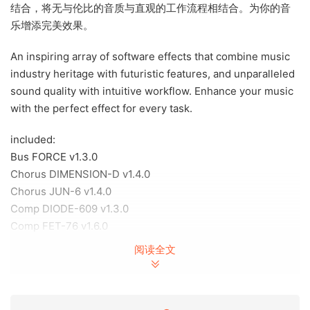
结合，将无与伦比的音质与直观的工作流程相结合。为你的音
乐增添完美效果。
An inspiring array of software effects that combine music
industry heritage with futuristic features, and unparalleled
sound quality with intuitive workflow. Enhance your music
with the perfect effect for every task.
included:
Bus FORCE v1.3.0
Chorus DIMENSION-D v1.4.0
Chorus JUN-6 v1.4.0
Comp DIODE-609 v1.3.0
Comp FET-76 v1.6.0
Comp TUBE-STA v1.6.0
阅读全文
Comp VCA-65 v1.6.0
Delay ETERNITY v1.6.0
Delay MEMORY-BRIGADE v1.6.0