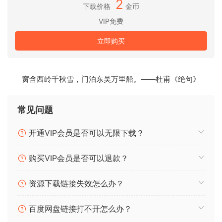
2
Delay TAPE-201 v1.6.0
下载价格
金币
Dist COLDFIRE v1.1.0
VIP免费
Dist OPAMP-21 v1.1.0
Dist TUBE-CULTURE v1.1.1
立即购买
Efx FRAGMENTS v1.2.0
Efx MOTIONS v1.0.0
Efx REFRACT v1.0.0
窗含西岭千秋雪，门泊东吴万里船。——杜甫《绝句》
EQ SITRAL-295 v1.3.0
Filter M12 v1.7.0
常见问题
Filter MINI v1.7.2
Filter MS-20 v1.1.0
开通VIP会员是否可以无限下载？
Filter SEM v1.7.0
Flanger BL-20 v1.4.0
购买VIP会员是否可以退款？
Phaser BI-TRON v1.4.0
Pre 1973 v1.7.0
资源下载链接失效怎么办？
Pre TridA v1.7.0
Pre V76 v1.7.0
百度网盘链接打不开怎么办？
Rev INTENSITY v1.5.0