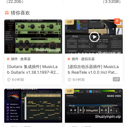
（22.2Gb）
（3.52GB）
猜你喜欢
荐
VIP
插件
·
效果器
插件
·
虚拟乐器
[Guitarix 集成插件] MusicLa
[虚拟吉他乐器插件] MusicLa
b Guitarix v1.38.1.1997-R2R
b RealTele v1.0.0 Incl Patch
[WiN]（7.5MB）
ed and Keygen-R2R [WiN]
VIP
6小时前
6小时前
（13.7MB）
VIP