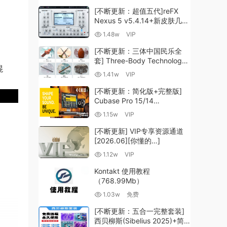
[不断更新：超值五代]reFX
Nexus 5 v5.4.14+新皮肤几十
套+原厂+全套扩展+教程
1.48w
VIP
[WiN, MacOSX]（260GB+)
[不断更新：三体中国民乐全
套] Three-Body Technology-
混
R2R [WiN, MacOSX]
1.41w
VIP
（35.59GB+）
[不断更新：简化版+完整版]
Cubase Pro 15/14
VR/R2R/U2B+原厂音源+插件
1.15w
VIP
+光谱层+扩展+安装 [WiN,
MacOSX]（704.0MB+）
[不断更新] VIP专享资源通道
[2026.06][你懂的…]
1.12w
VIP
Kontakt 使用教程
（768.99Mb）
1.03w
免费
[不断更新：五合一完整套装]
西贝柳斯(Sibelius 2025)+简