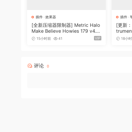
Softube – Chandler Limited Germanium Comp 
Softube – Abbey Road Brilliance Pack v2.5.9
插件
·
效果器
插件
·
Softube – Acoustic Feedback v2.5.9
[全新压缩器限制器] Metric Halo
[更新：康
Softube – Chandler Limited Curve Bender v2.5
Make Believe Howies 179 v4.1.1
trument
Softube – Chandler Limited Zener Limiter v2.5
7-R2R [WiN]（30.0MB）
N, Ma
VIP
15小时前
41
18小
Softube – Chandler Limited Zener Bender v2.5
Softube – Doepfer A-101-2 Vactrol LPG v2.5.9
Softube – Doepfer A-188-1 BBD v2.5.9
评论
Softube – Compressor Limiter v2.5.9
0
Softube – Saturation Knob v2.5.9
Softube – Weiss Deess v2.5.9
Softube – Weiss MM-1 Mastering Maximizer v2
Softube – Weiss DS1-MK3 v2.5.9
Softube – Weiss EQ1 v2.5.9
MAC包含插件列表：