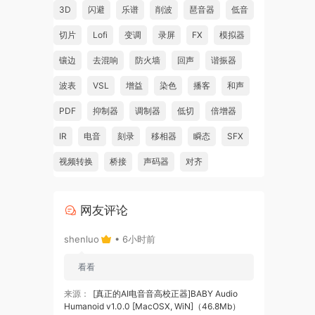
3D
闪避
乐谱
削波
琶音器
低音
切片
Lofi
变调
录屏
FX
模拟器
镶边
去混响
防火墙
回声
谐振器
波表
VSL
增益
染色
播客
和声
PDF
抑制器
调制器
低切
倍增器
IR
电音
刻录
移相器
瞬态
SFX
视频转换
桥接
声码器
对齐
网友评论
shenluo
• 6小时前
看看
来源：
[真正的AI电音音高校正器]BABY Audio
Humanoid v1.0.0 [MacOSX, WiN]（46.8Mb）