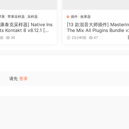
v2.5.9
苹果
·
苹果采样器
·
采样器
插件
·
效果器
泰克采样器] Native Ins
[13 款混音大师插件] Masteri
.9
s Kontakt 8 v8.12.1 [Wi
The Mix All Plugins Bundle 
.9
cOSX]（1.2GB+）
26.08.03 [WiN, MacOSX]（1
时前
36
23小时前
47
.9
MB+）
请先
登录
.5.9