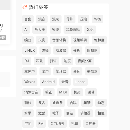
热门标签
合集
混音
混响
母带
压缩
均衡
ng
AI
放大器
智能
音频编辑
延迟
v20
80
VIP
编曲
失真
音频转换
视频编辑
饱和度
LiNUX
降噪
滤波器
分析
限制器
DJ
和弦
打谱
响度
音频分离
立体声
变声
塑形器
修音
播放器
Waves
Android
录音
Loops
消除齿音
校正
MIDI
机架
磁带
颗粒
复古
通道条
合唱
频谱
动态
水果
激励
粒子
侧链
节拍器
相位
空间
FM
音频增强
扒谱
音序器