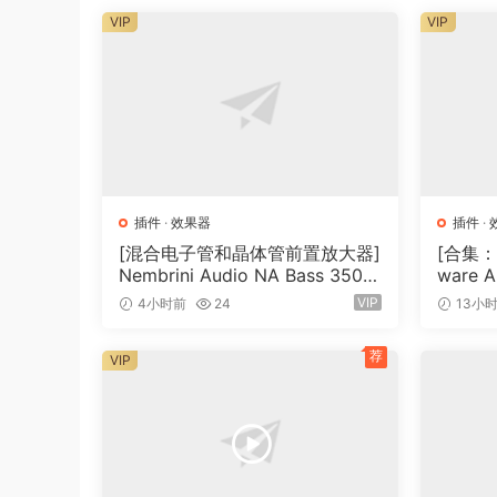
VIP
VIP
Softube – Marshall Cabinet Collection v2.5.9
Softube – Eden WT800 v2.5.9
Softube – Kerry King Signature v2.5.9
Softube – Console 1 American Class A 2.5.9
Softube – Console 1 British Class A v2.5.9
Softube – Console 1 Fader v2.5.9
Softube – Console 1 v2.5.9
插件
·
效果器
插件
·
Softube – Console 1 Chandler Limited v2.5.9
[混合电子管和晶体管前置放大器]
[合集：
Softube – Console 1 Weiss Gambit Series v2.5.
Nembrini Audio NA Bass 3500
ware A
v1.0.0 Incl Keygen-R2R [WiN]
7.0 In
Softube – Console 1 SSL XL 9000 K-Series v2.
VIP
4小时前
24
13小
（31.0MB）
0.6MB
Softube – Mutronics Mutator 2.5.10
Softube – Passive-Active Pack v2.5.10
荐
VIP
Softube – Summit Audio TLA-100A v2.5.10
Softube – Transient Shaper v2.5.10
Softube – Trident A-Range v2.5.10
Softube – Tube-Tech CL 1B v2.5.9