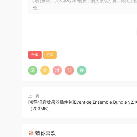
我们删除。加入本站VIP会员，购买正版打折，比淘宝
Softube – Buchla 296e Spectral Processor v2.
处。
Softube – Vermona Random Rhythm v2.5.9
Softube – Buchla 259e Twisted Waveform Gene
Softube – 4ms Spectral Multiband Resonator v
Softube – 4ms Pingable Envelope Generator v2
Softube – Intellijel Rubicon v2.5.9
Softube – Intellijel uFold II v2.5.9
合集
混音
Softube – Mutable Instruments Braids v2.5.9
Softube – Mutable Instruments Rings v2.5.9
Softube – Mutable Instruments Clouds v2.5.9
Softube – Intellijel Korgasmatron II v2.5.9
Softube – TSAR-1R Reverb v2.5.9
上一篇
[黄昏混音效果器插件包]Eventide Ensemble Bundle v2.16
Softube – Amp Room v2.5.9
（203MB）
Softube – Marshall Plexi Super Lead 1959 v2.5
Softube – Marshall Silver Jubilee 2555 v2.5.9
Softube – Marshall Bluesbreaker 1962 v2.5.9
猜你喜欢
Softube – Marshall JMP 2203 v2.5.9