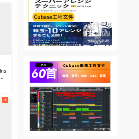
ns
POR
25
荐