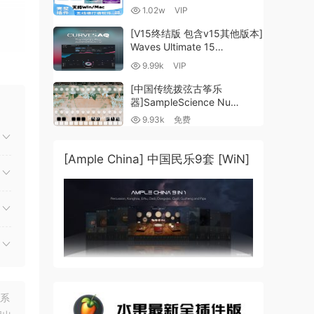
谱插件V8+图片识别+音频识别
1.02w
VIP
+音色库+教程 [WiN,
MacOSX]（80.48GB+）
[V15终结版 包含v15其他版本]
Waves Ultimate 15
v25.05.27+一键安装版+安装
9.99k
VIP
方法+使用教程 [WiN,
MacOSX]
[中国传统拨弦古筝乐
（4.1GB+10.2GB+9.6GB）
器]SampleScience Nu
Guzheng v2.0 x64 VST
9.93k
免费
VST3 AU DECENT SAMPLER
[WiN, MacOSX]（158MB)
[Ample China] 中国民乐9套 [WiN]
联系