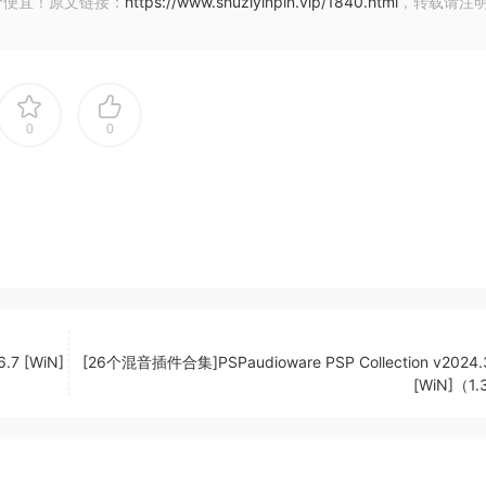
价便宜！原文链接：
https://www.shuziyinpin.vip/1840.html
，转载请注
5.9
rator v2.5.9
2.5.9
0
0
.5.9
.7 [WiN]
[26个混音插件合集]PSPaudioware PSP Collection v2024.
[WiN]（1
.9