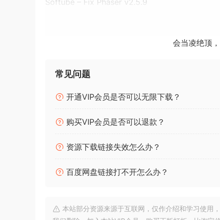
Softube – Fix Phaser v2.5.9
Softube – Summit Audio Grand Channel 2.5.9
Softube – Summit Audio EQF-100 2.5.9
Softube – Summit Audio TLA-100A v2.5.9
会当凌绝顶，
Softube – Tape v2.5.9
Softube – TSAR-1 Reverb v2.5.9
常见问题
Softube – Tube-Tech Equalizers Mk II v2.5.9
Softube – Tube-Tech CL 1B Mk II v2.5.9
开通VIP会员是否可以无限下载？
Softube – Tube-Tech Classic Channel MK ll 2.5
Softube – Tube-Tech ME 1B v2.5.9
购买VIP会员是否可以退款？
Softube – Tonelux Tilt 2.5.9
资源下载链接失效怎么办？
Softube – Tube Delay 2.5.9
Softube – Valley People Dyna-mite v2.5.9
百度网盘链接打不开怎么办？
Softube – Tube-Tech PE 1C v2.5.9
Softube – Spring Reverb 2.5.9
Softube – Tube-Tech Classic Channel v2.5.9
本站部分资源来源于互联网，仅作介绍和学习使用，版权属原
Softube – Tape 2.5.9