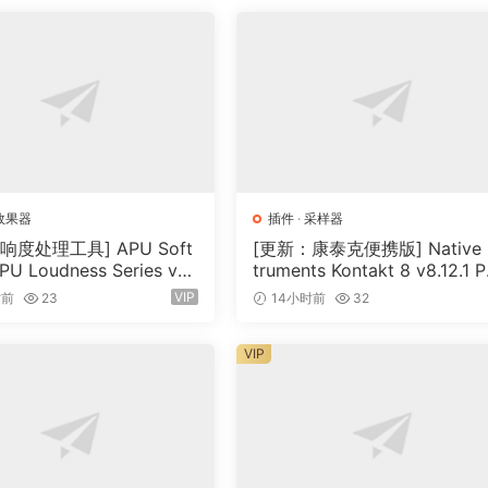
效果器
插件
·
采样器
响度处理工具] APU Soft
[更新：康泰克便携版] Native I
9
PU Loudness Series v5.
truments Kontakt 8 v8.12.1 
cl Keygen-R2R [WiN]（5
TABLE-vkDanilov [WiN]（1.
5.9
VIP
时前
23
14小时前
32
）
GB）
VIP