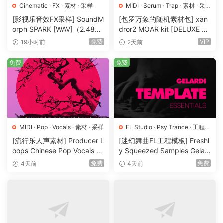
Cinematic
·
FX
·
素材
·
采样
MIDI
·
Serum
·
Trap
·
素材
·
采
样
·
预置
[影视乐音效FX采样] SoundM
[包罗万象的随机素材包] xan
orph SPARK [WAV]（2.48G
dror2 MOAR kit [DELUXE VE
B）
RSION] [WAV, MiDi]（3.1G
免费
VIP
19小时前
2天前
B）
免费
免费
MIDI
·
Pop
·
Vocals
·
素材
·
采样
FL Studio
·
Psy Trance
·
工程
·
素材
·
采样
[流行乐人声素材] Producer L
[迷幻舞曲FL工程模板] Freshl
oops Chinese Pop Vocals Vo
y Squeezed Samples Gelar
l.1 [WAV, MiDi, REX]（3.21G
di Template Essentials Vol.1
免费
免费
4天前
4天前
B）
（54.7MB）