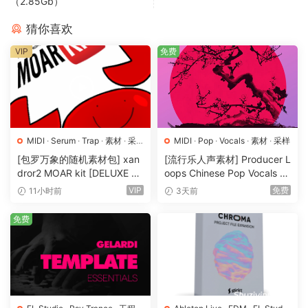
（2.85Gb）
任何想法。
每个循环都预先处理过，不会过分抢镜，因此它们能完美衬托
猜你喜欢
ABYSS 中的其他声音。
VIP
免费
用于构建自己旋律的丰富多彩的旋律单拍
CAVERN 为你提供了一座丰富的、丰富多彩的旋律单拍库，专
为让你构建自己的难忘旋律而设计。
我们在这些声音的设计过程中使用了大量的复古模拟设备，因
此每个声音都承载着那份特殊的温暖。
MIDI
·
Serum
·
Trap
·
素材
·
采
MIDI
·
Pop
·
Vocals
·
素材
·
采样
将这些声音与 ABYSS 中的 MIDI 集合搭配使用，轻松启动一些
样
·
预置
[包罗万象的随机素材包] xan
[流行乐人声素材] Producer L
新鲜且富有创意的旋律构想。
dror2 MOAR kit [DELUXE VE
oops Chinese Pop Vocals Vo
RSION] [WAV, MiDi]（3.1G
l.1 [WAV, MiDi, REX]（3.21G
VIP
免费
11小时前
3天前
B）
B）
10 Brand New Sample Collections Included:
免费
Timeless Melody Loops Inspired By The Iconic Sound of
Vintage Music
This collection features captivating melodies that
encapsulate the iconic sound of Vintage style music.
Drawing inspiration from the production of artists like The