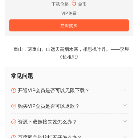
5
下载价格
金币
UNDERWORLD 提供顶级的鼓点循环，由我们的团队严格测
VIP免费
试，他们在自己的制作中使用了来自 ABYSS 的旋律。
这一部分包含了多样化的强力鼓点模式，你可以直接拖放到曲
立即购买
目中，获得混音就绪的声音。
每个鼓点循环都经过精心处理，以确保最大的冲击力，我们为
每个循环提供了完整的音轨，让你对自己的声音拥有完全的控
一重山，两重山。山远天高烟水寒，相思枫叶丹。——李煜
制权。
《长相思》
手工制作的鼓声单拍，穿透任何混音
我们的顶级制作人团队整理了这套清脆有力的底鼓、军鼓、拍
常见问题
掌、踩镲等声音，全部经过设计，与 ABYSS 中的流派完美匹
配。
开通VIP会员是否可以无限下载？
这些鼓声无需额外处理即可直接使用，精准地穿透混音。
使用这些声音，让 ABYSS 中的旋律栩栩如生，从零开始创作令
购买VIP会员是否可以退款？
人难忘的唱片。
资源下载链接失效怎么办？
记忆深刻的 MIDI 组合，用于构建自己的旋律循环
这套采样集专门收录了记忆深刻的 MIDI 组合，非常适合用于创
百度网盘链接打不开怎么办？