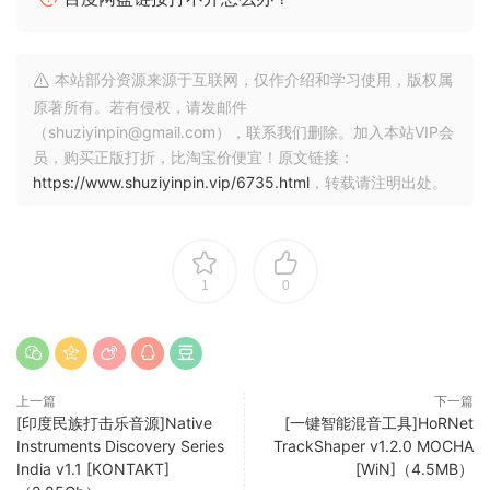
建自己的旋律循环，就像 ABYSS 中的那些。
我们的旋律专家团队精心制作了每个 MIDI 文件，它们与包内的
旋律单拍完美搭配。
本站部分资源来源于互联网，仅作介绍和学习使用，版权属
你可以轻松地将这些文件拖入任何项目中，迅速启动全新的创
原著所有。若有侵权，请发邮件
意旋律概念。
（shuziyinpin@gmail.com），联系我们删除。加入本站VIP会
员，购买正版打折，比淘宝价便宜！原文链接：
适用于任何风格和流派的多变踩镲弹跳模式
https://www.shuziyinpin.vip/6735.html
，转载请注明出处。
VOID 提供了一系列精心制作的踩镲循环和 MIDI 文件，旨在适
应任何流派的音乐情境。
这些循环简化了创建下一个踩镲模式的过程，并激发新的想
法，尤其是当结合多变的 MIDI 文件时。
1
0
每个模式都是在使用这个包制作的节拍背景下设计的，确保它
们能与你使用 ABYSS 制作的任何内容无缝衔接。
为任何曲目添加深度的纹理打击乐循环
上一篇
下一篇
GROTTO 呈现了一系列多样化的纹理打击乐循环，非常适合为
[印度民族打击乐音源]Native
[一键智能混音工具]HoRNet
你的鼓点和旋律增添深度。
Instruments Discovery Series
TrackShaper v1.2.0 MOCHA
这些多用途的循环可以无缝融入你想要使用 ABYSS 声音创作的
India v1.1 [KONTAKT]
[WiN]（4.5MB）