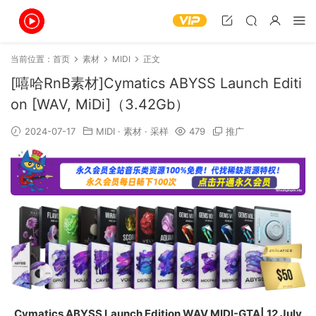
当前位置：
首页
素材
MIDI
正文
[嘻哈RnB素材]Cymatics ABYSS Launch Editi
on [WAV, MiDi]（3.42Gb）
2024-07-17
MIDI
·
素材
·
采样
479
推广
Cymatics ABYSS Launch Edition WAV MIDI-GTA| 12 July