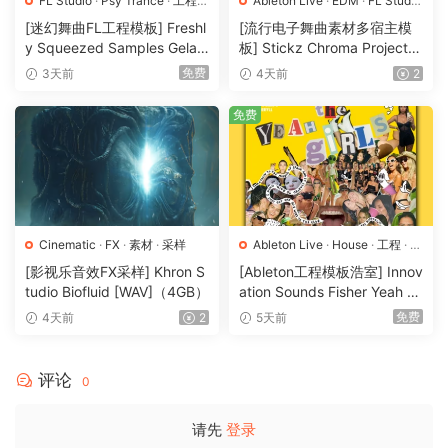
FL Studio
·
Psy Trance
·
工程
·
Ableton Live
·
EDM
·
FL Studio
Alchemist, J Cole, and many others, we’ve created
素材
·
采样
·
Logic Pro
·
Pop
·
工程
·
素材
·
[迷幻舞曲FL工程模板] Freshl
[流行电子舞曲素材多宿主模
采样
timeless melodies that carry with the special warmth of
y Squeezed Samples Gelar
板] Stickz Chroma Project Fi
Vintage music.
di Template Essentials Vol.1
le Expansion（2.53GB）
免费
3天前
4天前
2
（54.7MB）
Inside this pack, you’ll discover a variety of nostalgic,
placement-ready melodies, along with full stems & MIDI for
免费
full creative control over every loop.
Emotionally Driven Placement Ready Melody Loops For
Modern RnB
This collection features soulful & emotional melodies that
Cinematic
·
FX
·
素材
·
采样
Ableton Live
·
House
·
工程
·
素
dial into the sound of today’s biggest RnB hits.
材
·
采样
[影视乐音效FX采样] Khron S
[Ableton工程模板浩室] Innov
Drawing heavy inspiration from top-tier artists like SZA,
tudio Biofluid [WAV]（4GB）
ation Sounds Fisher Yeah T
Bryson Tiller, and many others, we crafted lush memorable
he Girls (Rmv Remake)（13
免费
4天前
2
5天前
5.25MB）
melodies that stand out.
Inside this pack, you’ll find a variety of placement-ready
评论
0
melodies, along with full stems and MIDI for complete
creative control over every loop.
请先
登录